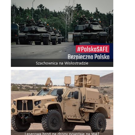
Szachownica na Wisłostradzie
Laserowa broń na drony powstaje na WAT