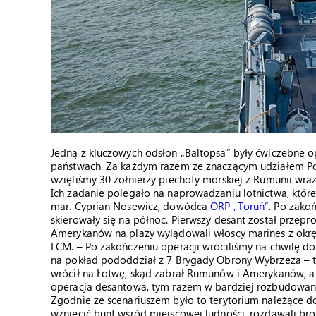
Jedną z kluczowych odsłon „Baltopsa” były ćwiczebne op
państwach. Za każdym razem ze znaczącym udziałem Po
wzięliśmy 30 żołnierzy piechoty morskiej z Rumunii wr
Ich zadanie polegało na naprowadzaniu lotnictwa, które
mar. Cyprian Nosewicz, dowódca
ORP „Toruń”
. Po zakoń
skierowały się na północ. Pierwszy desant został prze
Amerykanów na plaży wylądowali włoscy marines z okrę
LCM. – Po zakończeniu operacji wróciliśmy na chwilę do
na pokład pododdział z 7 Brygady Obrony Wybrzeża – t
wrócił na Łotwę, skąd zabrał Rumunów i Amerykanów, a 
operacja desantowa, tym razem w bardziej rozbudowanym
Zgodnie ze scenariuszem było to terytorium należące do n
wzniecić bunt wśród miejscowej ludności, rozdawali bro