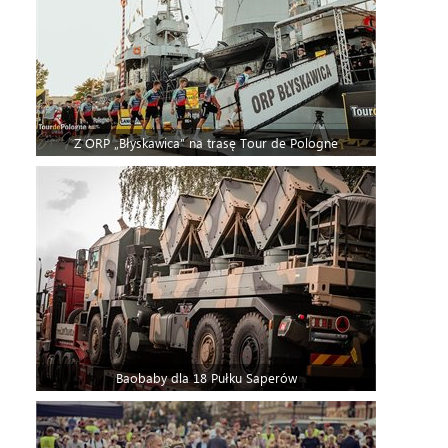
Z ORP „Błyskawica” na trasę Tour de Pologne
Baobaby dla 18 Pułku Saperów