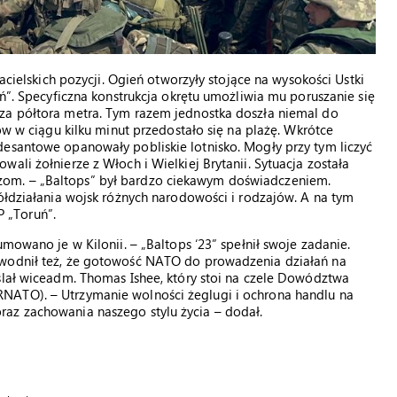
jacielskich pozycji. Ogień otworzyły stojące na wysokości Ustki
uń”. Specyficzna konstrukcja okrętu umożliwia mu poruszanie się
za półtora metra. Tym razem jednostka doszła niemal do
jów w ciągu kilku minut przedostało się na plażę. Wkrótce
desantowe opanowały pobliskie lotnisko. Mogły przy tym liczyć
ali żołnierze z Włoch i Wielkiej Brytanii. Sytuacja została
om. – „Baltops” był bardzo ciekawym doświadczeniem.
półdziałania wojsk różnych narodowości i rodzajów. A na tym
 „Toruń”.
mowano je w Kilonii. – „Baltops ‘23” spełnił swoje zadanie.
owodnił też, że gotowość NATO do prowadzenia działań na
ślał wiceadm. Thomas Ishee, który stoi na czele Dowództwa
NATO). – Utrzymanie wolności żeglugi i ochrona handlu na
az zachowania naszego stylu życia – dodał.