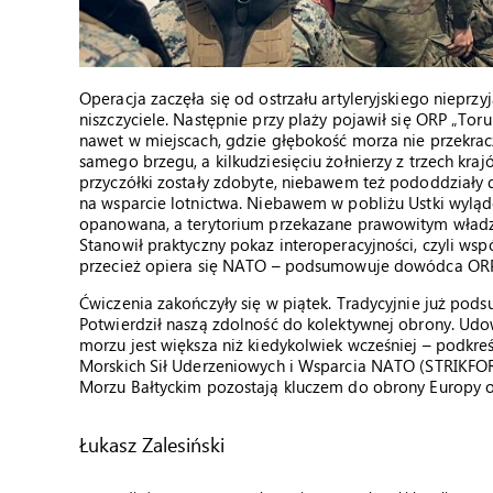
Operacja zaczęła się od ostrzału artyleryjskiego nieprzy
niszczyciele. Następnie przy plaży pojawił się ORP „Tor
nawet w miejscach, gdzie głębokość morza nie przekrac
samego brzegu, a kilkudziesięciu żołnierzy z trzech kra
przyczółki zostały zdobyte, niebawem też pododdziały 
na wsparcie lotnictwa. Niebawem w pobliżu Ustki wylądow
opanowana, a terytorium przekazane prawowitym władz
Stanowił praktyczny pokaz interoperacyjności, czyli ws
przecież opiera się NATO – podsumowuje dowódca ORP
Ćwiczenia zakończyły się w piątek. Tradycyjnie już podsu
Potwierdził naszą zdolność do kolektywnej obrony. Ud
morzu jest większa niż kiedykolwiek wcześniej – podkre
Morskich Sił Uderzeniowych i Wsparcia NATO (STRIKFOR
Morzu Bałtyckim pozostają kluczem do obrony Europy or
Łukasz Zalesiński