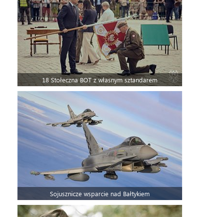
18 Stołeczna BOT z własnym sztandarem
Sojusznicze wsparcie nad Bałtykiem