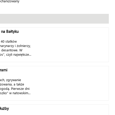
mechanizowany
 na Bałtyku
 40 statków
marynarzy i żołnierzy,
je desantowe. W
s”, czyli największe...
rami
ch, zgrywanie
zowania, a także
ogodą. Pierwsze dni
uszko” w natowskim...
łużby