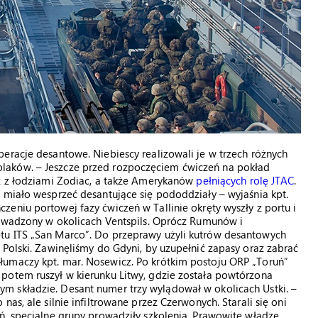
eracje desantowe. Niebiescy realizowali je w trzech różnych
laków. – Jeszcze przed rozpoczęciem ćwiczeń na pokład
az z łodziami Zodiac, a także Amerykanów
pełniących rolę JTAC
.
 miało wesprzeć desantujące się pododdziały – wyjaśnia kpt.
czeniu portowej fazy ćwiczeń w Tallinie okręty wyszły z portu i
prowadzony w okolicach Ventspils. Oprócz Rumunów i
tu ITS „San Marco”. Do przeprawy użyli kutrów desantowych
 Polski. Zawinęliśmy do Gdyni, by uzupełnić zapasy oraz zabrać
łumaczy kpt. mar. Nosewicz. Po krótkim postoju ORP „Toruń”
potem ruszył w kierunku Litwy, gdzie została powtórzona
 składzie. Desant numer trzy wylądował w okolicach Ustki. –
as, ale silnie infiltrowane przez Czerwonych. Starali się oni
ń, specjalne grupy prowadziły szkolenia. Prawowite władze