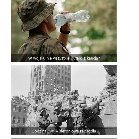
W wojsku nie wszystkie butelki z kaucją?
Godzina „W” – sierpniowa rapsodia