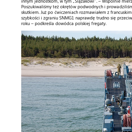
innym jednostkom, w tym „Ślązakowi”. – Wspólnie mierz
Poszukiwaliśmy też okrętów podwodnych i prowadziliśmy
skutkiem. Już po ćwiczeniach rozmawiałem z francuskim o
szybkości i zgraniu SNMG1 naprawdę trudno się przeciw
roku – podkreśla dowódca polskiej fregaty.