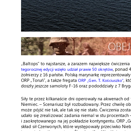
„Baltops” to najstarsze, a zarazem największe ćwiczenia 
, ponad 4
tegorocznej edycji wzięło udział prawie 50 okrętów
żołnierzy z 16 państw. Polską marynarkę reprezentował
ORP „Toruń”, a także fregata
, k
ORP „Gen. T. Kościuszko”
doszły jeszcze samoloty F-16 oraz pododdziały z 7 Br
Siły te przez kilkanaście dni operowały na akwenach od 
Niemiec. – Scenariusz był rozbudowany. Przez chwilę ob
może pójść nie tak, ale tak się nie stało. Ćwiczenia z
udało się zrealizować zadania niemal w stu procentach
i zaokrętowanego na jej pokładzie kontyngentu. ORP „G
skład sił Czerwonych, które występowały przeciwko Nieb