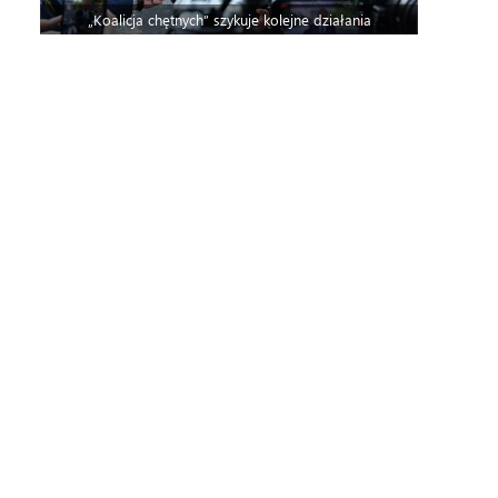
„Koalicja chętnych” szykuje kolejne działania