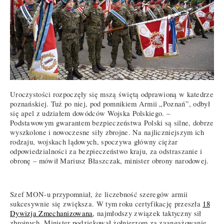
Uroczystości rozpoczęły się mszą świętą odprawioną w katedrze
poznańskiej. Tuż po niej, pod pomnikiem Armii „Poznań”, odbył
się apel z udziałem dowódców Wojska Polskiego. –
Podstawowym gwarantem bezpieczeństwa Polski są silne, dobrze
wyszkolone i nowoczesne siły zbrojne. Na najliczniejszym ich
rodzaju, wojskach lądowych, spoczywa główny ciężar
odpowiedzialności za bezpieczeństwo kraju, za odstraszanie i
obronę – mówił Mariusz Błaszczak, minister obrony narodowej.
Szef MON-u przypomniał, że liczebność szeregów armii
sukcesywnie się zwiększa. W tym roku certyfikację przeszła
18
Dywizja Zmechanizowana
, najmłodszy związek taktyczny sił
zbrojnych. Minister podziękował żołnierzom za zaangażowanie