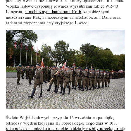
piechoty BWP-1 oraz kołowe transportery opancerzone Rosomak.
Wojska lądowe dysponują również wyrzutniami rakiet WR-40
Langusta,
samobieżnymi haubicami Krab
, samobieżnymi
moździerzami Rak, samobieżnymi armatohaubicami Dana oraz
radarami rozpoznania artyleryjskiego Liwiec.
Święto Wojsk Lądowych przypada 12 września na pamiątkę
odsieczy wiedeńskiej Jana III Sobieskiego.
Tego dnia w 1683
roku polsko-niemiecko-austriackie oddziały rozbiły turecką armię