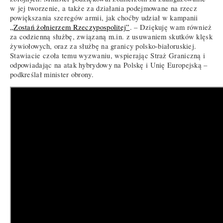
w jej tworzenie, a także za działania podejmowane na rzecz
powiększania szeregów armii, jak choćby udział w kampanii
„Zostań żołnierzem Rzeczypospolitej”
. – Dziękuję wam również
za codzienną służbę, związaną m.in. z usuwaniem skutków klęsk
żywiołowych, oraz za służbę na granicy polsko-białoruskiej.
Stawiacie czoła temu wyzwaniu, wspierając Straż Graniczną i
odpowiadając na atak hybrydowy na Polskę i Unię Europejską –
podkreślał minister obrony.