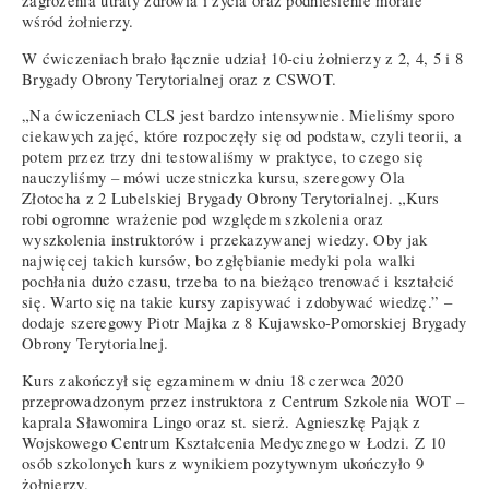
zagrożenia utraty zdrowia i życia oraz podniesienie morale
wśród żołnierzy.
W ćwiczeniach brało łącznie udział 10-ciu żołnierzy z 2, 4, 5 i 8
Brygady Obrony Terytorialnej oraz z CSWOT.
„Na ćwiczeniach CLS jest bardzo intensywnie. Mieliśmy sporo
ciekawych zajęć, które rozpoczęły się od podstaw, czyli teorii, a
potem przez trzy dni testowaliśmy w praktyce, to czego się
nauczyliśmy – mówi uczestniczka kursu, szeregowy Ola
Złotocha z 2 Lubelskiej Brygady Obrony Terytorialnej. „Kurs
robi ogromne wrażenie pod względem szkolenia oraz
wyszkolenia instruktorów i przekazywanej wiedzy. Oby jak
najwięcej takich kursów, bo zgłębianie medyki pola walki
pochłania dużo czasu, trzeba to na bieżąco trenować i kształcić
się. Warto się na takie kursy zapisywać i zdobywać wiedzę.” –
dodaje szeregowy Piotr Majka z 8 Kujawsko-Pomorskiej Brygady
Obrony Terytorialnej.
Kurs zakończył się egzaminem w dniu 18 czerwca 2020
przeprowadzonym przez instruktora z Centrum Szkolenia WOT –
kaprala Sławomira Lingo oraz st. sierż. Agnieszkę Pająk z
Wojskowego Centrum Kształcenia Medycznego w Łodzi. Z 10
osób szkolonych kurs z wynikiem pozytywnym ukończyło 9
żołnierzy.