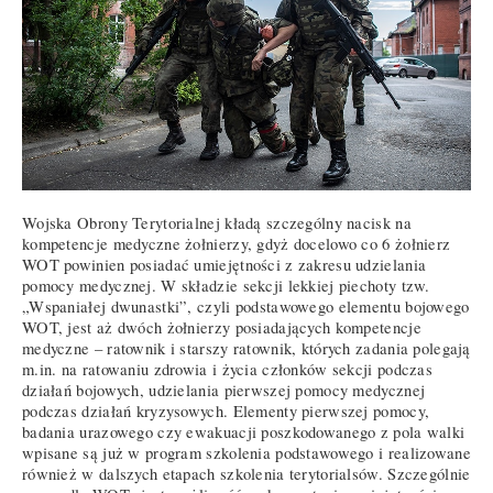
Wojska Obrony Terytorialnej kładą szczególny nacisk na
kompetencje medyczne żołnierzy, gdyż docelowo co 6 żołnierz
WOT powinien posiadać umiejętności z zakresu udzielania
pomocy medycznej. W składzie sekcji lekkiej piechoty tzw.
„Wspaniałej dwunastki”, czyli podstawowego elementu bojowego
WOT, jest aż dwóch żołnierzy posiadających kompetencje
medyczne – ratownik i starszy ratownik, których zadania polegają
m.in. na ratowaniu zdrowia i życia członków sekcji podczas
działań bojowych, udzielania pierwszej pomocy medycznej
podczas działań kryzysowych. Elementy pierwszej pomocy,
badania urazowego czy ewakuacji poszkodowanego z pola walki
wpisane są już w program szkolenia podstawowego i realizowane
również w dalszych etapach szkolenia terytorialsów. Szczególnie