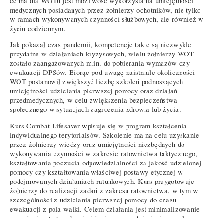
cenna dla WOTu jest możliwość wykorzystania umiejętności
medycznych posiadanych przez żołnierzy-ochotników, nie tylko
w ramach wykonywanych czynności służbowych, ale również w
życiu codziennym.
Jak pokazał czas pandemii, kompetencje takie są niezwykle
przydatne w działaniach kryzysowych, wielu żołnierzy WOT
zostało zaangażowanych m.in. do pobierania wymazów czy
ewakuacji DPSów. Biorąc pod uwagę zaistniałe okoliczności
WOT postanowił zwiększyć liczbę szkoleń podnoszących
umiejętności udzielania pierwszej pomocy oraz działań
przedmedycznych, w celu zwiększenia bezpieczeństwa
społecznego w sytuacjach zagrożenia zdrowia lub życia.
Kurs Combat Lifesaver wpisuje się w program kształcenia
indywidualnego terytorialsów. Szkolenie ma na celu uzyskanie
przez żołnierzy wiedzy oraz umiejętności niezbędnych do
wykonywania czynności w zakresie ratownictwa taktycznego,
kształtowania poczucia odpowiedzialności za jakość udzielonej
pomocy czy kształtowania właściwej postawy etycznej w
podejmowanych działaniach ratunkowych. Kurs przygotowuje
żołnierzy do realizacji zadań z zakresu ratownictwa, w tym w
szczególności z udzielania pierwszej pomocy do czasu
ewakuacji z pola walki. Celem działania jest minimalizowanie