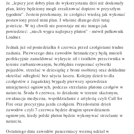
że „lepszy jest dobry plan do wykorzystania dziś niż doskonały
plan, który będziemy mogli zrealizować dopiero w przyszłym
tygodniu”. Jestem przekonany, że czołgiści wiedzą jak wykonać
postawiony przed nimi plan. I właśnie dlatego dziś tutaj
jesteście. W tej chwili nie pozostaje mi nic innego jak
powiedzieć: „niech wygra najlepszy pluton” - mówił pułkownik
Lindner.
Jednak już od poniedziałku 4 czerwca przed czołgistami trudne
zadania. Pierwszego dnia zawodów hetmańczycy będą musieli
perfekcyjnie zameldować wykrycie sił i środków przeciwnika w
terenie zurbanizowanym, bezbłędnie rozpoznać sylwetki
pojazdów, strzelać w dziesiątkę z broni osobistej oraz dokładnie
określać odległość bez użycia lasera. Kolejny dzień to dla
czołgistów z żagańskiej brygady pierwszy sprawdzian
umiejętności ogniowych, podczas strzelania plutonu czołgów w
natarciu. Środa 6 czerwca, to działanie w terenie skażonym,
ewakuacja medyczna, współdziałanie z artylerią czyli Call for
Fire oraz precyzyjna jazda czołgiem. Przedostatni dzień
zawodów czyli 7 czerwca będzie drugim sprawdzianem
ogniowym, kiedy polski pluton będzie wykonywać strzelanie w
natarciu.
Ostatniego dnia zawodów pancerniacy wezmą udział w