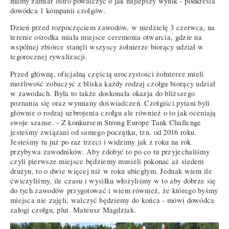
mamy zamiar ostro powalczyć o jak najlepszy wynik - podkreśla
dowódca 1 kompanii czołgów.
Dzień przed rozpoczęciem zawodów, w niedzielę 3 czerwca, na
terenie ośrodka miała miejsce ceremonia otwarcia, gdzie na
wspólnej zbiórce stanęli wszyscy żołnierze biorący udział w
tegorocznej rywalizacji.
Przed główną, oficjalną częścią uroczystości żołnierze mieli
możliwość zobaczyć z bliska każdy rodzaj czołgu biorący udział
w zawodach. Była to także doskonała okazja do bliższego
poznania się oraz wymiany doświadczeń. Czołgiści pytani byli
głównie o rodzaj uzbrojenia czołgu ale również o to jak oceniają
swoje szanse. - Z konkursem Strong Europe Tank Challenge
jesteśmy związani od samego początku, tzn. od 2016 roku.
Jesteśmy tu już po raz trzeci i widzimy jak z roku na rok
przybywa zawodników. Aby zdobyć to po co tu przyjechaliśmy
czyli pierwsze miejsce będziemy musieli pokonać aż siedem
drużyn, to o dwie więcej niż w roku ubiegłym. Jednak wiem ile
ćwiczyliśmy, ile czasu i wysiłku włożyliśmy w to aby dobrze się
do tych zawodów przygotować i wiem również, że którego byśmy
miejsca nie zajęli, walczyć będziemy do końca - mówi dowódca
załogi czołgu, plut. Mateusz Magdziak.