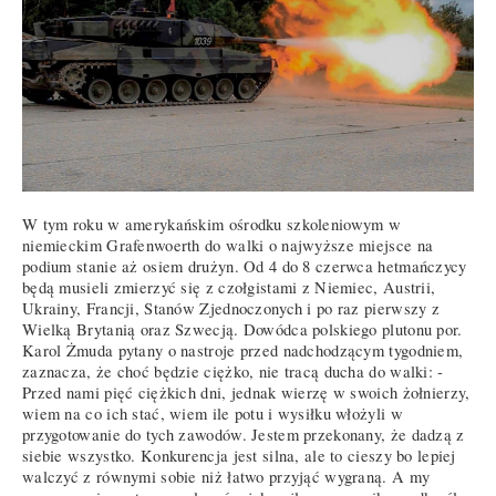
W tym roku w amerykańskim ośrodku szkoleniowym w
niemieckim Grafenwoerth do walki o najwyższe miejsce na
podium stanie aż osiem drużyn. Od 4 do 8 czerwca hetmańczycy
będą musieli zmierzyć się z czołgistami z Niemiec, Austrii,
Ukrainy, Francji, Stanów Zjednoczonych i po raz pierwszy z
Wielką Brytanią oraz Szwecją. Dowódca polskiego plutonu por.
Karol Żmuda pytany o nastroje przed nadchodzącym tygodniem,
zaznacza, że choć będzie ciężko, nie tracą ducha do walki: -
Przed nami pięć ciężkich dni, jednak wierzę w swoich żołnierzy,
wiem na co ich stać, wiem ile potu i wysiłku włożyli w
przygotowanie do tych zawodów. Jestem przekonany, że dadzą z
siebie wszystko. Konkurencja jest silna, ale to cieszy bo lepiej
walczyć z równymi sobie niż łatwo przyjąć wygraną. A my