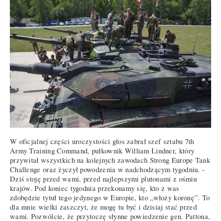
W oficjalnej części uroczystości głos zabrał szef sztabu 7th
Army Training Command, pułkownik William Lindner, który
przywitał wszystkich na kolejnych zawodach Strong Europe Tank
Challenge oraz życzył powodzenia w nadchodzącym tygodniu. -
Dziś stoję przed wami, przed najlepszymi plutonami z ośmiu
krajów. Pod koniec tygodnia przekonamy się, kto z was
zdobędzie tytuł tego jedynego w Europie, kto „włoży koronę”. To
dla mnie wielki zaszczyt, że mogę tu być i dzisiaj stać przed
wami. Pozwólcie, że przytoczę słynne powiedzenie gen. Pattona,