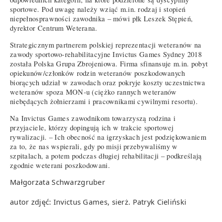
sportowe. Pod uwagę należy wziąć m.in. rodzaj i stopień
niepełnosprawności zawodnika – mówi płk Leszek Stępień,
dyrektor Centrum Weterana.
Strategicznym partnerem polskiej reprezentacji weteranów na
zawody sportowo-rehabilitacyjne Invictus Games Sydney 2018
została Polska Grupa Zbrojeniowa. Firma sfinansuje m.in. pobyt
opiekunów/członków rodzin weteranów poszkodowanych
biorących udział w zawodach oraz pokryje koszty uczestnictwa
weteranów spoza MON-u (ciężko rannych weteranów
niebędących żołnierzami i pracownikami cywilnymi resortu).
Na Invictus Games zawodnikom towarzyszą rodzina i
przyjaciele, którzy dopingują ich w trakcie sportowej
rywalizacji. – Ich obecność na igrzyskach jest podziękowaniem
za to, że nas wspierali, gdy po misji przebywaliśmy w
szpitalach, a potem podczas długiej rehabilitacji – podkreślają
zgodnie weterani poszkodowani.
Małgorzata Schwarzgruber
autor zdjęć: Invictus Games, sierż. Patryk Cieliński