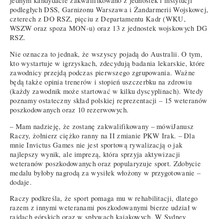
jednym kandydacie zakwalifikowano z jednostek i instytucji
podległych DSS, Garnizonu Warszawa i Żandarmerii Wojskowej,
czterech z DO RSZ, pięciu z Departamentu Kadr (WKU,
WSZW oraz spoza MON-u) oraz 13 z jednostek wojskowych DG
RSZ.
Nie oznacza to jednak, że wszyscy pojadą do Australii. O tym,
kto wystartuje w igrzyskach, zdecydują badania lekarskie, które
zawodnicy przejdą podczas pierwszego zgrupowania. Ważne
będą także opinia trenerów i stopień uszczerbku na zdrowiu
(każdy zawodnik może startować w kilku dyscyplinach). Wtedy
poznamy ostateczny skład polskiej reprezentacji – 15 weteranów
poszkodowanych oraz 10 rezerwowych.
– Mam nadzieję, że zostanę zakwalifikowany – mówiJanusz
Raczy, żołnierz ciężko ranny na II zmianie PKW Irak. – Dla
mnie Invictus Games nie jest sportową rywalizacją o jak
najlepszy wynik, ale imprezą, która sprzyja aktywizacji
weteranów poszkodowanych oraz popularyzuje sport. Zdobycie
medalu byłoby nagrodą za wysiłek włożony w przygotowanie –
dodaje.
Raczy podkreśla, że sport pomaga mu w rehabilitacji, dlatego
razem z innymi weteranami poszkodowanymi bierze udział w
rajdach górskich oraz w spływach kajakowych. W Sydney