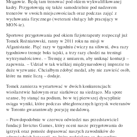
Mrągowie. Będą tam trenować pod okiem wykwalifikowanej
kadry. Przygotowują się także samodzielnie pod nadzorem
trenerów w swoich miejscowościach oraz podczas zajęć z
wychowania fizycznego (weterani służący lub pracujący w
MON-ie).
Sportowe przygotowania pod okiem fizjoterapeuty rozpoczął już
Tomek Rożniatowski, ranny w 2011 roku na misji w
Afganistanie. Pięć razy w tygodniu ćwiczy na siłowni, dwa razy
tygodniowo trenuje boks tajski, a trzy razy chodzi na treningi
wytrzymałościowe. – Trenuję z umiarem, aby uniknąć kontuzji –
zapewnia. – Udział w tak wielkiej międzynarodowej imprezie to
duże wyzwanie. Chciałbym zdobyć medal, aby nie zawieść osób,
które na mnie liczą – dodaje.
Tomek zamierza wystartować w dwóch konkurencjach:
wioślarstwie halowym oraz siatkówce na siedząco. Ma spore
szanse, by stanąć na podium, bo w tej pierwszej dyscyplinie
osiąga wyniki, które podczas ubiegłorocznych igrzysk weteranów
w Toronto gwarantowały pozycję medalową.
– Prawdopodobnie w czerwcu odwiedzi nas przedstawiciel
fundacji Invictus Games, który oceni nasze przygotowania do
igrzysk oraz pomoże dopasować naszych zawodników do
odpowiednich kategorii, na które podzielone są dyscypliny