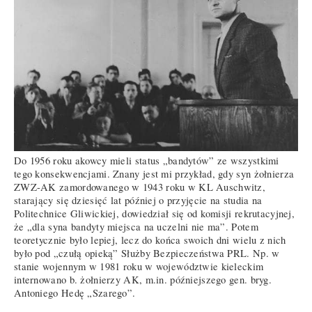
Do 1956 roku akowcy mieli status „bandytów” ze wszystkimi
tego konsekwencjami. Znany jest mi przykład, gdy syn żołnierza
ZWZ-AK zamordowanego w 1943 roku w KL Auschwitz,
starający się dziesięć lat później o przyjęcie na studia na
Politechnice Gliwickiej, dowiedział się od komisji rekrutacyjnej,
że „dla syna bandyty miejsca na uczelni nie ma”. Potem
teoretycznie było lepiej, lecz do końca swoich dni wielu z nich
było pod „czułą opieką” Służby Bezpieczeństwa PRL. Np. w
stanie wojennym w 1981 roku w województwie kieleckim
internowano b. żołnierzy AK, m.in. późniejszego gen. bryg.
Antoniego Hedę „Szarego”.