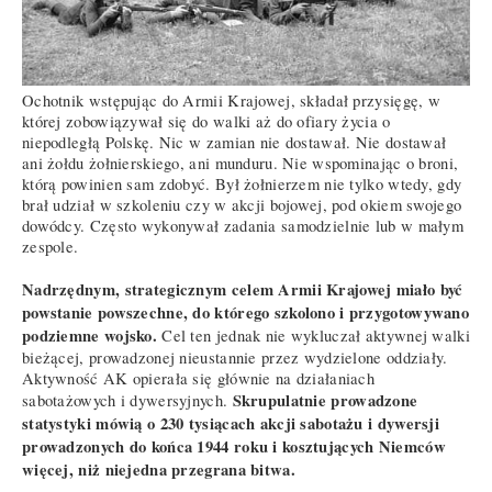
Ochotnik wstępując do Armii Krajowej, składał przysięgę, w
której zobowiązywał się do walki aż do ofiary życia o
niepodległą Polskę. Nic w zamian nie dostawał. Nie dostawał
ani żołdu żołnierskiego, ani munduru. Nie wspominając o broni,
którą powinien sam zdobyć. Był żołnierzem nie tylko wtedy, gdy
brał udział w szkoleniu czy w akcji bojowej, pod okiem swojego
dowódcy. Często wykonywał zadania samodzielnie lub w małym
zespole.
Nadrzędnym, strategicznym celem Armii Krajowej miało być
powstanie powszechne, do którego szkolono i przygotowywano
podziemne wojsko.
Cel ten jednak nie wykluczał aktywnej walki
bieżącej, prowadzonej nieustannie przez wydzielone oddziały.
Aktywność AK opierała się głównie na działaniach
Skrupulatnie prowadzone
sabotażowych i dywersyjnych.
statystyki mówią o 230 tysiącach akcji sabotażu i dywersji
prowadzonych do końca 1944 roku i kosztujących Niemców
więcej, niż niejedna przegrana bitwa.