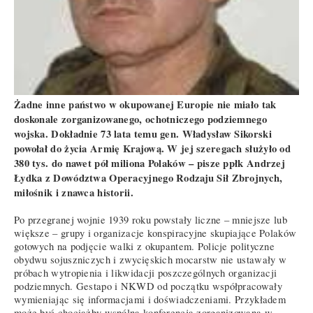
Żadne inne państwo w okupowanej Europie nie miało tak
doskonale zorganizowanego, ochotniczego podziemnego
wojska. Dokładnie 73 lata temu gen. Władysław Sikorski
powołał do życia Armię Krajową. W jej szeregach służyło od
380 tys. do nawet pół miliona Polaków – pisze ppłk Andrzej
Łydka z Dowództwa Operacyjnego Rodzaju Sił Zbrojnych,
miłośnik i znawca historii.
Po przegranej wojnie 1939 roku powstały liczne – mniejsze lub
większe – grupy i organizacje konspiracyjne skupiające Polaków
gotowych na podjęcie walki z okupantem. Policje polityczne
obydwu sojuszniczych i zwycięskich mocarstw nie ustawały w
próbach wytropienia i likwidacji poszczególnych organizacji
podziemnych. Gestapo i NKWD od początku współpracowały
wymieniając się informacjami i doświadczeniami. Przykładem
może być chociażby wspólna konferencja zorganizowana w