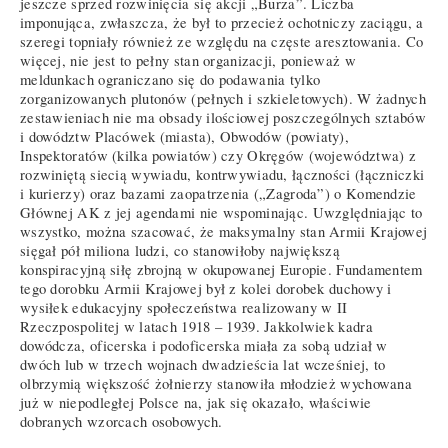
jeszcze sprzed rozwinięcia się akcji „Burza”. Liczba
imponująca, zwłaszcza, że był to przecież ochotniczy zaciągu, a
szeregi topniały również ze względu na częste aresztowania. Co
więcej, nie jest to pełny stan organizacji, ponieważ w
meldunkach ograniczano się do podawania tylko
zorganizowanych plutonów (pełnych i szkieletowych). W żadnych
zestawieniach nie ma obsady ilościowej poszczególnych sztabów
i dowództw Placówek (miasta), Obwodów (powiaty),
Inspektoratów (kilka powiatów) czy Okręgów (województwa) z
rozwiniętą siecią wywiadu, kontrwywiadu, łączności (łączniczki
i kurierzy) oraz bazami zaopatrzenia („Zagroda”) o Komendzie
Głównej AK z jej agendami nie wspominając. Uwzględniając to
wszystko, można szacować, że maksymalny stan Armii Krajowej
sięgał pół miliona ludzi, co stanowiłoby największą
konspiracyjną siłę zbrojną w okupowanej Europie. Fundamentem
tego dorobku Armii Krajowej był z kolei dorobek duchowy i
wysiłek edukacyjny społeczeństwa realizowany w II
Rzeczpospolitej w latach 1918 – 1939. Jakkolwiek kadra
dowódcza, oficerska i podoficerska miała za sobą udział w
dwóch lub w trzech wojnach dwadzieścia lat wcześniej, to
olbrzymią większość żołnierzy stanowiła młodzież wychowana
już w niepodległej Polsce na, jak się okazało, właściwie
dobranych wzorcach osobowych.