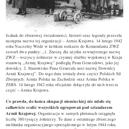
Jednak do zbiorowej świadomości, historii oraz legendy przeszła
następna nazwa tej organizacji – Armia Krajowa. 14 lutego 1942
roku Naczelny Wódz w krótkim rozkazie do Komendanta ZWZ
zawarł dwa punkty: „1. Znoszę dla użytku zewnętrznego nazwę
ZWZ – wszyscy żołnierze w czynnej służbie wojskowej w Kraju
stanowią „Armię Krajową” podległą Panu Generałowi, jako jej
dowódcy. 2. Stanowisko Pana Generała nosi nazwę Dowódcy
Armii Krajowej”. Do tego dnia istniały dwie części Polskich Sił
Zbrojnych: Armia Polska na Zachodzie oraz Armia Polska w
ZSRS. 14 lutego 1942 roku oficjalnie dołączyła do nich trzecia
część – Armia Krajowa.
Co prawda, do końca okupacji niemieckiej nie udało się
całkowicie scalić wszystkich ugrupowań pod sztandarem
Armii Krajowej.
Organizacja w samych plutonach osiągnęła
liczbę 380 tysięcy żołnierzy. To dane z ostatniego zbiorczego
meldunku organizacyjnego sporządzonego w lutym 1944 roku,