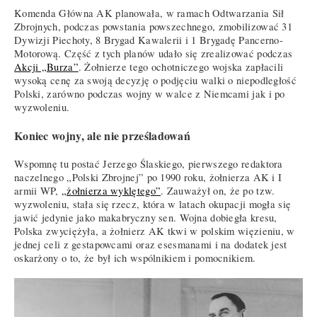
Komenda Główna AK planowała, w ramach Odtwarzania Sił
Zbrojnych, podczas powstania powszechnego, zmobilizować 31
Dywizji Piechoty, 8 Brygad Kawalerii i 1 Brygadę Pancerno-
Motorową. Część z tych planów udało się zrealizować podczas
Akcji „Burza”
. Żołnierze tego ochotniczego wojska zapłacili
wysoką cenę za swoją decyzję o podjęciu walki o niepodległość
Polski, zarówno podczas wojny w walce z Niemcami jak i po
wyzwoleniu.
Koniec wojny, ale nie prześladowań
Wspomnę tu postać Jerzego Ślaskiego, pierwszego redaktora
naczelnego „Polski Zbrojnej” po 1990 roku, żołnierza AK i I
armii WP,
„żołnierza wyklętego”
. Zauważył on, że po tzw.
wyzwoleniu, stała się rzecz, która w latach okupacji mogła się
jawić jedynie jako makabryczny sen. Wojna dobiegła kresu,
Polska zwyciężyła, a żołnierz AK tkwi w polskim więzieniu, w
jednej celi z gestapowcami oraz esesmanami i na dodatek jest
oskarżony o to, że był ich wspólnikiem i pomocnikiem.