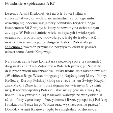
Powstanie współczesna AK?
Legenda Armii Krajowej jest na tyle żywa i silna w
społeczeństwie, iż wydaje się naturalne, że do tego mitu
odwołują się obecnie inicjatorzy odbudowy terytorialnego
komponentu Sił Zbrojnych, który bazowałby na ochotniczym
zaciągu. W Polsce istnieje wiele mniejszych i większych
organizacji proobronnych odwołujących się do tradycji AK i
można żywić nadzieję, że
druga w historii Polski akcja
scaleniowa
również przyniesie pozytywny efekt w postaci
odtworzenia Armii Krajowej.
Na zakończenie tego komentarza pozwolę sobie przypomnieć
drogowskaz tamtych Żołnierzy – Rotę Ich przysięgi. Niestety,
dziś przez wielu mieszkańców Polski trudną do zaakceptowania:
„W obliczu Boga Wszechmogącego i Najświętszej Maryi Panny,
Królowej Korony Polskiej kładę swe ręce na ten Święty Krzyż,
znak Męki i Zbawienia, i przysięgam być wiernym Ojczyźnie
mej, Rzeczypospolitej Polskiej, stać nieugięcie na straży Jej
honoru i o wyzwolenie Jej z niewoli walczyć ze wszystkich sił –
aż do ofiary życia mego. Prezydentowi Rzeczypospolitej Polskiej
i rozkazom Naczelnego Wodza oraz wyznaczonemu przezeń
Dowódcy Armii Krajowej będę bezwzględnie posłuszny, a