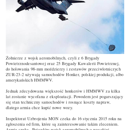
Żołnierze z wojsk aeromobilnych, czyli z 6 Brygady
Powietrznodesantowej oraz 25 Brygady Kawalerii Powietrznej,
do holowania 98-mm moździerzy i zestawów przeciwlotniczych
ZUR-23-2 używają samochodów Honker, polskiej produkcji, albo
amerykańskich HMMWV.
Jednak zdecydowana większość honkerów i HMMWV za kilka
lat zostanie wycofana z eksploatacji. Powodem jest pogarszający
się stan techniczny samochodów i rosnące koszty napraw,
dlatego armia chce kupić nowe wozy.
Inspektorat Uzbrojenia MON czeka do 16 stycznia 2015 roku na
zgłoszenia od firm, które są zainteresowanie takim zleceniem.
Armia szuka „Pojazdów wojsk aeromobilnych o wysokiej