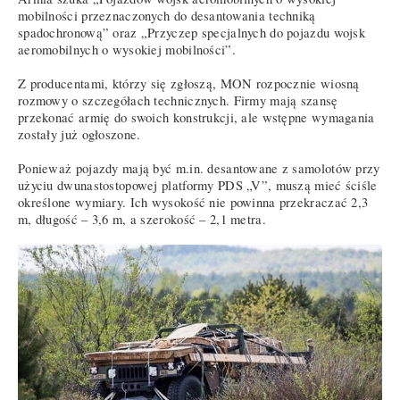
mobilności przeznaczonych do desantowania techniką
spadochronową” oraz „Przyczep specjalnych do pojazdu wojsk
aeromobilnych o wysokiej mobilności”.
Z producentami, którzy się zgłoszą, MON rozpocznie wiosną
rozmowy o szczegółach technicznych. Firmy mają szansę
przekonać armię do swoich konstrukcji, ale wstępne wymagania
zostały już ogłoszone.
Ponieważ pojazdy mają być m.in. desantowane z samolotów przy
użyciu dwunastostopowej platformy PDS „V”, muszą mieć ściśle
określone wymiary. Ich wysokość nie powinna przekraczać 2,3
m, długość – 3,6 m, a szerokość – 2,1 metra.