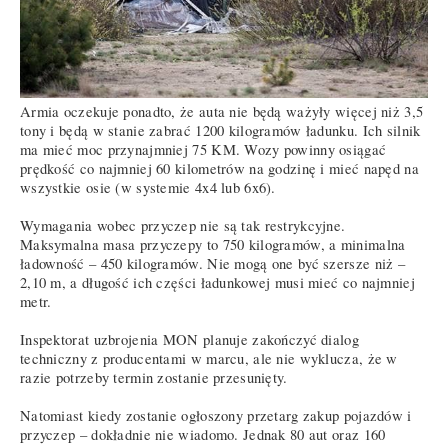
Armia oczekuje ponadto, że auta nie będą ważyły więcej niż 3,5
tony i będą w stanie zabrać 1200 kilogramów ładunku. Ich silnik
ma mieć moc przynajmniej 75 KM. Wozy powinny osiągać
prędkość co najmniej 60 kilometrów na godzinę i mieć napęd na
wszystkie osie (w systemie 4x4 lub 6x6).
Wymagania wobec przyczep nie są tak restrykcyjne.
Maksymalna masa przyczepy to 750 kilogramów, a minimalna
ładowność – 450 kilogramów. Nie mogą one być szersze niż –
2,10 m, a długość ich części ładunkowej musi mieć co najmniej
metr.
Inspektorat uzbrojenia MON planuje zakończyć dialog
techniczny z producentami w marcu, ale nie wyklucza, że w
razie potrzeby termin zostanie przesunięty.
Natomiast kiedy zostanie ogłoszony przetarg zakup pojazdów i
przyczep – dokładnie nie wiadomo. Jednak 80 aut oraz 160