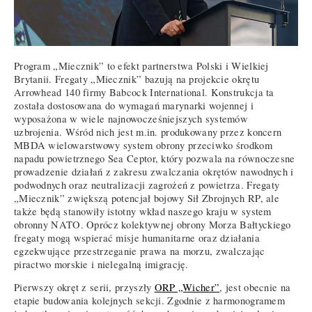
Program „Miecznik” to efekt partnerstwa Polski i Wielkiej
Brytanii. Fregaty „Miecznik” bazują na projekcie okrętu
Arrowhead 140 firmy Babcock International. Konstrukcja ta
została dostosowana do wymagań marynarki wojennej i
wyposażona w wiele najnowocześniejszych systemów
uzbrojenia. Wśród nich jest m.in. produkowany przez koncern
MBDA wielowarstwowy system obrony przeciwko środkom
napadu powietrznego Sea Ceptor, który pozwala na równoczesne
prowadzenie działań z zakresu zwalczania okrętów nawodnych i
podwodnych oraz neutralizacji zagrożeń z powietrza. Fregaty
„Miecznik” zwiększą potencjał bojowy Sił Zbrojnych RP, ale
także będą stanowiły istotny wkład naszego kraju w system
obronny NATO. Oprócz kolektywnej obrony Morza Bałtyckiego
fregaty mogą wspierać misje humanitarne oraz działania
egzekwujące przestrzeganie prawa na morzu, zwalczając
piractwo morskie i nielegalną imigrację.
Pierwszy okręt z serii, przyszły
ORP „Wicher”
, jest obecnie na
etapie budowania kolejnych sekcji. Zgodnie z harmonogramem