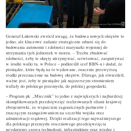
Generał Łukowski zwrócił uwagę, że budowa nowych okrętów to
jedno, ale kluczowe zadanie strategiczne odnosi się do
budowania autonomii i zdolności marynarki wojennej do
utrzymania tych jednostek w morzu. – Trzeba zbudować
zdolności, żeby te okręty utrzymywać, serwisować, zaopatrywać
w środki walki tu, w Polsce – podkreślił szef BBN-u i dodał, że
pieniądze, które będą na to wydawane, znacznie przewyższą
środki przeznaczone na budowę okrętów. Dlatego, jak stwierdził,
ważne jest, żeby te pieniądze jak najszerszym strumieniem
trafiały do polskiego przemysłu, do polskiej gospodarki.
– Program pk. „Miecznik” to jedno z największych i najbardziej
skomplikowanych przedsięwzięć realizowanych siłami krajowej
zbrojeniówki, ze wsparciem zagranicznych partnerów i
znaczącym zaangażowaniem na szczeblu wojska oraz
administracji rządowej. Dzięki realizacji tego najważniejszego
dla polskiego przemysłu stoczniowego przedsięwzięcia
uzyskujemy szereg technologii, infrastrukturę oraz wiedzę i