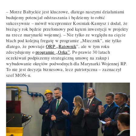
– Morze Bałtyckie jest kluczowe, dlatego naszymi działaniami
budujemy potencjał odstraszania i będziemy to robić
sukcesywnie – mówił wicepremier Kosiniak-Kamysz i dodał, że
bieżący rok będzie przełomowy pod kątem inwestycji w projekty
na rzecz marynarki wojennej. – Nie tylko ze względu na cięcie
blach pod kolejną fregatę w programie „Miecznik”, nie tylko
dlatego, że powstaje
ORP „Ratownik
”, ale w tym roku
zdecydujemy o
programie „Orka”
. Po prawie 30 latach
oczekiwań podpiszemy strategiczną umowę na zakup i
wybudowanie okrętów podwodnych dla Marynarki Wojennej RP.
To nie jest decyzja biznesowa, lecz patriotyczna – zaznaczył
szef MON-u.