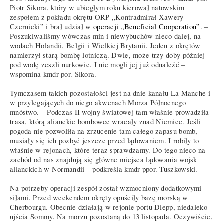
Piotr Sikora, który w ubiegłym roku kierował natowskim
zespołem z pokładu okrętu ORP „Kontradmirał Xawery
Czernicki” i brał udział w
operacji „Beneficial Cooperation”
. –
Poszukiwaliśmy wówczas min i niewybuchów nieco dalej, na
wodach Holandii, Belgii i Wielkiej Brytanii. Jeden z okrętów
namierzył starą bombę lotniczą. Dwie, może trzy doby później
pod wodę zeszli nurkowie. I nie mogli jej już odnaleźć –
wspomina kmdr por. Sikora.
Tymczasem takich pozostałości jest na dnie kanału La Manche i
w przylegających do niego akwenach Morza Północnego
mnóstwo. – Podczas II wojny światowej tam właśnie prowadziła
trasa, którą alianckie bombowce wracały znad Niemiec. Jeśli
pogoda nie pozwoliła na zrzucenie tam całego zapasu bomb,
musiały się ich pozbyć jeszcze przed lądowaniem. I robiły to
właśnie w rejonach, które teraz sprawdzamy. Do tego nieco na
zachód od nas znajdują się główne miejsca lądowania wojsk
alianckich w Normandii – podkreśla kmdr ppor. Tuszkowski.
Na potrzeby operacji zespół został wzmocniony dodatkowymi
siłami. Przed weekendem okręty opuściły bazę morską w
Cherbourgu. Obecnie działają w rejonie portu Diepp, niedaleko
ujścia Sommy. Na morzu pozostaną do 13 listopada. Oczywiście,