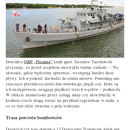
Dowódca
ORP „Flaming”
kmdr ppor. Jarosław Tuszkowski
przyznaje, że przed zespołem niezwykle trudne zadanie. – Na
akwenie, gdzie będziemy operować, występują bardzo duże
pływy. Ich wysokość dochodzi do ośmiu metrów. Powodują one
znaczące przemieszczenia dna morskiego, prądy zaś, które są
ich następstwem, osiągają prędkość trzech węzłów – podkreśla.
W efekcie namierzone przez załogę miny czy niewybuchy w
krótkim czasie mogą zostać na przykład zagrzebane w mule, a
co za tym idzie stracone z pola widzenia.
Trasa powrotu bombowców
Doświadczył tego dowódca 13 Dywizjonu Trałowców kmdr por.