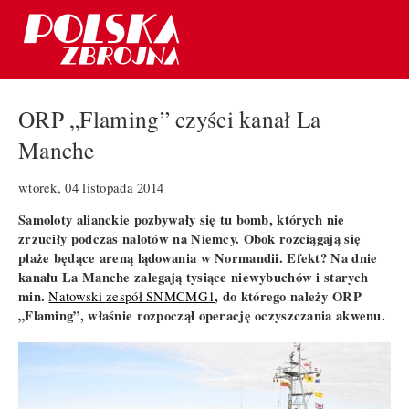
ORP „Flaming” czyści kanał La
Manche
wtorek, 04 listopada 2014
Samoloty alianckie pozbywały się tu bomb, których nie
zrzuciły podczas nalotów na Niemcy. Obok rozciągają się
plaże będące areną lądowania w Normandii. Efekt? Na dnie
kanału La Manche zalegają tysiące niewybuchów i starych
min.
, do którego należy ORP
Natowski zespół SNMCMG1
„Flaming”, właśnie rozpoczął operację oczyszczania akwenu.