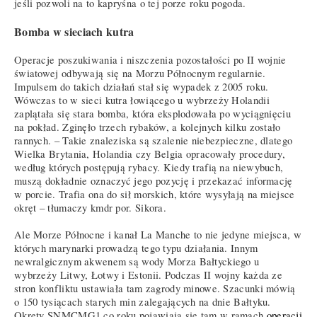
jeśli pozwoli na to kapryśna o tej porze roku pogoda.
Bomba w sieciach kutra
Operacje poszukiwania i niszczenia pozostałości po II wojnie
światowej odbywają się na Morzu Północnym regularnie.
Impulsem do takich działań stał się wypadek z 2005 roku.
Wówczas to w sieci kutra łowiącego u wybrzeży Holandii
zaplątała się stara bomba, która eksplodowała po wyciągnięciu
na pokład. Zginęło trzech rybaków, a kolejnych kilku zostało
rannych. – Takie znaleziska są szalenie niebezpieczne, dlatego
Wielka Brytania, Holandia czy Belgia opracowały procedury,
według których postępują rybacy. Kiedy trafią na niewybuch,
muszą dokładnie oznaczyć jego pozycję i przekazać informację
w porcie. Trafia ona do sił morskich, które wysyłają na miejsce
okręt – tłumaczy kmdr por. Sikora.
Ale Morze Północne i kanał La Manche to nie jedyne miejsca, w
których marynarki prowadzą tego typu działania. Innym
newralgicznym akwenem są wody Morza Bałtyckiego u
wybrzeży Litwy, Łotwy i Estonii. Podczas II wojny każda ze
stron konfliktu ustawiała tam zagrody minowe. Szacunki mówią
o 150 tysiącach starych min zalegających na dnie Bałtyku.
Okręty SNMCMG1 co roku pojawiają się tam w ramach
operacji