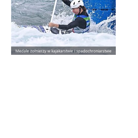
Medale żołnierzy w kajakarstwie i spadochroniarstwie