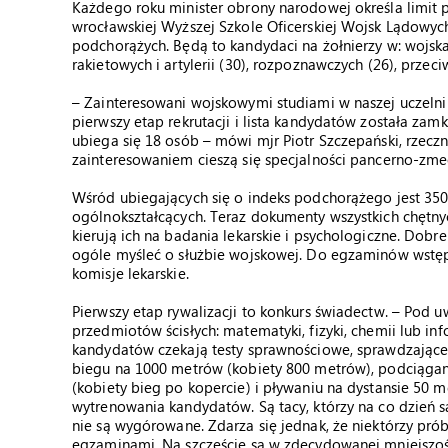
Każdego roku minister obrony narodowej określa limit p
wrocławskiej Wyższej Szkole Oficerskiej Wojsk Lądowyc
podchorążych. Będą to kandydaci na żołnierzy w: wojsk
rakietowych i artylerii (30), rozpoznawczych (26), przeciw
– Zainteresowani wojskowymi studiami w naszej uczelni
pierwszy etap rekrutacji i lista kandydatów została za
ubiega się 18 osób – mówi mjr Piotr Szczepański, rzecz
zainteresowaniem cieszą się specjalności pancerno-zm
Wśród ubiegających się o indeks podchorążego jest 350
ogólnokształcących. Teraz dokumenty wszystkich chętn
kierują ich na badania lekarskie i psychologiczne. Do
ogóle myśleć o służbie wojskowej. Do egzaminów wstępny
komisje lekarskie.
Pierwszy etap rywalizacji to konkurs świadectw. – Pod 
przedmiotów ścisłych: matematyki, fizyki, chemii lub inf
kandydatów czekają testy sprawnościowe, sprawdzające
biegu na 1000 metrów (kobiety 800 metrów), podciągan
(kobiety bieg po kopercie) i pływaniu na dystansie 50
wytrenowania kandydatów. Są tacy, którzy na co dzień s
nie są wygórowane. Zdarza się jednak, że niektórzy pr
egzaminami. Na szczęście są w zdecydowanej mniejszości