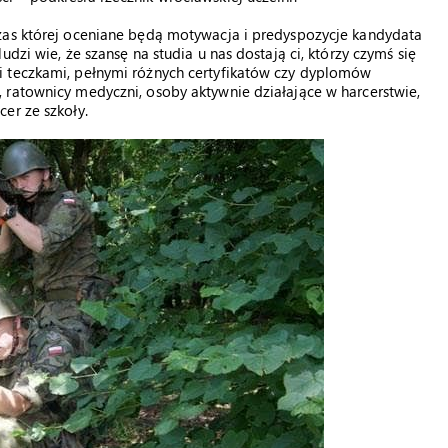
zas której oceniane będą motywacja i predyspozycje kandydata
dzi wie, że szansę na studia u nas dostają ci, którzy czymś się
i teczkami, pełnymi różnych certyfikatów czy dyplomów
 ratownicy medyczni, osoby aktywnie działające w harcerstwie,
er ze szkoły.