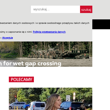
przetwarzaniem danych osobowych i w sprawie swobodnego przepływu takich danych
SH
SKLEP
Jednodniówki
Praca w WIW
simy o zapoznanie się z nimi:
Polityka przetwarzania danych
.
 –
Akceptuję
POLECAMY