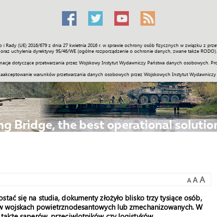
o i Rady (UE) 2016/679 z dnia 27 kwietnia 2016 r. w sprawie ochrony osób fizycznych w związku z 
Świat
Społeczność
Sport
Historia
Galerie
Wideo
ENGLI
oraz uchylenia dyrektywy 95/46/WE (ogólne rozporządzenie o ochronie danych, zwane także RODO).
acje dotyczące przetwarzania przez Wojskowy Instytut Wydawniczy Państwa danych osobowych. Pro
zaakceptowanie warunków przetwarzania danych osobowych przez Wojskowych Instytut Wydawniczy
A
A
A
tać się na studia, dokumenty złożyło blisko trzy tysiące osób,
ie w wojskach powietrznodesantowych lub zmechanizowanych. W
 także saperów, przeciwlotników czy logistyków.