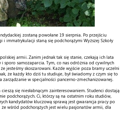
andydackiej zostaną powołane 19 sierpnia. Po przejściu
 i immatrykulacji staną się podchorążymi Wyższej Szkoły
skiej armii. Zanim jednak tak się stanie, czekają ich lata
ny i sporo samozaparcia. Tym, co nas odróżnia od cywilnych
, że jesteśmy skoszarowani. Każde wyjście poza bramy uczelni
, że każdy kto dziś tu studiuje, był świadomy z czym się to
ąca zarządzanie w specjalności pancerno-zmechanizowanej.
cieszą się niesłabnącym zainteresowaniem. Studenci dostają
e podchorążych. Ci, którzy są na ostatnim roku studiów,
tórych kandydatów kluczową sprawą jest gwarancja pracy po
, że wśród podchorążych jest wielu pasjonatów armii, dla