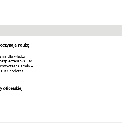
oczynają naukę
ania dla władzy
 bezpieczeństwa. Do
i nowoczesna armia –
Tusk podczas...
 oficerskiej