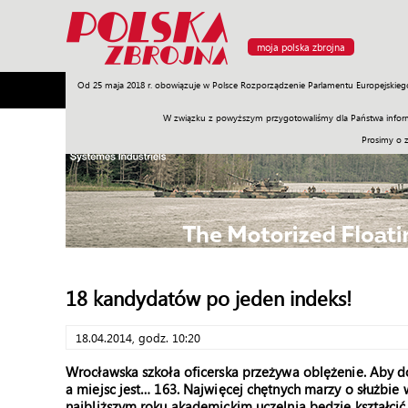
moja polska zbrojna
Od 25 maja 2018 r. obowiązuje w Polsce Rozporządzenie Parlamentu Europejskieg
Armia
Poligon
Sprzęt
Misje
Polityka
Prawo
W związku z powyższym przygotowaliśmy dla Państwa inform
Prosimy o 
18 kandydatów po jeden indeks!
18.04.2014, godz. 10:20
Wrocławska szkoła oficerska przeżywa oblężenie. Aby dos
a miejsc jest… 163. Najwięcej chętnych marzy o służb
najbliższym roku akademickim uczelnia będzie kształcić