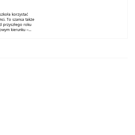
szkoła korzystać
nci. To szansa także
d przyszłego roku
wym kierunku –...