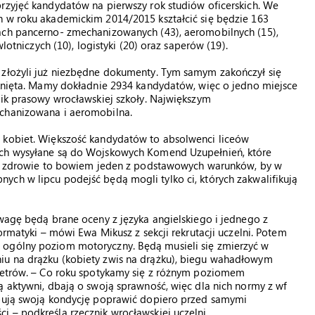
rzyjęć kandydatów na pierwszy rok studiów oficerskich. We
h w roku akademickim 2014/2015 kształcić się będzie 163
ach pancerno- zmechanizowanych (43), aeromobilnych (15),
lotniczych (10), logistyki (20) oraz saperów (19).
 złożyli już niezbędne dokumenty. Tym samym zakończył się
mknięta. Mamy dokładnie 2934 kandydatów, więc o jedno miejsce
nik prasowy wrocławskiej szkoły. Największym
echanizowana i aeromobilna.
 kobiet. Większość kandydatów to absolwenci liceów
ych wysyłane są do Wojskowych Komend Uzupełnień, które
bre zdrowie to bowiem jeden z podstawowych warunków, by w
ch w lipcu podejść będą mogli tylko ci, których zakwalifikują
uwagę będą brane oceny z języka angielskiego i jednego z
ormatyki – mówi Ewa Mikusz z sekcji rekrutacji uczelni. Potem
 ogólny poziom motoryczny. Będą musieli się zmierzyć w
iu na drążku (kobiety zwis na drążku), biegu wahadłowym
 metrów. – Co roku spotykamy się z różnym poziomem
ą aktywni, dbają o swoją sprawność, więc dla nich normy z wf
óbują swoją kondycję poprawić dopiero przed samymi
 – podkreśla rzecznik wrocławskiej uczelni.