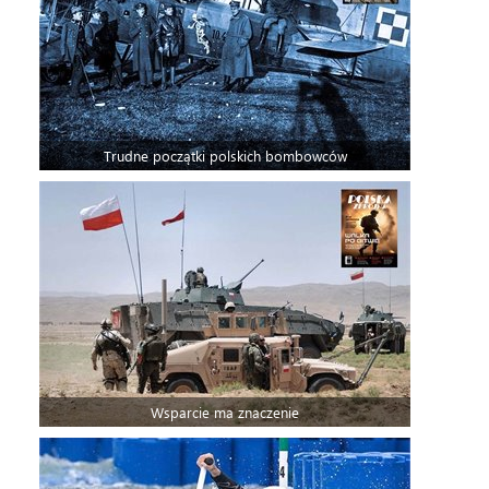
Trudne początki polskich bombowców
Wsparcie ma znaczenie