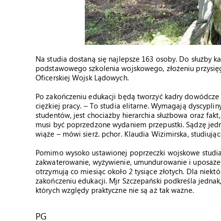
Na studia dostaną się najlepsze 163 osoby. Do służby k
podstawowego szkolenia wojskowego, złożeniu przysięgi
Oficerskiej Wojsk Lądowych.
Po zakończeniu edukacji będą tworzyć kadry dowódcze pol
ciężkiej pracy. – To studia elitarne. Wymagają dyscypli
studentów, jest chociażby hierarchia służbowa oraz fakt
musi być poprzedzone wydaniem przepustki. Sądzę jednak
wiąże – mówi sierż. pchor. Klaudia Wizimirska, studiuj
Pomimo wysoko ustawionej poprzeczki wojskowe studia 
zakwaterowanie, wyżywienie, umundurowanie i uposażeni
otrzymują co miesiąc około 2 tysiące złotych. Dla niek
zakończeniu edukacji. Mjr Szczepański podkreśla jednak
których względy praktyczne nie są aż tak ważne.
PG