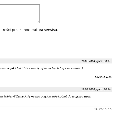
treści przez moderatora serwisu.
20.08.2014, godz. 08:37
służba, jak ktoś idzie z myślą o pieniądzach to powodzenia ;)
98-56-3A-80
18.04.2014, godz. 10:34
tym kobiety? Zemści się na nas przyjowanie kobiet do wojska i służb
28-47-16-CD