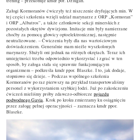
trening – przekonuje kmdr por. Dziugan.
Załogi Kormoranów ćwiczyły też niszczenie dryfujących min. W
tej części szkolenia wzięli udział marynarze z ORP „Kormoran”
i ORP „Albatros”, a także członkowie sekcji minerskich z
pozostałych okrętów dywizjonu. Imitacje min były namierzane
choćby za pomocą głowicy optoelektronicznej, następnie
neutralizowane. – Ćwiczenia były dla nas wartościowym
doświadczeniem. Generalnie mam nieźle wyszkolonych
marynarzy. Służyli oni jednak na różnych okrętach. Teraz ich
umiejętności trzeba odpowiednio wykorzystać i zgrać w ten
sposób, by załoga stała się sprawnie funkcjonującym
organizmem – podkreśla kmdr ppor. Blaszke. I to, jak dodaje,
stopniowo się dzieje. – Podczas wspólnego szkolenia
Kormoranów po raz pierwszy na przykład transportowaliśmy
personel z wykorzystaniem szybkiej łodzi. Już po zakończeniu
ćwiczeń mieliśmy próby zdawczo-odbiorcze
pojazdu
podwodnego Gavia
. Krok po kroku zmierzamy ku osiągnięciu
przez załogę pełnej operacyjności – zaznacza kmdr ppor.
Blaszke.