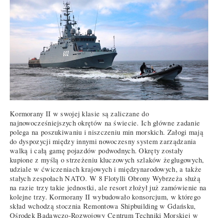
Kormorany II w swojej klasie są zaliczane do
najnowocześniejszych okrętów na świecie. Ich główne zadanie
polega na poszukiwaniu i niszczeniu min morskich. Załogi mają
do dyspozycji między innymi nowoczesny system zarządzania
walką i całą gamę pojazdów podwodnych. Okręty zostały
kupione z myślą o strzeżeniu kluczowych szlaków żeglugowych,
udziale w ćwiczeniach krajowych i międzynarodowych, a także
stałych zespołach NATO. W 8 Flotylli Obrony Wybrzeża służą
na razie trzy takie jednostki, ale resort złożył już zamówienie na
kolejne trzy. Kormorany II wybudowało konsorcjum, w którego
skład wchodzą stocznia Remontowa Shipbuilding w Gdańsku,
Ośrodek Badawczo-Rozwojowy Centrum Techniki Morskiej w