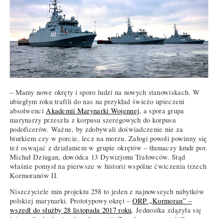
– Mamy nowe okręty i sporo ludzi na nowych stanowiskach. W
ubiegłym roku trafili do nas na przykład świeżo upieczeni
absolwenci
Akademii Marynarki Wojennej
, a spora grupa
marynarzy przeszła z korpusu szeregowych do korpusu
podoficerów. Ważne, by zdobywali doświadczenie nie za
biurkiem czy w porcie, lecz na morzu. Załogi powoli powinny się
też oswajać z działaniem w grupie okrętów – tłumaczy kmdr por.
Michał Dziugan, dowódca 13 Dywizjonu Trałowców. Stąd
właśnie pomysł na pierwsze w historii wspólne ćwiczenia trzech
Kormoranów II.
Niszczyciele min projektu 258 to jeden z najnowszych nabytków
polskiej marynarki. Prototypowy okręt –
ORP „Kormoran” –
wszedł do służby 28 listopada 2017 roku
. Jednostka zdążyła się