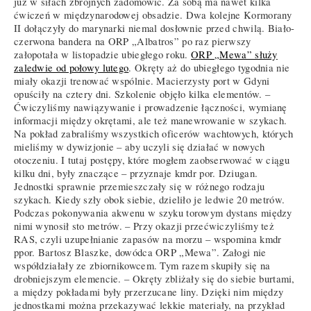
już w siłach zbrojnych zadomowić. Za sobą ma nawet kilka
ćwiczeń w międzynarodowej obsadzie. Dwa kolejne Kormorany
II dołączyły do marynarki niemal dosłownie przed chwilą. Biało-
czerwona bandera na ORP „Albatros” po raz pierwszy
załopotała w listopadzie ubiegłego roku.
ORP „Mewa” służy
zaledwie od połowy lutego
. Okręty aż do ubiegłego tygodnia nie
miały okazji trenować wspólnie. Macierzysty port w Gdyni
opuściły na cztery dni. Szkolenie objęło kilka elementów. –
Ćwiczyliśmy nawiązywanie i prowadzenie łączności, wymianę
informacji między okrętami, ale też manewrowanie w szykach.
Na pokład zabraliśmy wszystkich oficerów wachtowych, których
mieliśmy w dywizjonie – aby uczyli się działać w nowych
otoczeniu. I tutaj postępy, które mogłem zaobserwować w ciągu
kilku dni, były znaczące – przyznaje kmdr por. Dziugan.
Jednostki sprawnie przemieszczały się w różnego rodzaju
szykach. Kiedy szły obok siebie, dzieliło je ledwie 20 metrów.
Podczas pokonywania akwenu w szyku torowym dystans między
nimi wynosił sto metrów. – Przy okazji przećwiczyliśmy też
RAS, czyli uzupełnianie zapasów na morzu – wspomina kmdr
ppor. Bartosz Blaszke, dowódca ORP „Mewa”. Załogi nie
współdziałały ze zbiornikowcem. Tym razem skupiły się na
drobniejszym elemencie. – Okręty zbliżały się do siebie burtami,
a między pokładami były przerzucane liny. Dzięki nim między
jednostkami można przekazywać lekkie materiały, na przykład