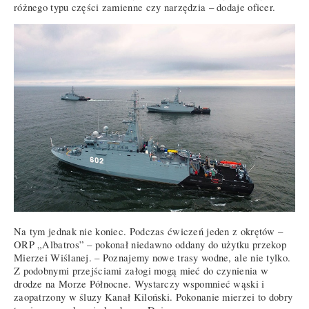
różnego typu części zamienne czy narzędzia – dodaje oficer.
Na tym jednak nie koniec. Podczas ćwiczeń jeden z okrętów –
ORP „Albatros” – pokonał niedawno oddany do użytku przekop
Mierzei Wiślanej. – Poznajemy nowe trasy wodne, ale nie tylko.
Z podobnymi przejściami załogi mogą mieć do czynienia w
drodze na Morze Północne. Wystarczy wspomnieć wąski i
zaopatrzony w śluzy Kanał Kiloński. Pokonanie mierzei to dobry