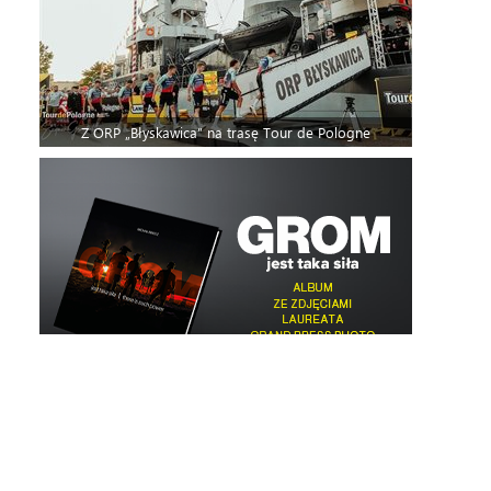
Z ORP „Błyskawica” na trasę Tour de Pologne