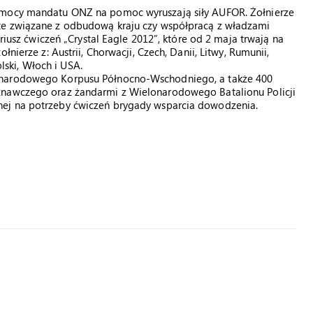
a mocy mandatu ONZ na pomoc wyruszają siły AUFOR. Żołnierze
te związane z odbudową kraju czy współpracą z władzami
ariusz ćwiczeń „Crystal Eagle 2012”, które od 2 maja trwają na
nierze z: Austrii, Chorwacji, Czech, Danii, Litwy, Rumunii,
olski, Włoch i USA.
onarodowego Korpusu Północno-Wschodniego, a także 400
znawczego oraz żandarmi z Wielonarodowego Batalionu Policji
nej na potrzeby ćwiczeń brygady wsparcia dowodzenia.