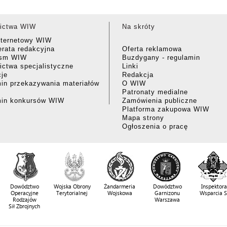
ictwa WIW
Na skróty
nternetowy WIW
rata redakcyjna
Oferta reklamowa
ism WIW
Buzdygany - regulamin
ctwa specjalistyczne
Linki
cje
Redakcja
in przekazywania materiałów
O WIW
Patronaty medialne
min konkursów WIW
Zamówienia publiczne
Platforma zakupowa WIW
Mapa strony
Ogłoszenia o pracę
Dowództwo
Wojska Obrony
Żandarmeria
Dowództwo
Inspektora
Operacyjne
Terytorialnej
Wojskowa
Garnizonu
Wsparcia 
Rodzajów
Warszawa
Sił Zbrojnych