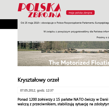
moja polska zbrojna
Od 25 maja 2018 r. obowiązuje w Polsce Rozporządzenie Parlamentu Europejskieg
Armia
Poligon
Sprzęt
Misje
Polityka
Prawo
W związku z powyższym przygotowaliśmy dla Państwa inform
Prosimy o 
Kryształowy orzeł
07.05.2012, godz. 12:37
Ponad 1200 żołnierzy z 15 państw NATO ćwiczy w Danii 
walczą z przeciwnikiem, stabilizują sytuację na zdobyty