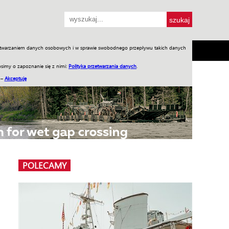
przetwarzaniem danych osobowych i w sprawie swobodnego przepływu takich danych
SH
SKLEP
Jednodniówki
Praca w WIW
simy o zapoznanie się z nimi:
Polityka przetwarzania danych
.
 –
Akceptuję
POLECAMY