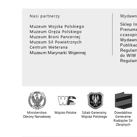
Nasi partnerzy
Wydawn
Sklep I
Muzeum Wojska Polskiego
Prenume
Muzeum Oręża Polskiego
czasop
Muzeum Broni Pancernej
Wydawni
Muzeum Sił Powietrznych
Publika
Centrum Weterana
Regulam
Muzeum Marynarki Wojennej
do WIW
Regula
Ministerstwo
Wojsko Polskie
Sztab Generalny
Dowództwo
Obrony Narodowej
Wojska Polskiego
Generalne
Rodzajów Sił
Zbrojnych