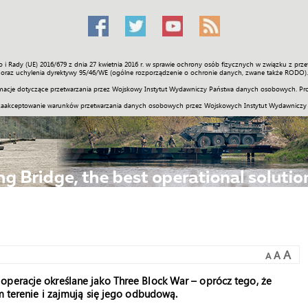
o i Rady (UE) 2016/679 z dnia 27 kwietnia 2016 r. w sprawie ochrony osób fizycznych w związku z 
Świat
Społeczność
Sport
Historia
Galerie
Wideo
ENGLI
oraz uchylenia dyrektywy 95/46/WE (ogólne rozporządzenie o ochronie danych, zwane także RODO).
acje dotyczące przetwarzania przez Wojskowy Instytut Wydawniczy Państwa danych osobowych. Pro
zaakceptowanie warunków przetwarzania danych osobowych przez Wojskowych Instytut Wydawniczy
A
A
A
operacje określane jako Three Block War – oprócz tego, że
m terenie i zajmują się jego odbudową.