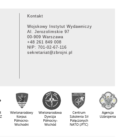
Kontakt
Wojskowy Instytut Wydawniczy
Al. Jerozolimskie 97
00-909 Warszawa
+48 261 849 008
NIP: 701-02-67-116
sekretariat@zbrojni.pl
t
Wielonarodowy
Wielonarodowa
Centrum
Agencja
SZ
Korpus
Dywizja
Szkolenia Sił
Uzbrojenia
Północno-
Północny-
Połączonych
Wschodni
Wschód
NATO (JFTC)