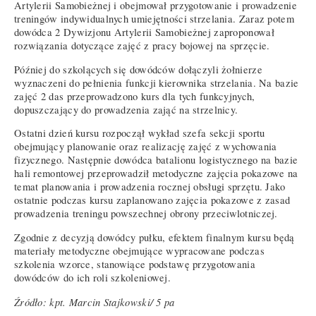
Artylerii Samobieżnej i obejmował przygotowanie i prowadzenie
treningów indywidualnych umiejętności strzelania. Zaraz potem
dowódca 2 Dywizjonu Artylerii Samobieżnej zaproponował
rozwiązania dotyczące zajęć z pracy bojowej na sprzęcie.
Później do szkolących się dowódców dołączyli żołnierze
wyznaczeni do pełnienia funkcji kierownika strzelania. Na bazie
zajęć 2 das przeprowadzono kurs dla tych funkcyjnych,
dopuszczający do prowadzenia zająć na strzelnicy.
Ostatni dzień kursu rozpoczął wykład szefa sekcji sportu
obejmujący planowanie oraz realizację zajęć z wychowania
fizycznego. Następnie dowódca batalionu logistycznego na bazie
hali remontowej przeprowadził metodyczne zajęcia pokazowe na
temat planowania i prowadzenia rocznej obsługi sprzętu. Jako
ostatnie podczas kursu zaplanowano zajęcia pokazowe z zasad
prowadzenia treningu powszechnej obrony przeciwlotniczej.
Zgodnie z decyzją dowódcy pułku, efektem finalnym kursu będą
materiały metodyczne obejmujące wypracowane podczas
szkolenia wzorce, stanowiące podstawę przygotowania
dowódców do ich roli szkoleniowej.
Źródło: kpt. Marcin Stajkowski/ 5 pa