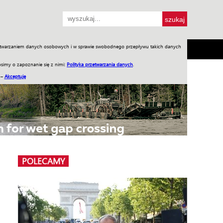
przetwarzaniem danych osobowych i w sprawie swobodnego przepływu takich danych
SH
SKLEP
Jednodniówki
Praca w WIW
simy o zapoznanie się z nimi:
Polityka przetwarzania danych
.
 –
Akceptuję
POLECAMY