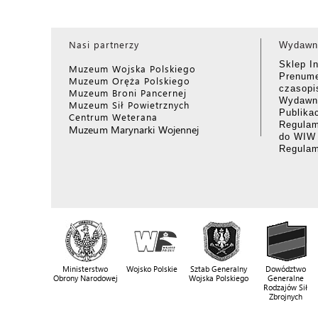
Nasi partnerzy
Wydawn
Sklep I
Muzeum Wojska Polskiego
Prenume
Muzeum Oręża Polskiego
czasop
Muzeum Broni Pancernej
Wydawni
Muzeum Sił Powietrznych
Publika
Centrum Weterana
Regulam
Muzeum Marynarki Wojennej
do WIW
Regula
Ministerstwo
Wojsko Polskie
Sztab Generalny
Dowództwo
Obrony Narodowej
Wojska Polskiego
Generalne
Rodzajów Sił
Zbrojnych