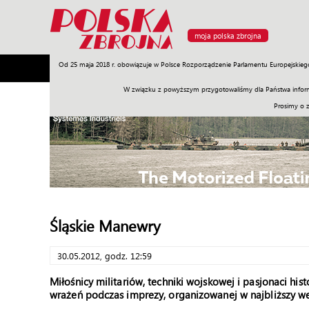
moja polska zbrojna
Od 25 maja 2018 r. obowiązuje w Polsce Rozporządzenie Parlamentu Europejskieg
Armia
Poligon
Sprzęt
Misje
Polityka
Prawo
W związku z powyższym przygotowaliśmy dla Państwa inform
Prosimy o 
Śląskie Manewry
30.05.2012, godz. 12:59
Miłośnicy militariów, techniki wojskowej i pasjonaci hi
wrażeń podczas imprezy, organizowanej w najbliższy wee