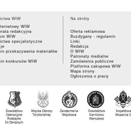
ictwa WIW
Na skróty
nternetowy WIW
rata redakcyjna
Oferta reklamowa
ism WIW
Buzdygany - regulamin
ctwa specjalistyczne
Linki
cje
Redakcja
in przekazywania materiałów
O WIW
Patronaty medialne
min konkursów WIW
Zamówienia publiczne
Platforma zakupowa WIW
Mapa strony
Ogłoszenia o pracę
Dowództwo
Wojska Obrony
Żandarmeria
Dowództwo
Inspektora
Operacyjne
Terytorialnej
Wojskowa
Garnizonu
Wsparcia 
Rodzajów
Warszawa
Sił Zbrojnych