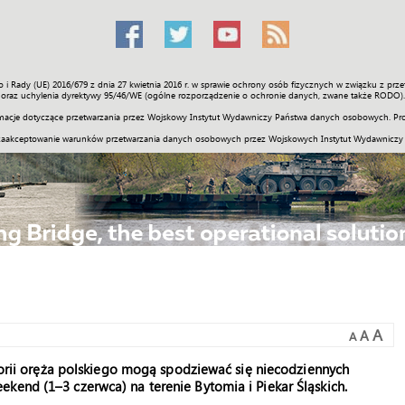
o i Rady (UE) 2016/679 z dnia 27 kwietnia 2016 r. w sprawie ochrony osób fizycznych w związku z 
Świat
Społeczność
Sport
Historia
Galerie
Wideo
ENGLI
oraz uchylenia dyrektywy 95/46/WE (ogólne rozporządzenie o ochronie danych, zwane także RODO).
acje dotyczące przetwarzania przez Wojskowy Instytut Wydawniczy Państwa danych osobowych. Pro
zaakceptowanie warunków przetwarzania danych osobowych przez Wojskowych Instytut Wydawniczy
A
A
A
storii oręża polskiego mogą spodziewać się niecodziennych
kend (1–3 czerwca) na terenie Bytomia i Piekar Śląskich.