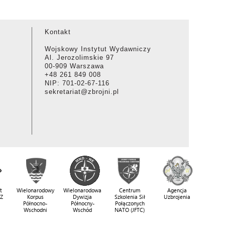
Kontakt
Wojskowy Instytut Wydawniczy
Al. Jerozolimskie 97
00-909 Warszawa
+48 261 849 008
NIP: 701-02-67-116
sekretariat@zbrojni.pl
t
Wielonarodowy
Wielonarodowa
Centrum
Agencja
SZ
Korpus
Dywizja
Szkolenia Sił
Uzbrojenia
Północno-
Północny-
Połączonych
Wschodni
Wschód
NATO (JFTC)