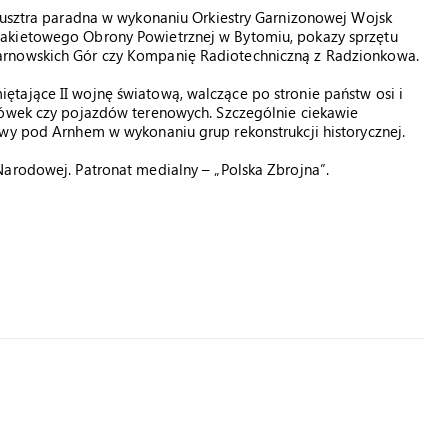
 musztra paradna w wykonaniu Orkiestry Garnizonowej Wojsk
Rakietowego Obrony Powietrznej w Bytomiu, pokazy sprzętu
arnowskich Gór czy Kompanię Radiotechniczną z Radzionkowa.
tające II wojnę światową, walczące po stronie państw osi i
rówek czy pojazdów terenowych. Szczególnie ciekawie
twy pod Arnhem w wykonaniu grup rekonstrukcji historycznej.
Narodowej. Patronat medialny – „Polska Zbrojna”.