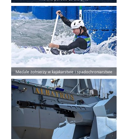
Medale żołnierzy w kajakarstwie i spadochroniarstwie