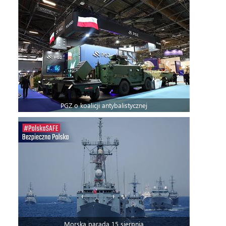
PGZ o koalicji antybalistycznej
Morska parada 15 sierpnia