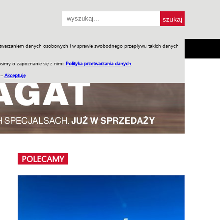
przetwarzaniem danych osobowych i w sprawie swobodnego przepływu takich danych
SH
SKLEP
Jednodniówki
Praca w WIW
simy o zapoznanie się z nimi:
Polityka przetwarzania danych
.
 –
Akceptuję
POLECAMY