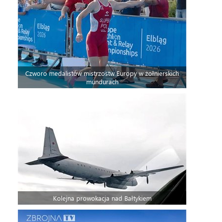
Czworo medalistów mistrzostw Europy w żołnierskich
mundurach
Kolejna prowokacja nad Bałtykiem