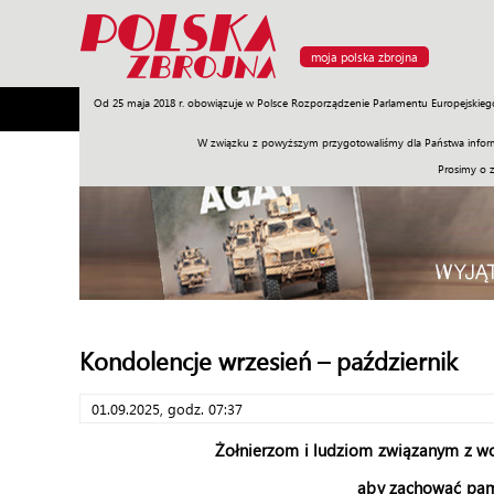
moja polska zbrojna
Od 25 maja 2018 r. obowiązuje w Polsce Rozporządzenie Parlamentu Europejskieg
Armia
Poligon
Sprzęt
Misje
Polityka
Prawo
W związku z powyższym przygotowaliśmy dla Państwa inform
Prosimy o 
Kondolencje wrzesień – październik
01.09.2025, godz. 07:37
Żołnierzom i ludziom związanym z wo
aby zachować pamię