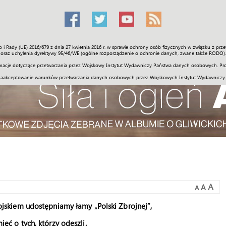
o i Rady (UE) 2016/679 z dnia 27 kwietnia 2016 r. w sprawie ochrony osób fizycznych w związku z 
Świat
Społeczność
Sport
Historia
Galerie
Wideo
ENGLI
oraz uchylenia dyrektywy 95/46/WE (ogólne rozporządzenie o ochronie danych, zwane także RODO).
acje dotyczące przetwarzania przez Wojskowy Instytut Wydawniczy Państwa danych osobowych. Pro
zaakceptowanie warunków przetwarzania danych osobowych przez Wojskowych Instytut Wydawniczy
A
A
A
jskiem udostępniamy łamy „Polski Zbrojnej”,
ć o tych, którzy odeszli.