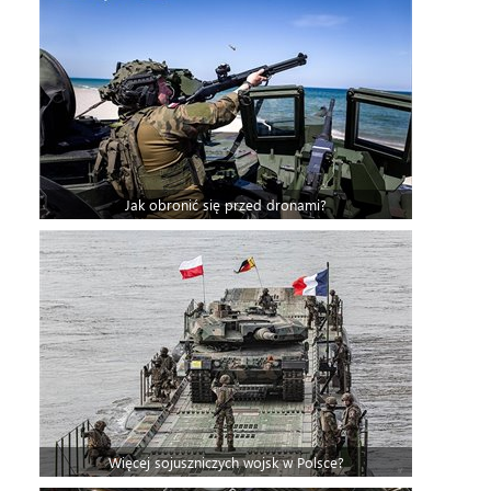
Jak obronić się przed dronami?
Więcej sojuszniczych wojsk w Polsce?