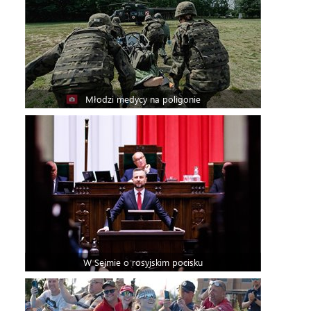
Młodzi medycy na poligonie
W Sejmie o rosyjskim pocisku