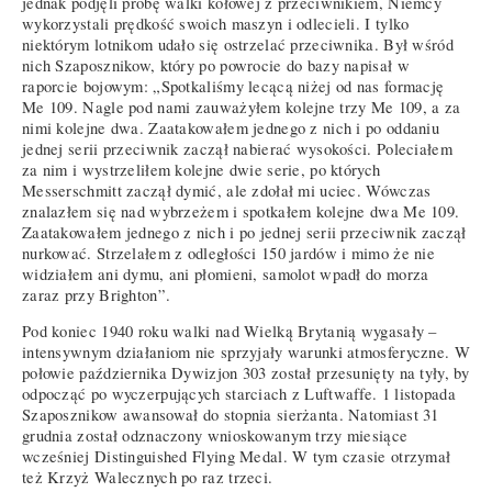
jednak podjęli próbę walki kołowej z przeciwnikiem, Niemcy
wykorzystali prędkość swoich maszyn i odlecieli. I tylko
niektórym lotnikom udało się ostrzelać przeciwnika. Był wśród
nich Szaposznikow, który po powrocie do bazy napisał w
raporcie bojowym: „Spotkaliśmy lecącą niżej od nas formację
Me 109. Nagle pod nami zauważyłem kolejne trzy Me 109, a za
nimi kolejne dwa. Zaatakowałem jednego z nich i po oddaniu
jednej serii przeciwnik zaczął nabierać wysokości. Poleciałem
za nim i wystrzeliłem kolejne dwie serie, po których
Messerschmitt zaczął dymić, ale zdołał mi uciec. Wówczas
znalazłem się nad wybrzeżem i spotkałem kolejne dwa Me 109.
Zaatakowałem jednego z nich i po jednej serii przeciwnik zaczął
nurkować. Strzelałem z odległości 150 jardów i mimo że nie
widziałem ani dymu, ani płomieni, samolot wpadł do morza
zaraz przy Brighton”.
Pod koniec 1940 roku walki nad Wielką Brytanią wygasały –
intensywnym działaniom nie sprzyjały warunki atmosferyczne. W
połowie października Dywizjon 303 został przesunięty na tyły, by
odpocząć po wyczerpujących starciach z Luftwaffe. 1 listopada
Szaposznikow awansował do stopnia sierżanta. Natomiast 31
grudnia został odznaczony wnioskowanym trzy miesiące
wcześniej Distinguished Flying Medal. W tym czasie otrzymał
też Krzyż Walecznych po raz trzeci.