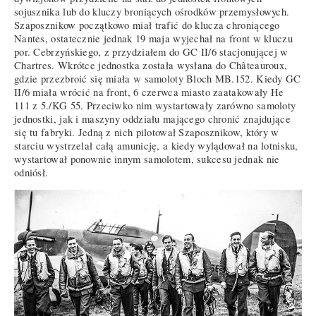
sojusznika lub do kluczy broniących ośrodków przemysłowych.
Szaposznikow początkowo miał trafić do klucza chroniącego
Nantes, ostatecznie jednak 19 maja wyjechał na front w kluczu
por. Cebrzyńskiego, z przydziałem do GC II/6 stacjonującej w
Chartres. Wkrótce jednostka została wysłana do Châteauroux,
gdzie przezbroić się miała w samoloty Bloch MB.152. Kiedy GC
II/6 miała wrócić na front, 6 czerwca miasto zaatakowały He
111 z 5./KG 55. Przeciwko nim wystartowały zarówno samoloty
jednostki, jak i maszyny oddziału mającego chronić znajdujące
się tu fabryki. Jedną z nich pilotował Szaposznikow, który w
starciu wystrzelał całą amunicję, a kiedy wylądował na lotnisku,
wystartował ponownie innym samolotem, sukcesu jednak nie
odniósł.