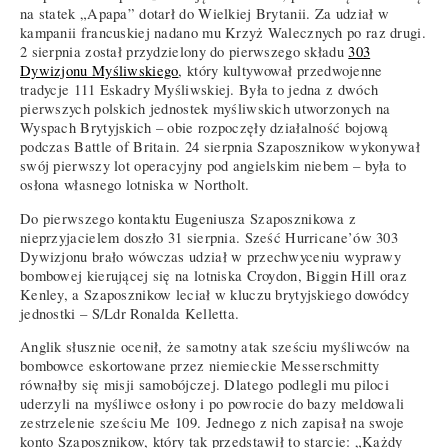
na statek „Apapa” dotarł do Wielkiej Brytanii. Za udział w
kampanii francuskiej nadano mu Krzyż Walecznych po raz drugi.
2 sierpnia został przydzielony do pierwszego składu
303
Dywizjonu Myśliwskiego
, który kultywował przedwojenne
tradycje 111 Eskadry Myśliwskiej. Była to jedna z dwóch
pierwszych polskich jednostek myśliwskich utworzonych na
Wyspach Brytyjskich – obie rozpoczęły działalność bojową
podczas Battle of Britain. 24 sierpnia Szaposznikow wykonywał
swój pierwszy lot operacyjny pod angielskim niebem – była to
osłona własnego lotniska w Northolt.
Do pierwszego kontaktu Eugeniusza Szaposznikowa z
nieprzyjacielem doszło 31 sierpnia. Sześć Hurricane’ów 303
Dywizjonu brało wówczas udział w przechwyceniu wyprawy
bombowej kierującej się na lotniska Croydon, Biggin Hill oraz
Kenley, a Szaposznikow leciał w kluczu brytyjskiego dowódcy
jednostki – S/Ldr Ronalda Kelletta.
Anglik słusznie ocenił, że samotny atak sześciu myśliwców na
bombowce eskortowane przez niemieckie Messerschmitty
równałby się misji samobójczej. Dlatego podlegli mu piloci
uderzyli na myśliwce osłony i po powrocie do bazy meldowali
zestrzelenie sześciu Me 109. Jednego z nich zapisał na swoje
konto Szaposznikow, który tak przedstawił to starcie: „Każdy