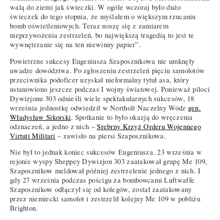
walą do ziemi jak świeczki. W ogóle wczoraj było dużo
świeczek do tego stopnia, że myślałem o większym rzucaniu
bomb oświetleniowych. Teraz noszę się z zamiarem
nieprzywożenia zestrzeleń, bo największą tragedią to jest te
wywnętrzanie się na ten niewinny papier”.
Powietrzne sukcesy Eugeniusza Szaposznikowa nie umknęły
uwadze dowództwa. Po zgłoszeniu zestrzeleń pięciu samolotów
przeciwnika podoficer uzyskał nieformalny tytuł asa, który
ustanowiono jeszcze podczas I wojny światowej. Ponieważ piloci
Dywizjonu 303 odnieśli wiele spektakularnych sukcesów, 18
września jednostkę odwiedził w Northolt Naczelny Wódz
gen.
Władysław Sikorski
. Spotkanie to było okazją do wręczenia
odznaczeń, a jedno z nich –
Srebrny Krzyż Orderu Wojennego
Virtuti Militari
– zawisło na piersi Szaposznikowa.
Nie był to jednak koniec sukcesów Eugeniusza. 23 września w
rejonie wyspy Sheppey Dywizjon 303 zaatakował grupę Me 109,
Szaposznikow meldował później zestrzelenie jednego z nich. I
gdy 27 września podczas pościgu za bombowcami Luftwaffe
Szaposznikow odłączył się od kolegów, został zaatakowany
przez niemiecki samolot i zestrzelił kolejny Me 109 w pobliżu
Brighton.