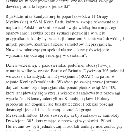
szybkości w podejmowaniu decyzji często ratował swojego
dowódcę oraz kolegów z jednostki”.
8 października kandydaturę tę poparł dowódca 11 Grupy
Myśliwskiej A/V/M Keith Park, który w swojej rekomendacji
napisał: „Polski sierżant pokazał swoją wielką brawurę. Jego
opanowanie i szybka ocena sytuacji pozwoliła w wielu
przypadkach, kiedy był w sekcji numerem 3, uratować dowódcę i
innych pilotów. Zestrzelił sześć samolotów nieprzyjaciela.
Nawet w odnoszącym spektakularne sukcesy dywizjonie
wyróżnia się odwagą i energią w działaniu”.
Dzień wcześniej, 7 października, podoficer stoczył swoją
ostatnią walkę w czasie Battle of Britain. Dywizjon 303 poleciał
wówczas z kanadyjskim 1 Dywizjonem (RCAF) na patrol w
rejonie Kenley-Brooklands. Wkrótce po swojej prawej stronie
dojrzeli samoloty nieprzyjaciela: ponad pięćdziesiąt Me 109,
które znajdowały się wyżej, i wkrótce zaatakowały z przewagi
wysokości. Niemcy uderzyli na Kanadyjczyków i Polacy
próbowali ich dogonić, ale bezskutecznie. Podczas pościgu
dostrzegli jednak inną, lecącą na zachód grupę
Messerschmittów, które zawróciły, żeby zaatakować samoloty
Dywizjonu 303, korzystając z przewagi wysokości. Piloci
Hurricane’ów byli jednak czujni, zdołali uniknąć uderzenia, gdy