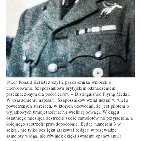
S/Ldr Ronald Kellett złożył 2 października wniosek o
uhonorowanie Szaposznikowa brytyjskim odznaczeniem
przeznaczonym dla podoficerów – Distinguished Flying Medal.
W uzasadnieniu napisał: „Szaposznikow wziął udział w wielu
powietrznych starciach, w których udowodnił, że jest pilotem o
wyjątkowych umiejętnościach i wielkiej odwagi. W ciągu
ostatniego miesiąca zestrzelił sześć samolotów nieprzyjaciela, a
kolejnego zestrzelił prawdopodobnie. Będąc numerem 3 w
sekcji, nie tylko bez lęku atakował będące w przewadze
samoloty wroga, ale również dzięki swojemu opanowaniu i