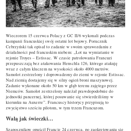
Wieczorem 15 czerwca Polacy z GC II/6 wykonali podczas
kampanii francuskiej swój ostatni lot bojowy. Porucznik
Cebrzyński tak opisał to zadanie w swoim sprawozdaniu z
działalności pod francuskim niebem: „Lot na wymiatanie w
rejonie Troyes – Estissac. W czasie patrolowania Francuzi
przepuszczają bez atakowania Henschla 126, którego atakuję
wraz z całym kluczem na wysokości około 4000 metrów.
Samolot zestrzelony i doprowadzony do ziemi w rejonie Estissac.
Nad ziemią dostajemy się w silny ogień broni maszynowej.
Zadanie wykonane około 50 km w głąb terenu zajętego przez
Niemców. Samolot zestrzelony należał prawdopodobnie do
jednostki pancernej, której posuwanie się stwierdziliśmy w
kierunku na Auxerre”. Francuscy historycy przypisują to
zwycięstwo sześciu pilotom, w tym trzem Francuzom.
Walą jak świeczki…
Szaposznikow opuścił Francję 24 czerwca, po zaokrętowaniu się