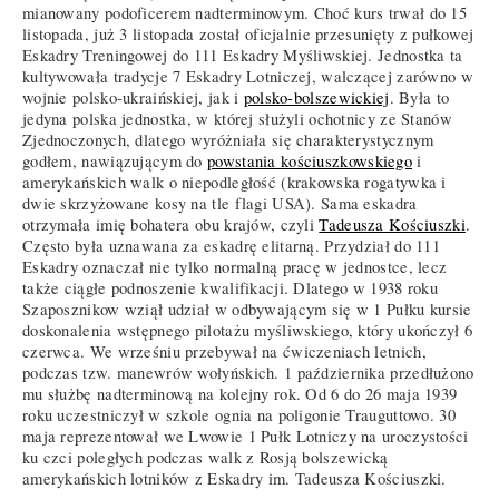
mianowany podoficerem nadterminowym. Choć kurs trwał do 15
listopada, już 3 listopada został oficjalnie przesunięty z pułkowej
Eskadry Treningowej do 111 Eskadry Myśliwskiej. Jednostka ta
kultywowała tradycje 7 Eskadry Lotniczej, walczącej zarówno w
wojnie polsko-ukraińskiej, jak i
polsko-bolszewickiej
. Była to
jedyna polska jednostka, w której służyli ochotnicy ze Stanów
Zjednoczonych, dlatego wyróżniała się charakterystycznym
godłem, nawiązującym do
powstania kościuszkowskiego
i
amerykańskich walk o niepodległość (krakowska rogatywka i
dwie skrzyżowane kosy na tle flagi USA). Sama eskadra
otrzymała imię bohatera obu krajów, czyli
Tadeusza Kościuszki
.
Często była uznawana za eskadrę elitarną. Przydział do 111
Eskadry oznaczał nie tylko normalną pracę w jednostce, lecz
także ciągłe podnoszenie kwalifikacji. Dlatego w 1938 roku
Szaposznikow wziął udział w odbywającym się w 1 Pułku kursie
doskonalenia wstępnego pilotażu myśliwskiego, który ukończył 6
czerwca. We wrześniu przebywał na ćwiczeniach letnich,
podczas tzw. manewrów wołyńskich. 1 października przedłużono
mu służbę nadterminową na kolejny rok. Od 6 do 26 maja 1939
roku uczestniczył w szkole ognia na poligonie Trauguttowo. 30
maja reprezentował we Lwowie 1 Pułk Lotniczy na uroczystości
ku czci poległych podczas walk z Rosją bolszewicką
amerykańskich lotników z Eskadry im. Tadeusza Kościuszki.