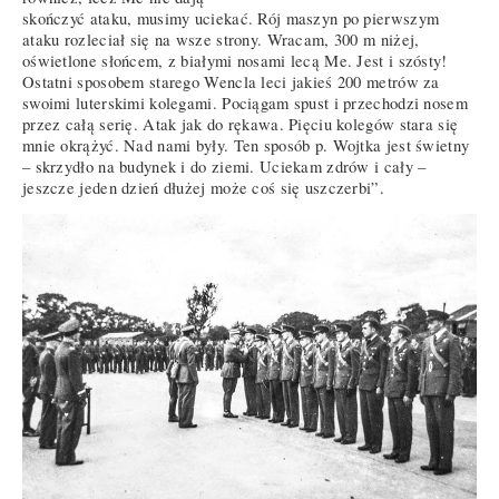
skończyć ataku, musimy uciekać. Rój maszyn po pierwszym
ataku rozleciał się na wsze strony. Wracam, 300 m niżej,
oświetlone słońcem, z białymi nosami lecą Me. Jest i szósty!
Ostatni sposobem starego Wencla leci jakieś 200 metrów za
swoimi luterskimi kolegami. Pociągam spust i przechodzi nosem
przez całą serię. Atak jak do rękawa. Pięciu kolegów stara się
mnie okrążyć. Nad nami były. Ten sposób p. Wojtka jest świetny
– skrzydło na budynek i do ziemi. Uciekam zdrów i cały –
jeszcze jeden dzień dłużej może coś się uszczerbi”.