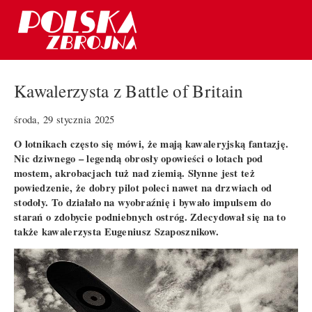
Kawalerzysta z Battle of Britain
środa, 29 stycznia 2025
O lotnikach często się mówi, że mają kawaleryjską fantazję.
Nic dziwnego – legendą obrosły opowieści o lotach pod
mostem, akrobacjach tuż nad ziemią. Słynne jest też
powiedzenie, że dobry pilot poleci nawet na drzwiach od
stodoły. To działało na wyobraźnię i bywało impulsem do
starań o zdobycie podniebnych ostróg. Zdecydował się na to
także kawalerzysta Eugeniusz Szaposznikow.