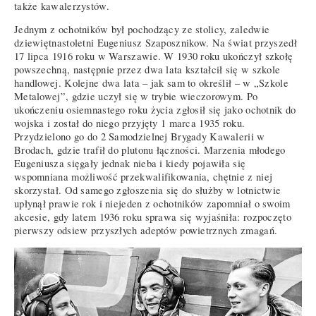
także kawalerzystów.
Jednym z ochotników był pochodzący ze stolicy, zaledwie
dziewiętnastoletni Eugeniusz Szaposznikow. Na świat przyszedł
17 lipca 1916 roku w Warszawie. W 1930 roku ukończył szkołę
powszechną, następnie przez dwa lata kształcił się w szkole
handlowej. Kolejne dwa lata – jak sam to określił – w „Szkole
Metalowej”, gdzie uczył się w trybie wieczorowym. Po
ukończeniu osiemnastego roku życia zgłosił się jako ochotnik do
wojska i został do niego przyjęty 1 marca 1935 roku.
Przydzielono go do 2 Samodzielnej Brygady Kawalerii w
Brodach, gdzie trafił do plutonu łączności. Marzenia młodego
Eugeniusza sięgały jednak nieba i kiedy pojawiła się
wspomniana możliwość przekwalifikowania, chętnie z niej
skorzystał. Od samego zgłoszenia się do służby w lotnictwie
upłynął prawie rok i niejeden z ochotników zapomniał o swoim
akcesie, gdy latem 1936 roku sprawa się wyjaśniła: rozpoczęto
pierwszy odsiew przyszłych adeptów powietrznych zmagań.