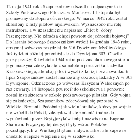
12 maja 1941 roku Szaposznikow odszedł na odpoczynek do
Szkoły Podstawowego Pilotażu w Montrose. 1 listopada był
promowany do stopnia oficerskiego. W marcu 1942 roku został
skreślony z listy pilotów myśliwskich. Wyznaczono mu rolę
instruktora, a w uzasadnieniu napisano: „Pilot b. dobry.
Przemęczony. Nie zdradza chęci powrotu do jednostki bojowej”.
Do latania bojowego Szaposznikow wrócił 14 grudnia 1943 roku,
otrzymał wówczas przydział do 316 Dywizjonu Myśliwskiego.
Już tydzień później przeniósł się do Dywizjonu 303. Chwile
grozy przeżył 8 kwietnia 1944 roku: podczas alarmowego startu
jego maszyna zderzyła się z samolotem porucznika Ludwika
Kraszewskiego, ale obaj piloci wyszli z kolizji bez szwanku. 6
lipca Szaposznikow został mianowany dowódcą Eskadry A w 303
Dywizjonie. Odznaczono go wówczas Krzyżem Walecznych po
raz czwarty. 14 listopada powrócił do szkolnictwa i ponownie
został instruktorem w szkole podstawowego pilotażu. Gdy wojna
się zakończyła, Szaposznikow zdecydował się pozostać w
Wielkiej Brytanii. Podobnie jak wielu lotników, którzy po wojnie
nie wrócili do Polski, zdecydował się zmienić trudne do
wymówienia przez Brytyjczyków imię i nazwisko na Eugene
Sharman. Przyczyny tej decyzji były wśród Polaków
pozostających w Wielkiej Brytanii indywidualne, ale zapewne
chodziło o lepsze wtopienie się w środowisko.