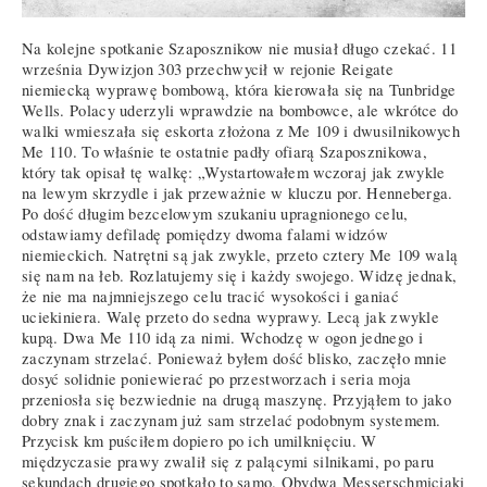
Na kolejne spotkanie Szaposznikow nie musiał długo czekać. 11
września Dywizjon 303 przechwycił w rejonie Reigate
niemiecką wyprawę bombową, która kierowała się na Tunbridge
Wells. Polacy uderzyli wprawdzie na bombowce, ale wkrótce do
walki wmieszała się eskorta złożona z Me 109 i dwusilnikowych
Me 110. To właśnie te ostatnie padły ofiarą Szaposznikowa,
który tak opisał tę walkę: „Wystartowałem wczoraj jak zwykle
na lewym skrzydle i jak przeważnie w kluczu por. Henneberga.
Po dość długim bezcelowym szukaniu upragnionego celu,
odstawiamy defiladę pomiędzy dwoma falami widzów
niemieckich. Natrętni są jak zwykle, przeto cztery Me 109 walą
się nam na łeb. Rozlatujemy się i każdy swojego. Widzę jednak,
że nie ma najmniejszego celu tracić wysokości i ganiać
uciekiniera. Walę przeto do sedna wyprawy. Lecą jak zwykle
kupą. Dwa Me 110 idą za nimi. Wchodzę w ogon jednego i
zaczynam strzelać. Ponieważ byłem dość blisko, zaczęło mnie
dosyć solidnie poniewierać po przestworzach i seria moja
przeniosła się bezwiednie na drugą maszynę. Przyjąłem to jako
dobry znak i zaczynam już sam strzelać podobnym systemem.
Przycisk km puściłem dopiero po ich umilknięciu. W
międzyczasie prawy zwalił się z palącymi silnikami, po paru
sekundach drugiego spotkało to samo. Obydwa Messerschmiciaki