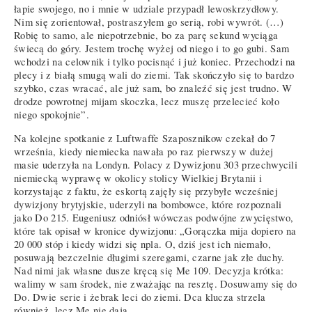
łapie swojego, no i mnie w udziale przypadł lewoskrzydłowy.
Nim się zorientował, postraszyłem go serią, robi wywrót. (…)
Robię to samo, ale niepotrzebnie, bo za parę sekund wyciąga
świecą do góry. Jestem trochę wyżej od niego i to go gubi. Sam
wchodzi na celownik i tylko pocisnąć i już koniec. Przechodzi na
plecy i z białą smugą wali do ziemi. Tak skończyło się to bardzo
szybko, czas wracać, ale już sam, bo znaleźć się jest trudno. W
drodze powrotnej mijam skoczka, lecz muszę przelecieć koło
niego spokojnie”.
Na kolejne spotkanie z Luftwaffe Szaposznikow czekał do 7
września, kiedy niemiecka nawała po raz pierwszy w dużej
masie uderzyła na Londyn. Polacy z Dywizjonu 303 przechwycili
niemiecką wyprawę w okolicy stolicy Wielkiej Brytanii i
korzystając z faktu, że eskortą zajęły się przybyłe wcześniej
dywizjony brytyjskie, uderzyli na bombowce, które rozpoznali
jako Do 215. Eugeniusz odniósł wówczas podwójne zwycięstwo,
które tak opisał w kronice dywizjonu: „Gorączka mija dopiero na
20 000 stóp i kiedy widzi się npla. O, dziś jest ich niemało,
posuwają bezczelnie długimi szeregami, czarne jak złe duchy.
Nad nimi jak własne dusze kręcą się Me 109. Decyzja krótka:
walimy w sam środek, nie zważając na resztę. Dosuwamy się do
Do. Dwie serie i żebrak leci do ziemi. Dca klucza strzela
również, lecz Me nie dają