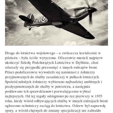
Droga do lotnictwa wojskowego – a zwłaszcza kształcenie w
pilotażu – była ściśle wytyczona. Oficerowie musieli najpierw
ukończyć Szkołę Podchorążych Lotnictwa w Dęblinie, choć
zdarzały się przypadki przesunięć z innych rodzajów broni.
Piloci-podoficerowie wywodzili się natomiast z żołnierzy
przyjmowanych do służby zasadniczej w pułkach lotniczych.
Spośród młodych żołnierzy wybierano najbardziej ambitnych i
predysponowanych do służby w powietrzu, a następnie
poddawano ich sprawdzianowi pozwalającemu wybrać
najlepszych. Od tej reguły odstąpiono po raz pierwszy w 1935
roku, kiedy wśród odbywających służbę w innych rodzajach broni
ogłoszono ochotniczy zaciąg do lotnictwa. Odzew był naprawdę
spory, a wśród chętnych do zmiany specjalizacji nie zabrakło