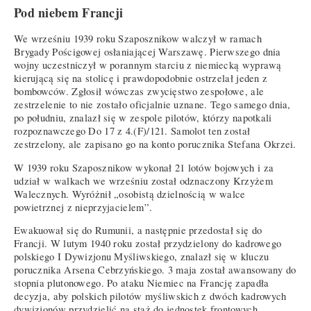
Pod niebem Francji
We wrześniu 1939 roku Szaposznikow walczył w ramach
Brygady Pościgowej osłaniającej Warszawę. Pierwszego dnia
wojny uczestniczył w porannym starciu z niemiecką wyprawą
kierującą się na stolicę i prawdopodobnie ostrzelał jeden z
bombowców. Zgłosił wówczas zwycięstwo zespołowe, ale
zestrzelenie to nie zostało oficjalnie uznane. Tego samego dnia,
po południu, znalazł się w zespole pilotów, którzy napotkali
rozpoznawczego Do 17 z 4.(F)/121. Samolot ten został
zestrzelony, ale zapisano go na konto porucznika Stefana Okrzei.
W 1939 roku Szaposznikow wykonał 21 lotów bojowych i za
udział w walkach we wrześniu został odznaczony Krzyżem
Walecznych. Wyróżnił „osobistą dzielnością w walce
powietrznej z nieprzyjacielem”.
Ewakuował się do Rumunii, a następnie przedostał się do
Francji. W lutym 1940 roku został przydzielony do kadrowego
polskiego I Dywizjonu Myśliwskiego, znalazł się w kluczu
porucznika Arsena Cebrzyńskiego. 3 maja został awansowany do
stopnia plutonowego. Po ataku Niemiec na Francję zapadła
decyzja, aby polskich pilotów myśliwskich z dwóch kadrowych
dywizjonów przydzielić na staż do jednostek frontowych