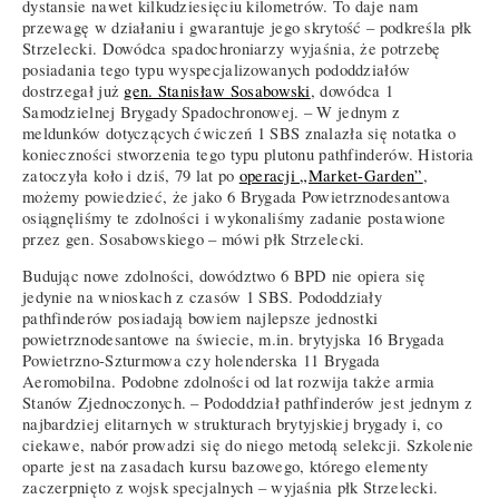
dystansie nawet kilkudziesięciu kilometrów. To daje nam
przewagę w działaniu i gwarantuje jego skrytość – podkreśla płk
Strzelecki. Dowódca spadochroniarzy wyjaśnia, że potrzebę
posiadania tego typu wyspecjalizowanych pododdziałów
dostrzegał już
gen. Stanisław Sosabowski
, dowódca 1
Samodzielnej Brygady Spadochronowej. – W jednym z
meldunków dotyczących ćwiczeń 1 SBS znalazła się notatka o
konieczności stworzenia tego typu plutonu pathfinderów. Historia
zatoczyła koło i dziś, 79 lat po
operacji „Market-Garden”
,
możemy powiedzieć, że jako 6 Brygada Powietrznodesantowa
osiągnęliśmy te zdolności i wykonaliśmy zadanie postawione
przez gen. Sosabowskiego – mówi płk Strzelecki.
Budując nowe zdolności, dowództwo 6 BPD nie opiera się
jedynie na wnioskach z czasów 1 SBS. Pododdziały
pathfinderów posiadają bowiem najlepsze jednostki
powietrznodesantowe na świecie, m.in. brytyjska 16 Brygada
Powietrzno-Szturmowa czy holenderska 11 Brygada
Aeromobilna. Podobne zdolności od lat rozwija także armia
Stanów Zjednoczonych. – Pododdział pathfinderów jest jednym z
najbardziej elitarnych w strukturach brytyjskiej brygady i, co
ciekawe, nabór prowadzi się do niego metodą selekcji. Szkolenie
oparte jest na zasadach kursu bazowego, którego elementy
zaczerpnięto z wojsk specjalnych – wyjaśnia płk Strzelecki.