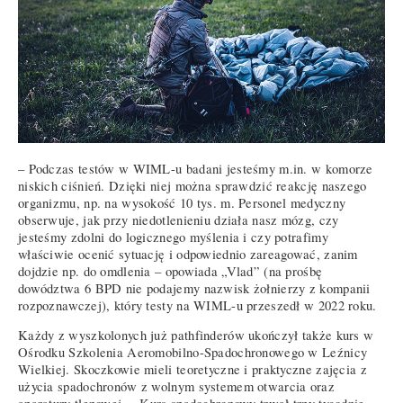
– Podczas testów w WIML-u badani jesteśmy m.in. w komorze
niskich ciśnień. Dzięki niej można sprawdzić reakcję naszego
organizmu, np. na wysokość 10 tys. m. Personel medyczny
obserwuje, jak przy niedotlenieniu działa nasz mózg, czy
jesteśmy zdolni do logicznego myślenia i czy potrafimy
właściwie ocenić sytuację i odpowiednio zareagować, zanim
dojdzie np. do omdlenia – opowiada „Vlad” (na prośbę
dowództwa 6 BPD nie podajemy nazwisk żołnierzy z kompanii
rozpoznawczej), który testy na WIML-u przeszedł w 2022 roku.
Każdy z wyszkolonych już pathfinderów ukończył także kurs w
Ośrodku Szkolenia Aeromobilno-Spadochronowego w Leźnicy
Wielkiej. Skoczkowie mieli teoretyczne i praktyczne zajęcia z
użycia spadochronów z wolnym systemem otwarcia oraz