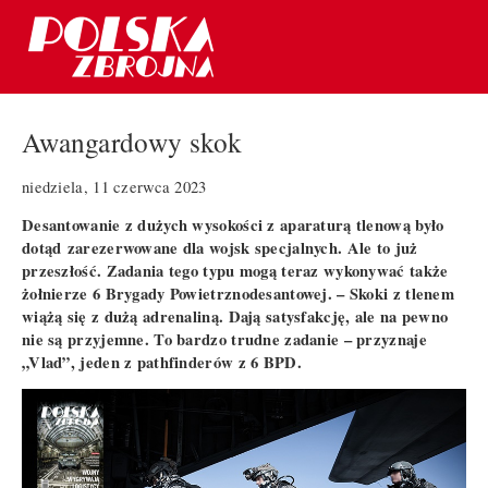
Awangardowy skok
niedziela, 11 czerwca 2023
Desantowanie z dużych wysokości z aparaturą tlenową było
dotąd zarezerwowane dla wojsk specjalnych. Ale to już
przeszłość. Zadania tego typu mogą teraz wykonywać także
żołnierze 6 Brygady Powietrznodesantowej. – Skoki z tlenem
wiążą się z dużą adrenaliną. Dają satysfakcję, ale na pewno
nie są przyjemne. To bardzo trudne zadanie – przyznaje
„Vlad”, jeden z pathfinderów z 6 BPD.