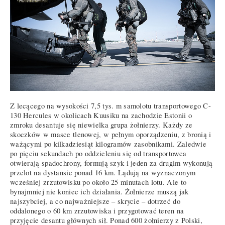
Z lecącego na wysokości 7,5 tys. m samolotu transportowego C-
130 Hercules w okolicach Kuusiku na zachodzie Estonii o
zmroku desantuje się niewielka grupa żołnierzy. Każdy ze
skoczków w masce tlenowej, w pełnym oporządzeniu, z bronią i
ważącymi po kilkadziesiąt kilogramów zasobnikami. Zaledwie
po pięciu sekundach po oddzieleniu się od transportowca
otwierają spadochrony, formują szyk i jeden za drugim wykonują
przelot na dystansie ponad 16 km. Lądują na wyznaczonym
wcześniej zrzutowisku po około 25 minutach lotu. Ale to
bynajmniej nie koniec ich działania. Żołnierze muszą jak
najszybciej, a co najważniejsze – skrycie – dotrzeć do
oddalonego o 60 km zrzutowiska i przygotować teren na
przyjęcie desantu głównych sił. Ponad 600 żołnierzy z Polski,