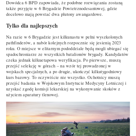
Dowódca 6 BPD zapowiada, że podobne rozwiązania zostaną
także przyjęte w 6 Brygadzie Powietrznodesantowej, gdzie
docelowo mają powstać dwa plutony awangardowe.
Tylko dla najlepszych
Na razie w 6 Brygadzie jest kilkunastu w pełni wyszkolonych
pathfinderów, a nabór kolejnych rozpocznie się jesienią 2023
roku. O miejsce w elitarnym pododdziale będą mogli ubiegać się
spadochroniarze ze wszystkich batalionów brygady. Kandydatów
czeka jednak kilkuetapowa weryfikacja. Po pierwsze, muszą
przejść selekcję w górach – na wzór tej prowadzonej w
wojskach specjalnych, a po drugie, ukończyć kilkutygodniowy
kurs bazowy. To oczywiście nie wszystko. Ochotnicy muszą
przejść badania w Wojskowym Instytucie Medycyny Lotniczej i
uzyskać zgodę komisji lekarskiej na wykonywanie skoków z
użyciem aparatury tlenowej.