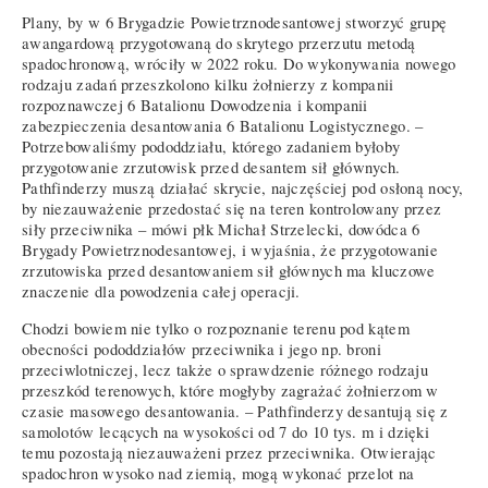
Plany, by w 6 Brygadzie Powietrznodesantowej stworzyć grupę
awangardową przygotowaną do skrytego przerzutu metodą
spadochronową, wróciły w 2022 roku. Do wykonywania nowego
rodzaju zadań przeszkolono kilku żołnierzy z kompanii
rozpoznawczej 6 Batalionu Dowodzenia i kompanii
zabezpieczenia desantowania 6 Batalionu Logistycznego. –
Potrzebowaliśmy pododdziału, którego zadaniem byłoby
przygotowanie zrzutowisk przed desantem sił głównych.
Pathfinderzy muszą działać skrycie, najczęściej pod osłoną nocy,
by niezauważenie przedostać się na teren kontrolowany przez
siły przeciwnika – mówi płk Michał Strzelecki, dowódca 6
Brygady Powietrznodesantowej, i wyjaśnia, że przygotowanie
zrzutowiska przed desantowaniem sił głównych ma kluczowe
znaczenie dla powodzenia całej operacji.
Chodzi bowiem nie tylko o rozpoznanie terenu pod kątem
obecności pododdziałów przeciwnika i jego np. broni
przeciwlotniczej, lecz także o sprawdzenie różnego rodzaju
przeszkód terenowych, które mogłyby zagrażać żołnierzom w
czasie masowego desantowania. – Pathfinderzy desantują się z
samolotów lecących na wysokości od 7 do 10 tys. m i dzięki
temu pozostają niezauważeni przez przeciwnika. Otwierając
spadochron wysoko nad ziemią, mogą wykonać przelot na