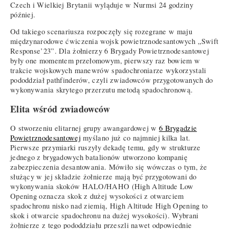
Czech i Wielkiej Brytanii wyląduje w Nurmsi 24 godziny
później.
Od takiego scenariusza rozpoczęły się rozegrane w maju
międzynarodowe ćwiczenia wojsk powietrznodesantowych „Swift
Response’23”. Dla żołnierzy 6 Brygady Powietrznodesantowej
były one momentem przełomowym, pierwszy raz bowiem w
trakcie wojskowych manewrów spadochroniarze wykorzystali
pododdział pathfinderów, czyli zwiadowców przygotowanych do
wykonywania skrytego przerzutu metodą spadochronową.
Elita wśród zwiadowców
O stworzeniu elitarnej grupy awangardowej w
6 Brygadzie
Powietrznodesantowej
myślano już co najmniej kilka lat.
Pierwsze przymiarki ruszyły dekadę temu, gdy w strukturze
jednego z brygadowych batalionów utworzono kompanię
zabezpieczenia desantowania. Mówiło się wówczas o tym, że
służący w jej składzie żołnierze mają być przygotowani do
wykonywania skoków HALO/HAHO (High Altitude Low
Opening oznacza skok z dużej wysokości z otwarciem
spadochronu nisko nad ziemią, High Altitude High Opening to
skok i otwarcie spadochronu na dużej wysokości). Wybrani
żołnierze z tego pododdziału przeszli nawet odpowiednie