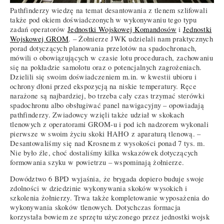
Pathfinderzy wiedzę na temat desantowania z tlenem szlifowali
także pod okiem doświadczonych w wykonywaniu tego typu
zadań operatorów
Jednostki Wojskowej Komandosów
i
Jednostki
Wojskowej GROM
. – Żołnierze JWK udzielali nam praktycznych
porad dotyczących planowania przelotów na spadochronach,
mówili o obowiązujących w czasie lotu procedurach, zachowaniu
się na pokładzie samolotu oraz o potencjalnych zagrożeniach.
Dzielili się swoim doświadczeniem m.in. w kwestii ubioru i
ochrony dłoni przed ekspozycją na niskie temperatury. Ręce
narażone są najbardziej, bo trzeba cały czas trzymać sterówki
spadochronu albo obsługiwać panel nawigacyjny – opowiadają
pathfinderzy. Zwiadowcy wzięli także udział w skokach
tlenowych z operatorami GROM-u i pod ich nadzorem wykonali
pierwsze w swoim życiu skoki HAHO z aparaturą tlenową. –
Desantowaliśmy się nad Krosnem z wysokości ponad 7 tys. m.
Nie było źle, choć dostaliśmy kilka wskazówek dotyczących
formowania szyku w powietrzu – wspominają żołnierze.
Dowództwo 6 BPD wyjaśnia, że brygada dopiero buduje swoje
zdolności w dziedzinie wykonywania skoków wysokich i
szkolenia żołnierzy. Trwa także kompletowanie wyposażenia do
wykonywania skoków tlenowych. Dotychczas formacja
korzystała bowiem ze sprzętu użyczonego przez jednostki wojsk