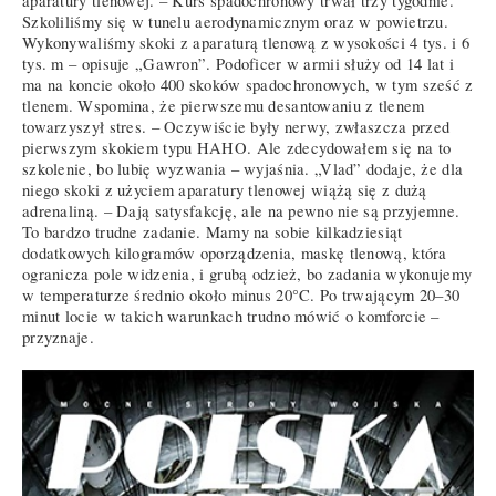
aparatury tlenowej. – Kurs spadochronowy trwał trzy tygodnie.
Szkoliliśmy się w tunelu aerodynamicznym oraz w powietrzu.
Wykonywaliśmy skoki z aparaturą tlenową z wysokości 4 tys. i 6
tys. m – opisuje „Gawron”. Podoficer w armii służy od 14 lat i
ma na koncie około 400 skoków spadochronowych, w tym sześć z
tlenem. Wspomina, że pierwszemu desantowaniu z tlenem
towarzyszył stres. – Oczywiście były nerwy, zwłaszcza przed
pierwszym skokiem typu HAHO. Ale zdecydowałem się na to
szkolenie, bo lubię wyzwania – wyjaśnia. „Vlad” dodaje, że dla
niego skoki z użyciem aparatury tlenowej wiążą się z dużą
adrenaliną. – Dają satysfakcję, ale na pewno nie są przyjemne.
To bardzo trudne zadanie. Mamy na sobie kilkadziesiąt
dodatkowych kilogramów oporządzenia, maskę tlenową, która
ogranicza pole widzenia, i grubą odzież, bo zadania wykonujemy
w temperaturze średnio około minus 20°C. Po trwającym 20–30
minut locie w takich warunkach trudno mówić o komforcie –
przyznaje.