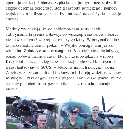
operację czeka już biorca. Szpitale, tak jak tym razem, dzieli
często ogromna odległość. Bez transportu lotniczego i pomocy
wojska nie mielibyśmy szans, by uratować czyjeś życie – dodaje
chirurg.
Medycy wyjaśniają, że od zaklemowania aorty, czyli
zatrzymania krążenia u dawcy, do wszczepienia serca u biorcy
nie może upłynąć więcej niż cztery godziny. W przypadku płuc
to maksymalnie osiem godzin. – Wojsko pomaga nam już od
wielu lat. Żołnierze są niezastąpieni. Bez nich nie odbyłaby się
ponad połowa transplantacji, które przeprowadzamy – mówi
Krzysztof Tkocz, pielęgniarz anestezjologiczny i koordynator
transplantacyjny w SCCS. – Możemy na nich polegać jak na
Zawiszy. Są wyśmienitymi fachowcami. Latają w dzień, w nocy,
w święta... Nawet gdy jest zła pogoda. Jak wojsko powie, że nie
da rady polecieć, to na pewno nikomu się nie uda – dodaje
medyk.