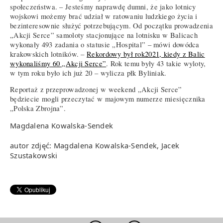
społeczeństwa. – Jesteśmy naprawdę dumni, że jako lotnicy
wojskowi możemy brać udział w ratowaniu ludzkiego życia i
bezinteresownie służyć potrzebującym. Od początku prowadzenia
„Akcji Serce” samoloty stacjonujące na lotnisku w Balicach
wykonały 493 zadania o statusie „Hospital” – mówi dowódca
krakowskich lotników. –
Rekordowy był rok2021, kiedy z Balic
wykonaliśmy 60 „Akcji Serce”
. Rok temu były 43 takie wyloty,
w tym roku było ich już 20 – wylicza płk Byliniak.
Reportaż z przeprowadzonej w weekend „Akcji Serce”
będziecie mogli przeczytać w majowym numerze miesięcznika
„Polska Zbrojna”.
Magdalena Kowalska-Sendek
autor zdjęć: Magdalena Kowalska-Sendek, Jacek
Szustakowski