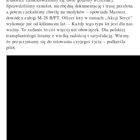
Sprawdziliśmy samolot, niezbędną dokumentację i trasę przelotu,
a potem czekaliśmy chwilę na medyków – opowiada Mariusz,
dowódca załogi M-28 B/PT. Oficer loty w ramach „Akcji Serce”
wykonuje już od kilkunastu lat. – Każdy tego typu lot jest dla nas
ważny. To zadanie to coś więcej niż obowiązek. Dla polskiej
transplantologii latamy z wielką radością i satysfakcją. Wiemy,
że przyczyniamy się do ratowania czyjegoś życia – podkreśla
pilot.