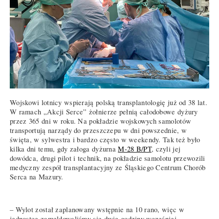
Wojskowi lotnicy wspierają polską transplantologię już od 38 lat.
W ramach „Akcji Serce” żołnierze pełnią całodobowe dyżury
przez 365 dni w roku. Na pokładzie wojskowych samolotów
transportują narządy do przeszczepu w dni powszednie, w
święta, w sylwestra i bardzo często w weekendy. Tak też było
kilka dni temu, gdy załoga dyżurna
M-28 B/PT
, czyli jej
dowódca, drugi pilot i technik, na pokładzie samolotu przewozili
medyczny zespół transplantacyjny ze Śląskiego Centrum Chorób
Serca na Mazury.
– Wylot został zaplanowany wstępnie na 10 rano, więc w
jednostce zameldowaliśmy się dwie godziny wcześniej.