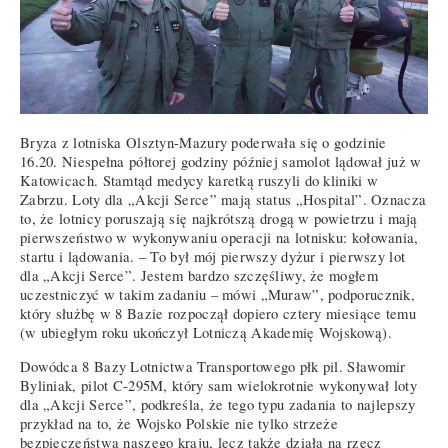
Bryza z lotniska Olsztyn-Mazury poderwała się o godzinie
16.20. Niespełna półtorej godziny później samolot lądował już w
Katowicach. Stamtąd medycy karetką ruszyli do kliniki w
Zabrzu. Loty dla „Akcji Serce” mają status „Hospital”. Oznacza
to, że lotnicy poruszają się najkrótszą drogą w powietrzu i mają
pierwszeństwo w wykonywaniu operacji na lotnisku: kołowania,
startu i lądowania. – To był mój pierwszy dyżur i pierwszy lot
dla „Akcji Serce”. Jestem bardzo szczęśliwy, że mogłem
uczestniczyć w takim zadaniu – mówi „Muraw”, podporucznik,
który służbę w 8 Bazie rozpoczął dopiero cztery miesiące temu
(w ubiegłym roku ukończył Lotniczą Akademię Wojskową).
Dowódca 8 Bazy Lotnictwa Transportowego płk pil. Sławomir
Byliniak, pilot C-295M, który sam wielokrotnie wykonywał loty
dla „Akcji Serce”, podkreśla, że tego typu zadania to najlepszy
przykład na to, że Wojsko Polskie nie tylko strzeże
bezpieczeństwa naszego kraju, lecz także działa na rzecz