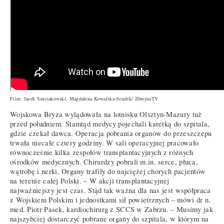
Film: Jacek Szustakowski, Magdalena Kowalska-Sendek/ ZbrojnaTV
Wojskowa Bryza wylądowała na lotnisku Olsztyn-Mazury tuż
przed południem. Stamtąd medycy pojechali karetką do szpitala,
gdzie czekał dawca. Operacja pobrania organów do przeszczepu
trwała niecałe cztery godziny. W sali operacyjnej pracowało
równocześnie kilka zespołów transplantacyjnych z różnych
ośrodków medycznych. Chirurdzy pobrali m.in. serce, płuca,
wątrobę i nerki. Organy trafiły do najciężej chorych pacjentów
na terenie całej Polski. – W akcji transplantacyjnej
najważniejszy jest czas. Stąd tak ważna dla nas jest współpraca
z Wojskiem Polskim i jednostkami sił powietrznych – mówi dr n.
med. Piotr Pasek, kardiochirurg z SCCS w Zabrzu. – Musimy jak
najszybciej dostarczyć pobrane organy do szpitala, w którym na