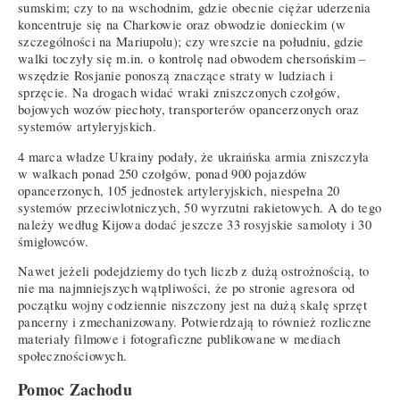
sumskim; czy to na wschodnim, gdzie obecnie ciężar uderzenia
koncentruje się na Charkowie oraz obwodzie donieckim (w
szczególności na Mariupolu); czy wreszcie na południu, gdzie
walki toczyły się m.in. o kontrolę nad obwodem chersońskim –
wszędzie Rosjanie ponoszą znaczące straty w ludziach i
sprzęcie. Na drogach widać wraki zniszczonych czołgów,
bojowych wozów piechoty, transporterów opancerzonych oraz
systemów artyleryjskich.
4 marca władze Ukrainy podały, że ukraińska armia zniszczyła
w walkach ponad 250 czołgów, ponad 900 pojazdów
opancerzonych, 105 jednostek artyleryjskich, niespełna 20
systemów przeciwlotniczych, 50 wyrzutni rakietowych. A do tego
należy według Kijowa dodać jeszcze 33 rosyjskie samoloty i 30
śmigłowców.
Nawet jeżeli podejdziemy do tych liczb z dużą ostrożnością, to
nie ma najmniejszych wątpliwości, że po stronie agresora od
początku wojny codziennie niszczony jest na dużą skalę sprzęt
pancerny i zmechanizowany. Potwierdzają to również rozliczne
materiały filmowe i fotograficzne publikowane w mediach
społecznościowych.
Pomoc Zachodu