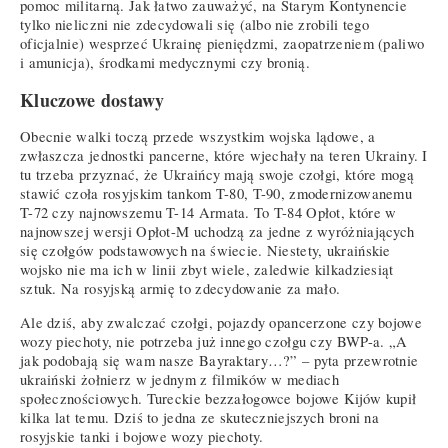
pomoc militarną. Jak łatwo zauważyć, na Starym Kontynencie
tylko nieliczni nie zdecydowali się (albo nie zrobili tego
oficjalnie) wesprzeć Ukrainę pieniędzmi, zaopatrzeniem (paliwo
i amunicja), środkami medycznymi czy bronią.
Kluczowe dostawy
Obecnie walki toczą przede wszystkim wojska lądowe, a
zwłaszcza jednostki pancerne, które wjechały na teren Ukrainy. I
tu trzeba przyznać, że Ukraińcy mają swoje czołgi, które mogą
stawić czoła rosyjskim tankom T-80, T-90, zmodernizowanemu
T-72 czy najnowszemu T-14 Armata. To T-84 Opłot, które w
najnowszej wersji Opłot-M uchodzą za jedne z wyróżniających
się czołgów podstawowych na świecie. Niestety, ukraińskie
wojsko nie ma ich w linii zbyt wiele, zaledwie kilkadziesiąt
sztuk. Na rosyjską armię to zdecydowanie za mało.
Ale dziś, aby zwalczać czołgi, pojazdy opancerzone czy bojowe
wozy piechoty, nie potrzeba już innego czołgu czy BWP-a. „A
jak podobają się wam nasze Bayraktary…?” – pyta przewrotnie
ukraiński żołnierz w jednym z filmików w mediach
społecznościowych. Tureckie bezzałogowce bojowe Kijów kupił
kilka lat temu. Dziś to jedna ze skuteczniejszych broni na
rosyjskie tanki i bojowe wozy piechoty.