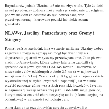
Bayraktarów jednak Ukraina też nie ma zbyt wiele. Tyle że dziś
nawet pojedynczy żołnierz może walczyć skutecznie z czołgiem,
pod warunkiem że dostanie do ręki nowoczesną broń
przeciwpancerną – kierowane pociski lub niekierowane
granatniki.
NLAW-y, Javeliny, Panzerfausty oraz Gromy i
Stingery
Pomysł państw zachodnich na wsparcie militarne Ukrainy wobec
zagrożenia rosyjską agresją nie mógł być więc inny niż
doposażenie jej armii w systemy przeciwpancerne. Jako pierwsi
zrobili to Amerykanie, którzy cztery lata temu zgodzili się
sprzedać do Kijowa system FGM-148 Javelin. Umożliwia on
niszczenie celów oddalonych o około 2,5 km (a w najnowszej
wersji nawet o 5 km). Ważąca około 8 kg głowica bojowa rakiety
wystrzeliwanej w trybie „wystrzel i zapomnij” jest w stanie
przebić pancerze górne wszystkich rosyjskich czołgów. Javeliny
w najnowszej wersji oznaczonej jako FGM-148F mają głowice,
którym można zmienić charakterystykę ataku (z kumulacyjnej na
odłamkową) w zależności od rodzaju celu.
Amerykanie tuż przed rosyjską agresją zdecydowali o