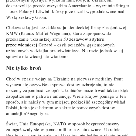
dostarczyli je przede wszystkim Amerykanie – wyrzutnie Stinger
– oraz Polacy i Litwini, którzy przekazali wyprodukowane nad
Wisłą zestawy Grom.
Ciekawostką jest też deklaracja niemieckiej firmy zbrojeniowej
KMW (Krauss-Maffei Wegmann), która zaproponowała
przekazanie ukraińskiej armii 50
zestawów artylerii
przeciwlotniczej Gepard
– czyli pojazdów gąsienicowych
uzbrojonych w działka przeciwlotnicze. Na razie jednak w tej
sprawie nic więcej nie wiadomo.
Nie tylko broń
Choć w czasie wojny na Ukrainie na pierwszy medialny front
wysuwa się oczywiście sprawa dostaw uzbrojenia, to nie
możemy zapominać, że opór Ukraińców może trwać także dzięki
zaopatrzeniu w paliwa i amunicję. Wiele krajów pomaga w ten
sposób, ale należy w tym miejscu podkreślić szczególny wkład
Polski, która jest liderem w zakresie pomocowych dostaw
amunicji różnego typu.
Świat, Unia Europejska, NATO w sposób bezprecedensowy
zaangażowały się w pomoc militarną zaatakowanej Ukrainie.
Bez tego wsparcia waleczni Ukraińcy nie byliby w stanie bronić