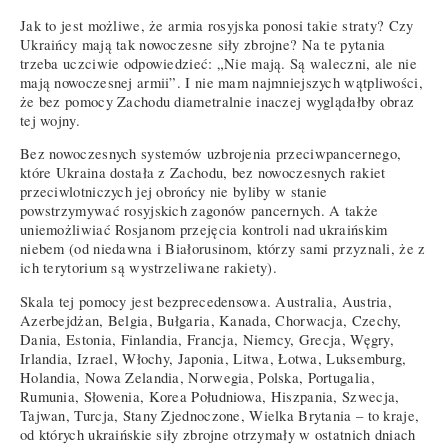
Jak to jest możliwe, że armia rosyjska ponosi takie straty? Czy
Ukraińcy mają tak nowoczesne siły zbrojne? Na te pytania
trzeba uczciwie odpowiedzieć: „Nie mają. Są waleczni, ale nie
mają nowoczesnej armii”. I nie mam najmniejszych wątpliwości,
że bez pomocy Zachodu diametralnie inaczej wyglądałby obraz
tej wojny.
Bez nowoczesnych systemów uzbrojenia przeciwpancernego,
które Ukraina dostała z Zachodu, bez nowoczesnych rakiet
przeciwlotniczych jej obrońcy nie byliby w stanie
powstrzymywać rosyjskich zagonów pancernych. A także
uniemożliwiać Rosjanom przejęcia kontroli nad ukraińskim
niebem (od niedawna i Białorusinom, którzy sami przyznali, że z
ich terytorium są wystrzeliwane rakiety).
Skala tej pomocy jest bezprecedensowa. Australia, Austria,
Azerbejdżan, Belgia, Bułgaria, Kanada, Chorwacja, Czechy,
Dania, Estonia, Finlandia, Francja, Niemcy, Grecja, Węgry,
Irlandia, Izrael, Włochy, Japonia, Litwa, Łotwa, Luksemburg,
Holandia, Nowa Zelandia, Norwegia, Polska, Portugalia,
Rumunia, Słowenia, Korea Południowa, Hiszpania, Szwecja,
Tajwan, Turcja, Stany Zjednoczone, Wielka Brytania – to kraje,
od których ukraińskie siły zbrojne otrzymały w ostatnich dniach