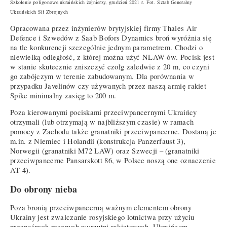
Szkolenie poligonowe ukraińskich żołnierzy, grudzień 2021 r. Fot. Sztab Generalny
Ukraińskich Sił Zbrojnych
Opracowana przez inżynierów brytyjskiej firmy Thales Air
Defence i Szwedów z Saab Bofors Dynamics broń wyróżnia się
na tle konkurencji szczególnie jednym parametrem. Chodzi o
niewielką odległość, z której można użyć NLAW-ów. Pocisk jest
w stanie skutecznie zniszczyć czołg zaledwie z 20 m, co czyni
go zabójczym w terenie zabudowanym. Dla porównania w
przypadku Javelinów czy używanych przez naszą armię rakiet
Spike minimalny zasięg to 200 m.
Poza kierowanymi pociskami przeciwpancernymi Ukraińcy
otrzymali (lub otrzymają w najbliższym czasie) w ramach
pomocy z Zachodu także granatniki przeciwpancerne. Dostaną je
m.in. z Niemiec i Holandii (konstrukcja Panzerfaust 3),
Norwegii (granatniki M72 LAW) oraz Szwecji – (granatniki
przeciwpancerne Pansarskott 86, w Polsce noszą one oznaczenie
AT-4).
Do obrony nieba
Poza bronią przeciwpancerną ważnym elementem obrony
Ukrainy jest zwalczanie rosyjskiego lotnictwa przy użyciu
przenośnych ręcznych wyrzutni rakietowych. Ukraińcom