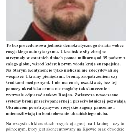
To bezprecedensowa jedność demokratycznego świata wobec
rosyjskiego autorytaryzmu. Ukraińskie siły zbrojne
otrzymały w ostatnich dniach pomoc militarną od 35 państw z
całego globu, wśród których prym wiodą kraje europejskie.
Na Starym Kontynencie tylko nieliczni nie zdecydowali się
wesprzeć Ukrainy pieniędzmi, bronią, zaopatrzeniem czy
środkami medycznymi. I nie ma co się oszukiwać, bez tej
pomocy ukraińska armia nie mogłaby tak skutecznie i
wytrwale odpierać ataków Rosjan. Zwłaszcza nowoczesne
systemy broni przeciwpancernej i przeciwlotniczej pozwalają
Ukraińcom powstrzymywać rosyjskie zagony pancerne i
uniemożliwiają im kontrolowanie ukraińskiego nieba.
Na wszystkich kierunkach rosyjskiej agresji na Ukrainę – czy to
północnym, który jest skoncentrowany na Kijowie oraz obwodzie