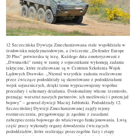
12 Szczecińska Dywizja Zmechanizowana stale współdziała w
środowisku międzynarodowym, a ćwiczenie „Defender Europe
20 Plus” potwierdza tę tezę. Każdego dnia zmotoryzowani z
„Dwunastki” ramię w ramię z sojusznikami wykonują zadania
taktyczne, które realizowane są w Centrum Szkolenia Wojsk
Lądowych Drawsko. „Niemal wszystkie zadania realizowane
przez ćwiczące pododdziały są skorelowane z pododdziałami
wojsk sojuszniczych, dzięki temu wypracowujemy wspólne
procedury i schematy działania. Doskonalimy własne rzemiosło,
poznając warsztat naszych partnerów, ich możliwości i potencjał
bojowy” – generał dywizji Maciej Jabłoński. Pododdziały 12.
Szczecińskiej Dywizji Zmechanizowanej zajęły rejony
rozmieszczenia, przygotowując je zgodnie z zasadami
zabezpieczenia bojowego do właściwego funkcjonowania. Lwią
część pracy wykonały organy dowodzenia ćwiczących
pododdziałów, które realizując poszczególne fazy i etapy