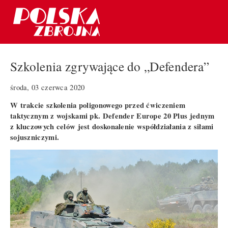
Szkolenia zgrywające do „Defendera”
środa, 03 czerwca 2020
W trakcie szkolenia poligonowego przed ćwiczeniem
taktycznym z wojskami pk. Defender Europe 20 Plus jednym
z kluczowych celów jest doskonalenie współdziałania z siłami
sojuszniczymi.