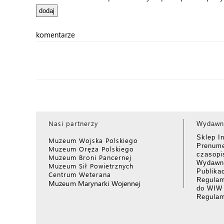
komentarze
Nasi partnerzy
Wydawn
Sklep I
Muzeum Wojska Polskiego
Prenume
Muzeum Oręża Polskiego
czasop
Muzeum Broni Pancernej
Wydawni
Muzeum Sił Powietrznych
Publika
Centrum Weterana
Regulam
Muzeum Marynarki Wojennej
do WIW
Regula