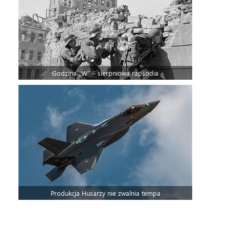
Godzina „W” – sierpniowa rapsodia
Produkcja Husarzy nie zwalnia tempa