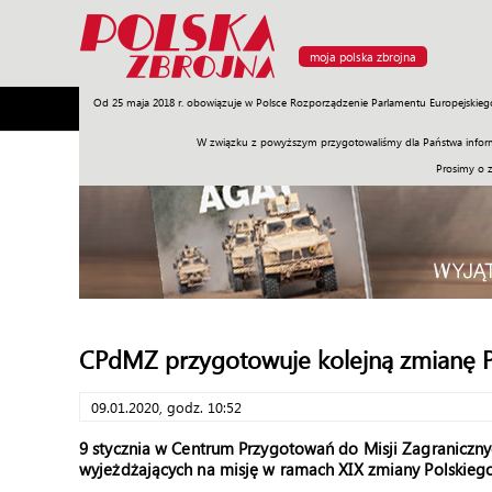
moja polska zbrojna
Od 25 maja 2018 r. obowiązuje w Polsce Rozporządzenie Parlamentu Europejskieg
Armia
Poligon
Sprzęt
Misje
Polityka
Prawo
W związku z powyższym przygotowaliśmy dla Państwa inform
Prosimy o 
CPdMZ przygotowuje kolejną zmianę
09.01.2020, godz. 10:52
9 stycznia w Centrum Przygotowań do Misji Zagranicznyc
wyjeżdżających na misję w ramach XIX zmiany Polski