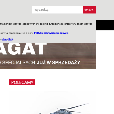
przetwarzaniem danych osobowych i w sprawie swobodnego przepływu takich danych
SH
SKLEP
Jednodniówki
Praca w WIW
simy o zapoznanie się z nimi:
Polityka przetwarzania danych
.
 –
Akceptuję
POLECAMY