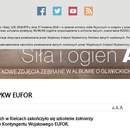
o i Rady (UE) 2016/679 z dnia 27 kwietnia 2016 r. w sprawie ochrony osób fizycznych w związku z 
Świat
Społeczność
Sport
Historia
Galerie
Wideo
ENGLI
oraz uchylenia dyrektywy 95/46/WE (ogólne rozporządzenie o ochronie danych, zwane także RODO).
acje dotyczące przetwarzania przez Wojskowy Instytut Wydawniczy Państwa danych osobowych. Pro
zaakceptowanie warunków przetwarzania danych osobowych przez Wojskowych Instytut Wydawniczy
 PKW EUFOR
A
A
A
h w Kielcach zakończyło się szkolenie żołnierzy
ego Kontyngentu Wojskowego EUFOR.