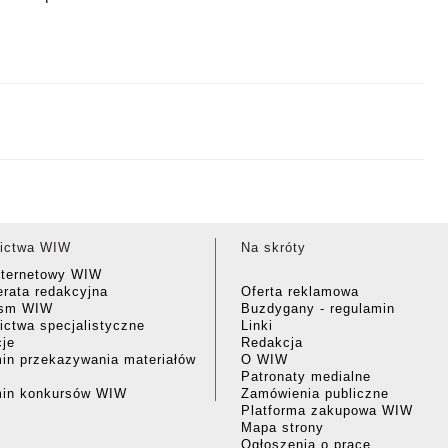
ictwa WIW
Na skróty
nternetowy WIW
rata redakcyjna
Oferta reklamowa
ism WIW
Buzdygany - regulamin
ctwa specjalistyczne
Linki
cje
Redakcja
in przekazywania materiałów
O WIW
Patronaty medialne
min konkursów WIW
Zamówienia publiczne
Platforma zakupowa WIW
Mapa strony
Ogłoszenia o pracę