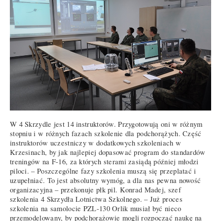
W 4 Skrzydle jest 14 instruktorów. Przygotowują oni w różnym
stopniu i w różnych fazach szkolenie dla podchorążych. Część
instruktorów uczestniczy w dodatkowych szkoleniach w
Krzesinach, by jak najlepiej dopasować program do standardów
treningów na F-16, za których sterami zasiądą później młodzi
piloci. – Poszczególne fazy szkolenia muszą się przeplatać i
uzupełniać. To jest absolutny wymóg, a dla nas pewna nowość
organizacyjna – przekonuje płk pil. Konrad Madej, szef
szkolenia 4 Skrzydła Lotnictwa Szkolnego. – Już proces
szkolenia na samolocie PZL-130 Orlik musiał być nieco
przemodelowany, by podchorążowie mogli rozpocząć naukę na