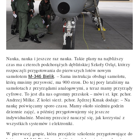
Nauka, nauka i jeszcze raz nauka. Takie plany na najbliższy
czas ma czterech podchorążych dęblińskiej Szkoły Orląt, którzy
rozpoczęli przygotowania do pierwszych lotów nowym
samolotem
M-346 Bielik
. – Sama instrukcja obsługi samolotu,
którą musimy przyswoić, ma 900 stron. Do tej pory lataliśmy na
samolotach z przyrządami analogowymi, a teraz mamy przyrządy
cyfrowe. To jest dla nas ogromny przeskok – mówi st. kpr. pchor.
Andrzej Milke. Z kolei sierż. pchor. Jędrzej Kmak dodaje: – Na
naukę poświęcamy sporo czasu. Mamy około siedmiu godzin
dziennie zajęć, a później przygotowujemy się jeszcze
indywidualnie. Musimy przecież nauczyć się, jak korzystać z
wszystkich systemów i elektroniki.
W pierwszej grupie, która przejdzie szkolenie przygotowujące do