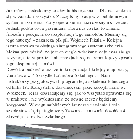
Jak mówią instruktorzy to chwila historyczna. – Dla nas zmienia
się w zasadzie wszystko. Zaczęliśmy pracę w zupełnie nowym
systemie szkolenia, który opiera się na nowoczesnym sprzęcie.
Jednak podstawowa przemiana, która nas czeka, to zmiana
filozofii i podejścia do eksploatacji tego samolotu. Musimy się
tego nauczyć – zaznacza płk pil. Wojciech Pikuła – Kolejna
istotna sprawa to obsługa zintegrowanego systemu szkolenia.
Można powiedzieć, że jest on ciągle wdrażany, cały czas się go
uczymy, a to w prostej linii przekłada się na coraz lepszy sposób
jego eksploatacji – mówi.
Dowódca podkreśla też, że to kontynuacja i kolejny etap pracy,
która trwa w 4 Skrzydle Lotnictwa Szkolnego. – Nasi
instruktorzy przygotowywali program tego szkolenia lotniczego
od kilku lat. Korzystali z doświadczeń, jakie zdobyli m.in. we
Włoszech. Teraz dowiadujemy się, jak to wszystko sprawdza się
w praktyce i nie wykluczamy, że pewne rzeczy będziemy
korygować. W ciągu najbliższych lat nasze ustalenia i cele
szkoleniowe będą ciągle weryfikowane – zauważa dowódca 4
Skrzydła Lotnictwa Szkolnego.