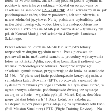
lotów na M-346 Bielik, znaleźli się podchorążowie wybrani na
podstawie specjalnego rankingu. – Został on opracowany po
szkoleniu na samolocie
PZL-130 Orlik
. Analizowaliśmy m.in. jak
podchorążowie radzą sobie w powietrzu, ich stan zdrowia, a
nawet zdolności językowe. Na tej podstawie wybraliśmy tych
najbardziej rokujących, wobec których prawdopodobieństwo
ukończenia szkolenia na M346 jest bardzo duże – tłumaczy płk
pil. dr Konrad Madej, szef szkolenia 4 Skrzydła Lotnictwa
Szkolnego.
Przeszkolenie do lotów na M-346 Bielik młodzi lotnicy
rozpoczęli w drugim tygodniu marca. Przez pierwsze dni
poznawali m.in. możliwości samolotu, procedury wykonywania
lotów na lotnisku Dęblin, specyfikę komunikacji radiowej czy
warunki meteorologiczne lotniska. Następnie rozpoczęli
szkolenie symulatorowe, przygotowujące do lotów na samolocie
M-346. – W pierwszej fazie podchorążowie korzystają m.in. z
symulatora katapultowania (EPT), co pozwala zapoznać się
systemami ratowniczymi tego samolotu. Na tym symulatorze, w
ograniczonym zakresie, podchorążowie ćwiczą też sytuacje
awaryjne w locie – wyjaśnia ppłk pil. Marek Kejna, dowódca
grupy działań lotniczych 41 Bazy Lotnictwa Szkolnego.
Następnie młodzi piloci przesiadają się na symulatory lotu FMS
(Full Mission Simulator) i FTD (Flight Training Device). – Na