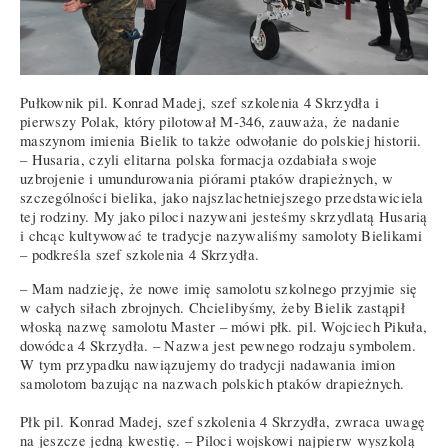
Pułkownik pil. Konrad Madej, szef szkolenia 4 Skrzydła i
pierwszy Polak, który pilotował M-346, zauważa, że nadanie
maszynom imienia Bielik to także odwołanie do polskiej historii.
– Husaria, czyli elitarna polska formacja ozdabiała swoje
uzbrojenie i umundurowania piórami ptaków drapieżnych, w
szczególności bielika, jako najszlachetniejszego przedstawiciela
tej rodziny. My jako piloci nazywani jesteśmy skrzydlatą Husarią
i chcąc kultywować te tradycje nazywaliśmy samoloty Bielikami
– podkreśla szef szkolenia 4 Skrzydła.
– Mam nadzieję, że nowe imię samolotu szkolnego przyjmie się
w całych siłach zbrojnych. Chcielibyśmy, żeby Bielik zastąpił
włoską nazwę samolotu Master – mówi płk. pil. Wojciech Pikuła,
dowódca 4 Skrzydła. – Nazwa jest pewnego rodzaju symbolem.
W tym przypadku nawiązujemy do tradycji nadawania imion
samolotom bazując na nazwach polskich ptaków drapieżnych.
Płk pil. Konrad Madej, szef szkolenia 4 Skrzydła, zwraca uwagę
na jeszcze jedną kwestię. – Piloci wojskowi najpierw wyszkolą