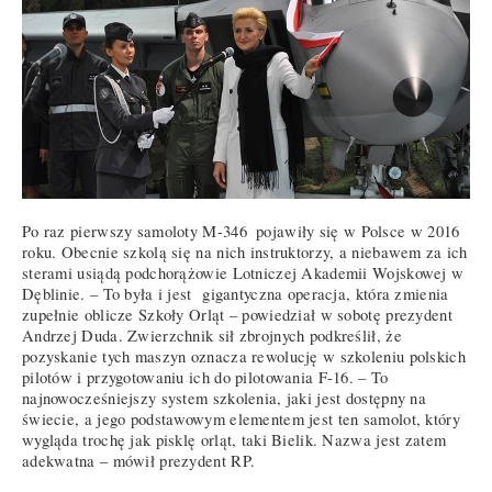
Po raz pierwszy samoloty M-346
pojawiły się w Polsce w 2016
roku. Obecnie szkolą się na nich instruktorzy, a niebawem za ich
sterami usiądą podchorążowie Lotniczej Akademii Wojskowej w
Dęblinie. – To była i jest gigantyczna operacja, która zmienia
zupełnie oblicze Szkoły Orląt – powiedział w sobotę prezydent
Andrzej Duda. Zwierzchnik sił zbrojnych podkreślił, że
pozyskanie tych maszyn oznacza rewolucję w szkoleniu polskich
pilotów i przygotowaniu ich do pilotowania F-16. – To
najnowocześniejszy system szkolenia, jaki jest dostępny na
świecie, a jego podstawowym elementem jest ten samolot, który
wygląda trochę jak pisklę orląt, taki Bielik. Nazwa jest zatem
adekwatna – mówił prezydent RP.