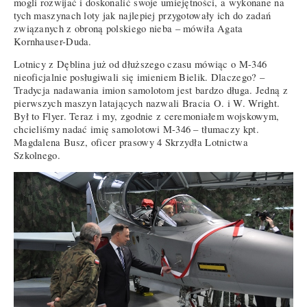
mogli rozwijać i doskonalić swoje umiejętności, a wykonane na
tych maszynach loty jak najlepiej przygotowały ich do zadań
związanych z obroną polskiego nieba – mówiła Agata
Kornhauser-Duda.
Lotnicy z Dęblina już od dłuższego czasu mówiąc o M-346
nieoficjalnie posługiwali się imieniem Bielik. Dlaczego? –
Tradycja nadawania imion samolotom jest bardzo długa. Jedną z
pierwszych maszyn latających nazwali Bracia O. i W. Wright.
Był to Flyer. Teraz i my, zgodnie z ceremoniałem wojskowym,
chcieliśmy nadać imię samolotowi M-346 – tłumaczy kpt.
Magdalena Busz, oficer prasowy 4 Skrzydła Lotnictwa
Szkolnego.