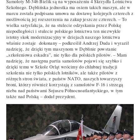
Samoloty M-346 Bielik są na wyposażeniu 4 Skrzydła Lotnictwa
Szkolnego. Dęblińska jednostka ma osiem takich maszyn, ale w
marcu została podpisana umowa na dostawę kolejnych czterech z
możliwością jej rozszerzenia na zakup jeszcze czterech. – To
wielka satysfakcja, że na stulecie odzyskania przez Polskę
niepodległości i stulecie polskiego lotnictwa ten niezwykle
istotny skok modernizacyjny w dziejach naszego lotnictwa
właśnie zostaje dokonany – podkreślił Andrzej Duda i wyraził
nadzieję, że dzięki tym maszynom w Dęblinie powstanie
„szkoleniowa eskadra”, nie tylko dla polskich pilotów. – Mam
nadzieję, że następna partia samolotów pojawi się szybko i
dzięki temu w Szkole Orląt wrócimy do chlubnej tradycji
szkolenia nie tylko polskich lotników, ale także pilotów z
różnych stron świata, z państw NATO, naszych towarzyszy
broni, którzy również korzystają z samolotów F-16 i strzegą
nieba nad państwami Sojuszu Północnoatlantyckiego, w tym
także nad Polską – dodał prezydent.