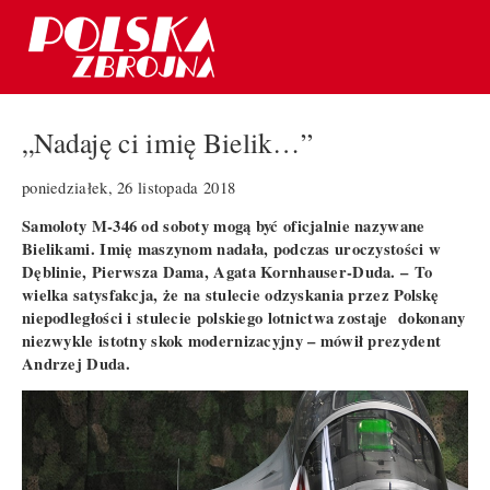
„Nadaję ci imię Bielik…”
poniedziałek, 26 listopada 2018
Samoloty M-346 od soboty mogą być oficjalnie nazywane
Bielikami. Imię maszynom nadała, podczas uroczystości w
Dęblinie, Pierwsza Dama, Agata Kornhauser-Duda. –
To
wielka satysfakcja, że na stulecie odzyskania przez Polskę
niepodległości i stulecie polskiego lotnictwa zostaje dokonany
niezwykle istotny skok modernizacyjny – mówił prezydent
Andrzej Duda.