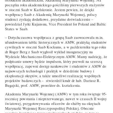
ośrodkiem akademickim, Akademią Marynarki Wojennej. Na
początku roku akademickiego gościliśmy pierwszych stażystów
w stoczni Saab w Karlskronie. Jestem pewien, że dzięki
współpracy Saab z Akademią Marynarki Wojennej, polscy
studenci zyskają dodatkowe, przydatne doświadczenie –
powiedział Jyrki Kujansuu, Vice President for Poland and Baltic
States w Saab.
– Dotychczasowa współpraca z grupą Saab zaowocowała m.in.
ufundowaniem tablic historycznych w AMW, praktyką studentów
cywilnych w stoczni Saab Kockums, a w październiku tego roku
dr Roger Berg z Saab wygłosił wykład inauguracyjny na
Wydziale Mechaniczno-Elektrycznym AMW. Mamy nadzieję, że
podpisanie umowy będzie impulsem, który pozwoli na szerszą
współpracę, zapewni dostęp naukowców i studentów z AMW do
najnowszych technologii i praktyk w dziedzinie budowy i
eksploatacji okrętów, a także umożliwi realizację wspólnych
projektów badawczych – stwierdził kmdr dr hab. Dariusz R.
Bugajski, prof. AMW, prorektor ds. kształcenia.
Akademia Marynarki Wojennej (AMW) w tym roku świętuje 95-
rocznicę powstania i nieprzerwanego, nawet w czasach II wojny
światowej, przygotowywania oficerów do służby na okrętach
Marynarki Wojennej Rzeczypospolitej Polskiej. Obecnie