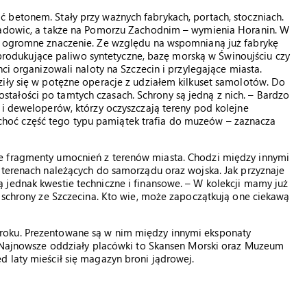
 betonem. Stały przy ważnych fabrykach, portach, stoczniach.
 Wadowic, a także na Pomorzu Zachodnim – wymienia Horanin. W
ów ogromne znaczenie. Ze względu na wspomnianą już fabrykę
y produkujące paliwo syntetyczne, bazę morską w Świnoujściu czy
ci organizowali naloty na Szczecin i przylegające miasta.
iły się w potężne operacje z udziałem kilkuset samolotów. Do
ałości po tamtych czasach. Schrony są jedną z nich. – Bardzo
 i deweloperów, którzy oczyszczają tereny pod kolejne
li choć część tego typu pamiątek trafia do muzeów – zaznacza
e fragmenty umocnień z terenów miasta. Chodzi między innymi
 terenach należących do samorządu oraz wojska. Jak przyznaje
 jednak kwestie techniczne i finansowe. – W kolekcji mamy już
m schrony ze Szczecina. Kto wie, może zapoczątkują one ciekawą
roku. Prezentowane są w nim między innymi eksponaty
y. Najnowsze oddziały placówki to Skansen Morski oraz Muzeum
 laty mieścił się magazyn broni jądrowej.