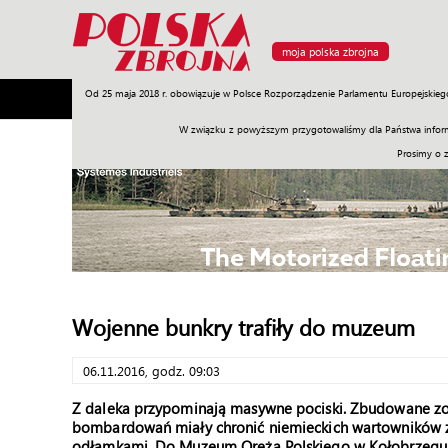
moja polska zbrojna
Od 25 maja 2018 r. obowiązuje w Polsce Rozporządzenie Parlamentu Europejskieg
Armia
Poligon
Sprzęt
Misje
Polityka
Prawo
W związku z powyższym przygotowaliśmy dla Państwa inform
Prosimy o 
Wojenne bunkry trafiły do muzeum
06.11.2016, godz. 09:03
Z daleka przypominają masywne pociski. Zbudowane zost
bombardowań miały chronić niemieckich wartowników z f
odłamkami. Do Muzeum Oręża Polskiego w Kołobrzegu tr