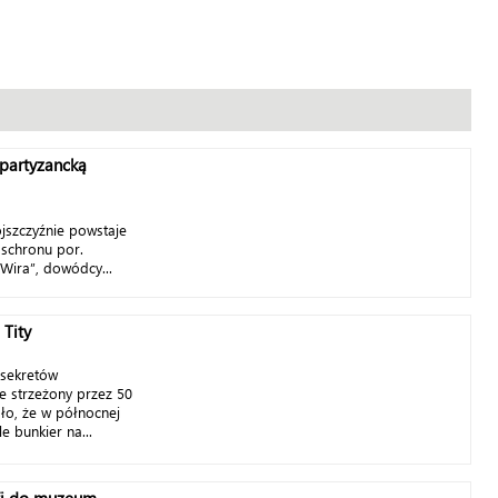
 partyzancką
jszczyźnie powstaje
 schronu por.
Wira”, dowódcy...
 Tity
 sekretów
ie strzeżony przez 50
ało, że w północnej
e bunkier na...