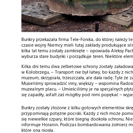
Bunkry przekazała firma Tele-Fonika, do której należy te
czasie wojny Niemcy mieli tutaj zakłady produkujące sil
kilka lat temu zostały zamknięte – opowiada Aleksy Pach
wyburza stare budynki i porządkuje teren. Niektóre ele
Kilka dni temu dwa żelbetowe schrony zostały załadow
w Kołobrzegu. – Transport nie był łatwy, bo każdy z nich
muzeum, skrzypiała, trzeszczała, ale dała radę. Tyle że
Musieliśmy sprowadzić inny, większy – wspomina Radosł
muzealnym placu. – Umieściliśmy je na specjalnych płyt
się zapadły, asfalt zaś mógłby pod nimi popękać – wyja
Bunkry zostały złożone z kilku gotowych elementów sk
przypominają potężne pociski. Każdy z nich może pomie
się niewielkie szpary, które biegną dookoła schronu. Nie
informuje Horanin. Podczas bombardowania żołnierz mó
które ona niosła.