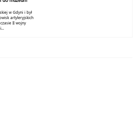
afi do muzeum
kiej w Gdyni i był
wisk artyleryjskich
 czasie II wojny
...