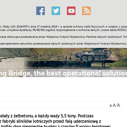
o i Rady (UE) 2016/679 z dnia 27 kwietnia 2016 r. w sprawie ochrony osób fizycznych w związku z 
Świat
Społeczność
Sport
Historia
Galerie
Wideo
ENGLI
oraz uchylenia dyrektywy 95/46/WE (ogólne rozporządzenie o ochronie danych, zwane także RODO).
acje dotyczące przetwarzania przez Wojskowy Instytut Wydawniczy Państwa danych osobowych. Pro
zaakceptowanie warunków przetwarzania danych osobowych przez Wojskowych Instytut Wydawniczy
A
A
A
ały z żelbetonu, a każdy waży 5,5 tony. Podczas
abryki silników lotniczych przed falą uderzeniową z
afiły dwa niemieckie bunkry z czasów II wojny światowej.