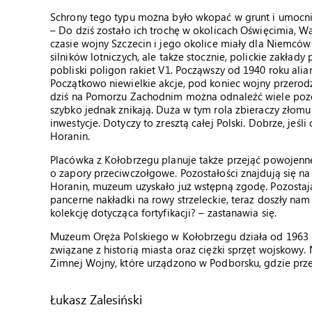
Schrony tego typu można było wkopać w grunt i umocnić
– Do dziś zostało ich trochę w okolicach Oświęcimia,
czasie wojny Szczecin i jego okolice miały dla Niemc
silników lotniczych, ale także stocznie, polickie zakład
pobliski poligon rakiet V1. Począwszy od 1940 roku alian
Początkowo niewielkie akcje, pod koniec wojny przerodz
dziś na Pomorzu Zachodnim można odnaleźć wiele pozost
szybko jednak znikają. Duża w tym rola zbieraczy złomu
inwestycje. Dotyczy to zresztą całej Polski. Dobrze, jeś
Horanin.
Placówka z Kołobrzegu planuje także przejąć powojenn
o zapory przeciwczołgowe. Pozostałości znajdują się na
Horanin, muzeum uzyskało już wstępną zgodę. Pozostają
pancerne nakładki na rowy strzeleckie, teraz doszły na
kolekcję dotycząca fortyfikacji? – zastanawia się.
Muzeum Oręża Polskiego w Kołobrzegu działa od 1963 
związane z historią miasta oraz ciężki sprzęt wojskow
Zimnej Wojny, które urządzono w Podborsku, gdzie przed
Łukasz Zalesiński