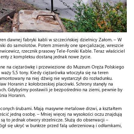
ren dawnej fabryki kabli w szczecińskiej dzielnicy Załom. – W
niki do samolotów. Potem zmieniły one specjalizację, wreszcie
wicewicz, rzecznik prasowy Tele-Foniki Kable. Teraz właściciel
menty z kompleksu dostaną jednak nowe życie.
ane na ciężarówkę i przewiezione do Muzeum Oręża Polskiego
 waży 5,5 tony. Kiedy ciężarówka wtoczyła się na teren
 zamontowany na niej dźwig nie wystarczył do rozładunku.
aw Horanin z kołobrzeskiej placówki. Schrony stanęły na
ach. Gdybyśmy postawili je bezpośrednio na ziemi, pewnie by
śnia Horanin.
ręconych śrubami. Mają masywne metalowe drzwi, a kształtem
ścić jedną osobę. – Mniej więcej na wysokości oczu znajdują
 są to jednak otwory strzelnicze. Służą do obserwacji –
gł się ukryć w bunkrze przed falą uderzeniową i odłamkami,