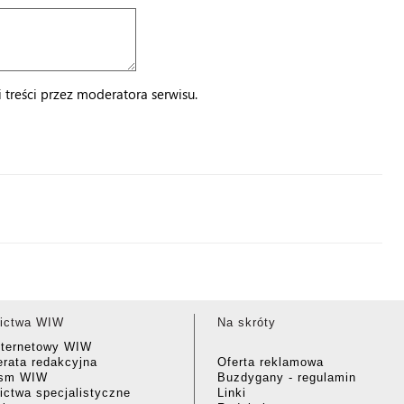
treści przez moderatora serwisu.
ictwa WIW
Na skróty
nternetowy WIW
rata redakcyjna
Oferta reklamowa
ism WIW
Buzdygany - regulamin
ctwa specjalistyczne
Linki