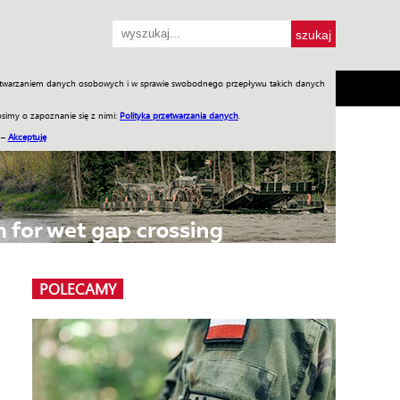
przetwarzaniem danych osobowych i w sprawie swobodnego przepływu takich danych
SH
SKLEP
Jednodniówki
Praca w WIW
simy o zapoznanie się z nimi:
Polityka przetwarzania danych
.
 –
Akceptuję
POLECAMY