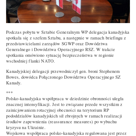
Podczas pobytu w Sztabie Generalnym WP delegacja kanadyjska
spotkała się z szefem Sztabu, a następnie w ramach briefingu z
przedstawicielami zarządów SGWP oraz Dowództwa
Generalnego i Dowództwa Operacyjnego RSZ. W trakcie
spotkania omówiono sytuację bezpieczeństwa w regionie
wschodniej flanki NATO.
Kanadyjskiej delegacji przewodniczył gen. broni Stephenem
Bowes, dowódca Połączonego Dowództwa Operacyjnego SZ
Kanady.
***
Polsko-kanadyjska współpraca w dziedzinie obronności uległa
znacznej intensyfikacji. Jest to związane przede wszystkim z
zainicjowaniem rotacyjnej obecności na terytorium RP
pododdziałów kanadyjskich sił zbrojnych w ramach realizacji
środków zapewnienia (reassurance measures) po wybuchu
kryzysu na Ukrainie.
Wojskowa współpraca polsko-kanadyjska regulowana jest przez