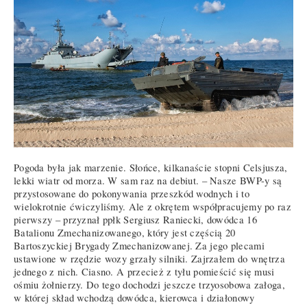
Pogoda była jak marzenie. Słońce, kilkanaście stopni Celsjusza,
lekki wiatr od morza. W sam raz na debiut. – Nasze BWP-y są
przystosowane do pokonywania przeszkód wodnych i to
wielokrotnie ćwiczyliśmy. Ale z okrętem współpracujemy po raz
pierwszy – przyznał ppłk Sergiusz Raniecki, dowódca 16
Batalionu Zmechanizowanego, który jest częścią 20
Bartoszyckiej Brygady Zmechanizowanej. Za jego plecami
ustawione w rzędzie wozy grzały silniki. Zajrzałem do wnętrza
jednego z nich. Ciasno. A przecież z tyłu pomieścić się musi
ośmiu żołnierzy. Do tego dochodzi jeszcze trzyosobowa załoga,
w której skład wchodzą dowódca, kierowca i działonowy