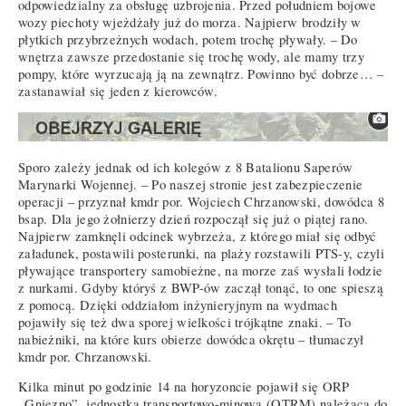
odpowiedzialny za obsługę uzbrojenia. Przed południem bojowe
wozy piechoty wjeżdżały już do morza. Najpierw brodziły w
płytkich przybrzeżnych wodach, potem trochę pływały. – Do
wnętrza zawsze przedostanie się trochę wody, ale mamy trzy
pompy, które wyrzucają ją na zewnątrz. Powinno być dobrze… –
zastanawiał się jeden z kierowców.
Sporo zależy jednak od ich kolegów z 8 Batalionu Saperów
Marynarki Wojennej. – Po naszej stronie jest zabezpieczenie
operacji – przyznał kmdr por. Wojciech Chrzanowski, dowódca 8
bsap. Dla jego żołnierzy dzień rozpoczął się już o piątej rano.
Najpierw zamknęli odcinek wybrzeża, z którego miał się odbyć
załadunek, postawili posterunki, na plaży rozstawili PTS-y, czyli
pływające transportery samobieżne, na morze zaś wysłali łodzie
z nurkami. Gdyby któryś z BWP-ów zaczął tonąć, to one spieszą
z pomocą. Dzięki oddziałom inżynieryjnym na wydmach
pojawiły się też dwa sporej wielkości trójkątne znaki. – To
nabieżniki, na które kurs obierze dowódca okrętu – tłumaczył
kmdr por. Chrzanowski.
Kilka minut po godzinie 14 na horyzoncie pojawił się ORP
„Gniezno”, jednostka transportowo-minowa (OTRM) należąca do