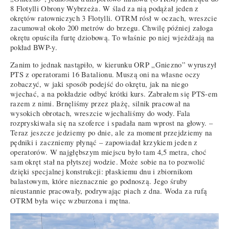
8 Flotylli Obrony Wybrzeża. W ślad za nią podążał jeden z
okrętów ratowniczych 3 Flotylli. OTRM rósł w oczach, wreszcie
zacumował około 200 metrów do brzegu. Chwilę później załoga
okrętu opuściła furtę dziobową. To właśnie po niej wjeżdżają na
pokład BWP-y.
Zanim to jednak nastąpiło, w kierunku ORP „Gniezno” wyruszył
PTS z operatorami 16 Batalionu. Muszą oni na własne oczy
zobaczyć, w jaki sposób podejść do okrętu, jak na niego
wjechać, a na pokładzie odbyć krótki kurs. Zabrałem się PTS-em
razem z nimi. Brnęliśmy przez plażę, silnik pracował na
wysokich obrotach, wreszcie wjechaliśmy do wody. Fala
rozpryskiwała się na szoferce i spadała nam wprost na głowy. –
Teraz jeszcze jedziemy po dnie, ale za moment przejdziemy na
pędniki i zaczniemy płynąć – zapowiadał krzykiem jeden z
operatorów. W najgłębszym miejscu było tam 4,5 metra, choć
sam okręt stał na płytszej wodzie. Może sobie na to pozwolić
dzięki specjalnej konstrukcji: płaskiemu dnu i zbiornikom
balastowym, które nieznacznie go podnoszą. Jego śruby
nieustannie pracowały, podrywając piach z dna. Woda za rufą
OTRM była więc wzburzona i mętna.