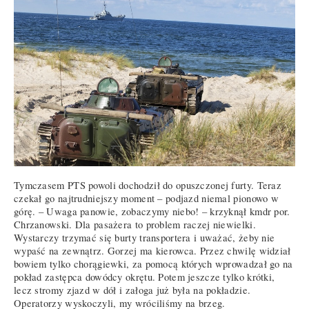
Tymczasem PTS powoli dochodził do opuszczonej furty. Teraz
czekał go najtrudniejszy moment – podjazd niemal pionowo w
górę. – Uwaga panowie, zobaczymy niebo! – krzyknął kmdr por.
Chrzanowski. Dla pasażera to problem raczej niewielki.
Wystarczy trzymać się burty transportera i uważać, żeby nie
wypaść na zewnątrz. Gorzej ma kierowca. Przez chwilę widział
bowiem tylko chorągiewki, za pomocą których wprowadzał go na
pokład zastępca dowódcy okrętu. Potem jeszcze tylko krótki,
lecz stromy zjazd w dół i załoga już była na pokładzie.
Operatorzy wyskoczyli, my wróciliśmy na brzeg.