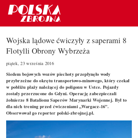
Wojska lądowe ćwiczyły z saperami 8
Flotylli Obrony Wybrzeża
piątek, 23 września 2016
Siedem bojowych wozów piechoty przepłynęło wody
przybrzeżne do okrętu transportowo-minowego, który czekał
w pobliżu plaży należącej do poligonu w Ustce. Pojazdy
zostały przerzucone do Gdyni. Operację zabezpieczali
żołnierze 8 Batalionu Saperów Marynarki Wojennej. Był to
dla nich trening przed ćwiczeniami „Wargacz-16”.
Obserwował go reporter polski-zbrojnej.pl.