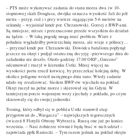
– PTS może wykonywać zadania do stanu morza dwa (w 10-
stopniowej skali Douglasa, dwójka oznacza wysokość fali do pół
metra – przyp. red.) i przy wietrze sięgającym 5-6 metrów na
sekundę – wyjaśniał kmdr por. Chrzanowski. Gorzej z BWP-ami.
Są mniejsze, niższe i przeznaczone przede wszystkim do działań
na lądzie. – W taką pogodę mogą mieć problem. Wiatr z
południa wygładziłby powierzchnię morza, ale wieje z północy…
– przyznał kmdr por. Chrzanowski. Dowódca batalionu popłynął
jeszcze na okręt i podjął ostateczną decyzję –pierwszego dnia do
załadunku nie doszło. Około godziny 17.00 ORP „Gniezno”
odcumował i ruszył w kierunku Ustki. Mniej więcej na
wysokości portu rzucił kotwicę, by przeczekać kolejną dobę. W
okolice poligonu wrócił następnego dnia rano. Wtedy zadanie
udało się zrealizować. Siedem BWP-ów wjechało na pokład.
Okręt ruszył na pełne morze i skierował się ku Gdyni. W
tamtejszym porcie wojennym wozy zjechały z pokładu, po czym
skierowały się do swojej jednostki.
Trening, który odbył się w pobliżu Ustki stanowił etap
przygotowań do „Wargacza” – największych tegorocznych
ćwiczeń 8 Flotylli Obrony Wybrzeża. Ruszą one już po koniec
września. – Nasi żołnierze również będą brać w nich udział –
zapowiada ppłk Raniecki. – Tym razem jednak na pokład okrętu