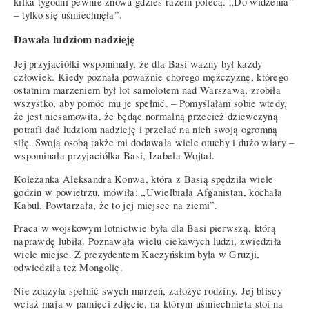
kilka tygodni pewnie znowu gdzieś razem polecą. „Do widzenia”
– tylko się uśmiechnęła”.
Dawała ludziom nadzieję
Jej przyjaciółki wspominały, że dla Basi ważny był każdy
człowiek. Kiedy poznała poważnie chorego mężczyznę, którego
ostatnim marzeniem był lot samolotem nad Warszawą, zrobiła
wszystko, aby pomóc mu je spełnić. – Pomyślałam sobie wtedy,
że jest niesamowita, że będąc normalną przecież dziewczyną
potrafi dać ludziom nadzieję i przelać na nich swoją ogromną
siłę. Swoją osobą także mi dodawała wiele otuchy i dużo wiary –
wspominała przyjaciółka Basi, Izabela Wojtal.
Koleżanka Aleksandra Konwa, która z Basią spędziła wiele
godzin w powietrzu, mówiła: „Uwielbiała Afganistan, kochała
Kabul. Powtarzała, że to jej miejsce na ziemi”.
Praca w wojskowym lotnictwie była dla Basi pierwszą, którą
naprawdę lubiła. Poznawała wielu ciekawych ludzi, zwiedziła
wiele miejsc. Z prezydentem Kaczyńskim była w Gruzji,
odwiedziła też Mongolię.
Nie zdążyła spełnić swych marzeń, założyć rodziny. Jej bliscy
wciąż mają w pamięci zdjęcie, na którym uśmiechnięta stoi na