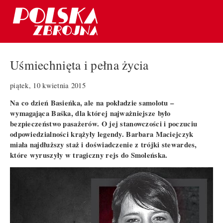
Uśmiechnięta i pełna życia
piątek, 10 kwietnia 2015
Na co dzień Basieńka, ale na pokładzie samolotu –
wymagająca Baśka, dla której najważniejsze było
bezpieczeństwo pasażerów. O jej stanowczości i poczuciu
odpowiedzialności krążyły legendy. Barbara Maciejczyk
miała najdłuższy staż i doświadczenie z trójki stewardes,
które wyruszyły w tragiczny rejs do Smoleńska.