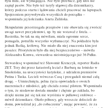
była miła, ale wymagająca. Nie było przebacz, gdy ktoś nie
zapiął pasów. Nie było też taryfy ulgowej dla dziennikarzy,
którzy podczas startu i lądowania chcieli pracować na laptopach.
Spojrzeniem przywoływała wszystkich do porządku –
wspominała jej koleżanka Aneta Żulińska.
Skrupulatnie przestrzegała przepisów i nie obawiała się zwrócić
uwagi nawet prezydentowi, np. by nie wstawał z fotela. –
Basieńka, bo tak na nią mówiłam, miała ogromne serce,
pomagała, potrafiła wszystko wytłumaczyć. Na pokładzie była
jednak Baśką, królową. Nie miało dla niej znaczenia kim jest
pasażer. Priorytetem było dla niej bezpieczeństwo – mówiła
Aleksandra Konwa, stewardesa nieistniejącego już 36 Pułku.
Stewardesę wspominał też Sławomir Krenczyk, reporter Radia
ZET. Trzy dni przez katastrofą leciał z Barbarą na lotnisko w
Smoleńsku, na uroczystości katyńskie, z udziałem premierów
Putina i Tuska. Lecieli wówczas Casą i przegadali niemal całą
drogę. – Uśmiechnięta, pełna życia opowiadała o swoich
marzeniach z młodości, gdy chciała zostać pilotem. Wspominała
o tym, że niedawno dostała mundur i chętnie go zakłada, bo
dzięki niemu już się tak nie wyróżnia w pułkowej stołówce –
mówił dziennikarz. Około północy, gdy wreszcie dolecieli do
domu, powiedział jej „do zobaczenia”, mając pewność, że za