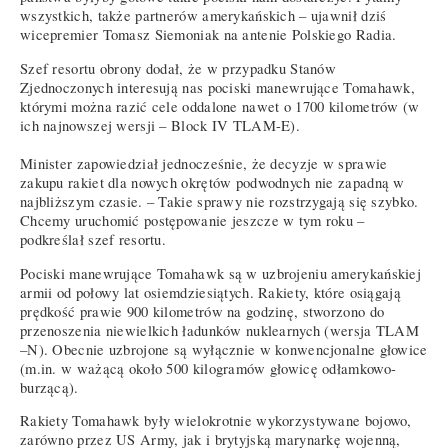
wszystkich, także partnerów amerykańskich – ujawnił dziś
wicepremier Tomasz Siemoniak na antenie Polskiego Radia.
Szef resortu obrony dodał, że w przypadku Stanów
Zjednoczonych interesują nas pociski manewrujące Tomahawk,
którymi można razić cele oddalone nawet o 1700 kilometrów (w
ich najnowszej wersji – Block IV TLAM-E).
Minister zapowiedział jednocześnie, że decyzje w sprawie
zakupu rakiet dla nowych okrętów podwodnych nie zapadną w
najbliższym czasie. – Takie sprawy nie rozstrzygają się szybko.
Chcemy uruchomić postępowanie jeszcze w tym roku –
podkreślał szef resortu.
Pociski manewrujące Tomahawk są w uzbrojeniu amerykańskiej
armii od połowy lat osiemdziesiątych. Rakiety, które osiągają
prędkość prawie 900 kilometrów na godzinę, stworzono do
przenoszenia niewielkich ładunków nuklearnych (wersja TLAM
–N). Obecnie uzbrojone są wyłącznie w konwencjonalne głowice
(m.in. w ważącą około 500 kilogramów głowicę odłamkowo-
burzącą).
Rakiety Tomahawk były wielokrotnie wykorzystywane bojowo,
zarówno przez US Army, jak i brytyjską marynarkę wojenną,