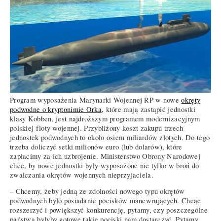
Program wyposażenia Marynarki Wojennej RP w nowe
okręty
podwodne o kryptonimie Orka
, które mają zastąpić jednostki
klasy Kobben, jest najdroższym programem modernizacyjnym
polskiej floty wojennej. Przybliżony koszt zakupu trzech
jednostek podwodnych to około osiem miliardów złotych. Do tego
trzeba doliczyć setki milionów euro (lub dolarów), które
zapłacimy za ich uzbrojenie. Ministerstwo Obrony Narodowej
chce, by nowe jednostki były wyposażone nie tylko w broń do
zwalczania okrętów wojennych nieprzyjaciela.
– Chcemy, żeby jedną ze zdolności nowego typu okrętów
podwodnych było posiadanie pocisków manewrujących. Chcąc
rozszerzyć i powiększyć konkurencję, pytamy, czy poszczególne
państwa byłyby gotowe takie pociski nam dostarczyć. Pytamy