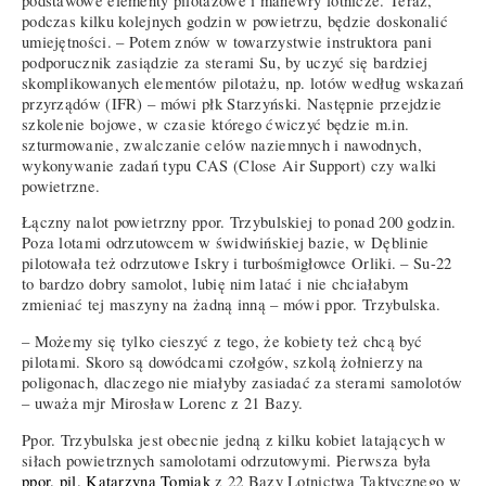
podstawowe elementy pilotażowe i manewry lotnicze. Teraz,
podczas kilku kolejnych godzin w powietrzu, będzie doskonalić
umiejętności. – Potem znów w towarzystwie instruktora pani
podporucznik zasiądzie za sterami Su, by uczyć się bardziej
skomplikowanych elementów pilotażu, np. lotów według wskazań
przyrządów (IFR) – mówi płk Starzyński. Następnie przejdzie
szkolenie bojowe, w czasie którego ćwiczyć będzie m.in.
szturmowanie, zwalczanie celów naziemnych i nawodnych,
wykonywanie zadań typu CAS (Close Air Support) czy walki
powietrzne.
Łączny nalot powietrzny ppor. Trzybulskiej to ponad 200 godzin.
Poza lotami odrzutowcem w świdwińskiej bazie, w Dęblinie
pilotowała też odrzutowe Iskry i turbośmigłowce Orliki. – Su-22
to bardzo dobry samolot, lubię nim latać i nie chciałabym
zmieniać tej maszyny na żadną inną – mówi ppor. Trzybulska.
– Możemy się tylko cieszyć z tego, że kobiety też chcą być
pilotami. Skoro są dowódcami czołgów, szkolą żołnierzy na
poligonach, dlaczego nie miałyby zasiadać za sterami samolotów
– uważa mjr Mirosław Lorenc z 21 Bazy.
Ppor. Trzybulska jest obecnie jedną z kilku kobiet latających w
siłach powietrznych samolotami odrzutowymi. Pierwsza była
ppor. pil. Katarzyna Tomiak
z 22 Bazy Lotnictwa Taktycznego w