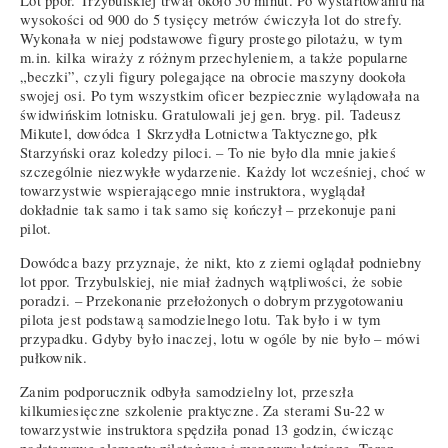
Lot ppor. Trzybulskiej trwał około 50 minut. Po wystartowaniu na
wysokości od 900 do 5 tysięcy metrów ćwiczyła lot do strefy.
Wykonała w niej podstawowe figury prostego pilotażu, w tym
m.in. kilka wiraży z różnym przechyleniem, a także popularne
„beczki”, czyli figury polegające na obrocie maszyny dookoła
swojej osi. Po tym wszystkim oficer bezpiecznie wylądowała na
świdwińskim lotnisku. Gratulowali jej gen. bryg. pil. Tadeusz
Mikutel, dowódca 1 Skrzydła Lotnictwa Taktycznego, płk
Starzyński oraz koledzy piloci. – To nie było dla mnie jakieś
szczególnie niezwykłe wydarzenie. Każdy lot wcześniej, choć w
towarzystwie wspierającego mnie instruktora, wyglądał
dokładnie tak samo i tak samo się kończył – przekonuje pani
pilot.
Dowódca bazy przyznaje, że nikt, kto z ziemi oglądał podniebny
lot ppor. Trzybulskiej, nie miał żadnych wątpliwości, że sobie
poradzi. – Przekonanie przełożonych o dobrym przygotowaniu
pilota jest podstawą samodzielnego lotu. Tak było i w tym
przypadku. Gdyby było inaczej, lotu w ogóle by nie było – mówi
pułkownik.
Zanim podporucznik odbyła samodzielny lot, przeszła
kilkumiesięczne szkolenie praktyczne. Za sterami Su-22 w
towarzystwie instruktora spędziła ponad 13 godzin, ćwicząc