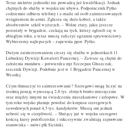
Teraz niektóre jednostki nie prowadzą już kwalifikacji. Jednak
chętnych do służby w wojsku nie ubywa. Podporucznik Pytko
codziennie odbiera telefony i e-maile od osób zainteresowanych
wstąpieniem do armii. Zgłasza się dużo kobiet, a także
absolwentów szkół wyższych. – Wolne etaty, jakie jeszcze
pozostały w brygadzie, czekają na tych, którzy zgłosili się w
ubiegłym roku, a teraz muszą zaliczyć egzamin sprawnościowy.
Wybierzemy najlepszych – zapewnia ppor. Pytko.
Dużym zainteresowaniem cieszy się służba w jednostkach 11
Lubuskiej Dywizji Kawalerii Pancernej. – Zawsze są chętni do
założenia munduru – potwierdza mjr Szczepan Głuszczak,
rzecznik Dywizji. Podobnie jest w 1 Brygadzie Pancernej w
Wesołej.
Czym tłumaczyć to zainteresowanie? Szeregowi mogą liczyć na
średnią pensję wynoszącą 2,8 tys. złotych brutto miesięcznie
oraz między innymi na świadczenia mieszkaniowe i urlopowe. W
tym roku wojsko planuje powołać do korpusu szeregowych
zawodowych ponad 4,5 tys. kandydatów. Muszą oni jednak
uzbroić się w cierpliwość. – Służący już w wojsku szeregowi
kończą kursy podoficerskie i sukcesywnie zwalniają zajmowane
stanowiska – mówi płk Siciński.