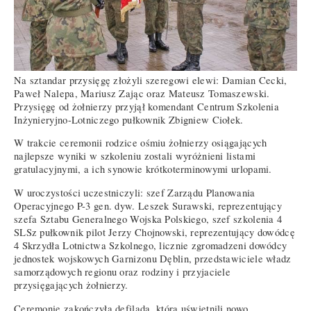
Na sztandar przysięgę złożyli szeregowi elewi: Damian Cecki,
Paweł Nalepa, Mariusz Zając oraz Mateusz Tomaszewski.
Przysięgę od żołnierzy przyjął komendant Centrum Szkolenia
Inżynieryjno-Lotniczego pułkownik Zbigniew Ciołek.
W trakcie ceremonii rodzice ośmiu żołnierzy osiągających
najlepsze wyniki w szkoleniu zostali wyróżnieni listami
gratulacyjnymi, a ich synowie krótkoterminowymi urlopami.
W uroczystości uczestniczyli: szef Zarządu Planowania
Operacyjnego P-3 gen. dyw. Leszek Surawski, reprezentujący
szefa Sztabu Generalnego Wojska Polskiego, szef szkolenia 4
SLSz pułkownik pilot Jerzy Chojnowski, reprezentujący dowódcę
4 Skrzydła Lotnictwa Szkolnego, licznie zgromadzeni dowódcy
jednostek wojskowych Garnizonu Dęblin, przedstawiciele władz
samorządowych regionu oraz rodziny i przyjaciele
przysięgających żołnierzy.
Ceremonię zakończyła defilada, którą uświetnili nowo