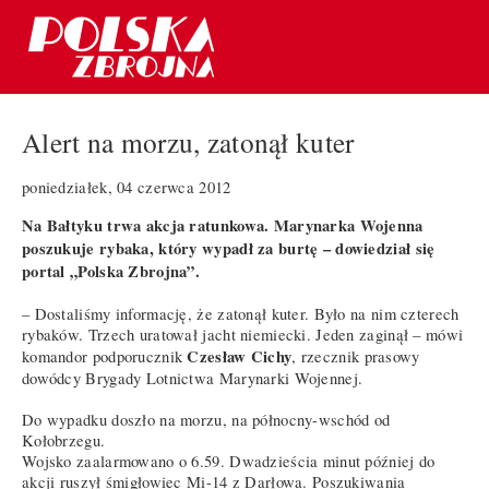
Alert na morzu, zatonął kuter
poniedziałek, 04 czerwca 2012
Na Bałtyku trwa akcja ratunkowa. Marynarka Wojenna
poszukuje rybaka, który wypadł za burtę – dowiedział się
portal „Polska Zbrojna”.
– Dostaliśmy informację, że zatonął kuter. Było na nim czterech
rybaków. Trzech uratował jacht niemiecki. Jeden zaginął – mówi
Czesław Cichy
komandor podporucznik
, rzecznik prasowy
dowódcy Brygady Lotnictwa Marynarki Wojennej.
Do wypadku doszło na morzu, na północny-wschód od
Kołobrzegu.
Wojsko zaalarmowano o 6.59. Dwadzieścia minut później do
akcji ruszył śmigłowiec Mi-14 z Darłowa. Poszukiwania