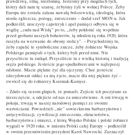
prawdziwą, silną, niezłomną. Jesteśmy przy mogiłach tych,
którzy dali nam tę szansę, żebyśmy żyli w wolnej Polsce. Żeby
Europa nie została zalana nawałą bolszewicką, ideologią, która
niosła zgliszcza, pożogę, zniszczenie – dodał szef MON-u. Jak
podkreślił, uroczysty capstrzyk i apel pamięci odbywa się w
wigilię „cudu nad Wisłą” po to, „żeby pokłonić się wspólnie
przed grobami naszych bohaterów, tą młodzieżą roku 1920, która
ruszyła na wezwanie do obrony stolicy”. – Przychodzimy tu,
żeby zapalić te symboliczne znicze, żeby żołnierze Wojska
Polskiego pamiętali o tych, którzy byli przed nimi. Nie
przyszliście tu znikąd. Przyszliście tu z wielką historią i tradycją
oręża polskiego. Jesteście jego spadkobiercami w najlepszej
odsłonie. Macie pięknie żyć dla ojczyzny. Choć jesteście
zdecydowani oddać za nią życie, macie dla niej pięknie żyć –
zwrócił się do żołnierzy Kosiniak-Kamysz.
– Zdało się oczom głupich, że pomarli. Zejście ich poczytano za
nieszczęście, a odejście od nas za unicestwienie. A oni trwają w
pokoju, trwają w naszej narodowej pamięci ze swoimi
wartościami. Powiedzieli „nie” sowieckiemu barbarzyństwu i
antycywilizacji, cywilizacji zniszczenia, okrucieństwa,
barbarzyństwa i śmierci, z którą Wojsko Polskie i polski żołnierz
wygrali w 1920 roku, w imieniu Polski całej Europy – podkreślił
w swoim przemówieniu prezydent Karol Nawrocki. Zaznaczył