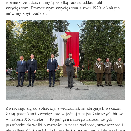
również, że „dziś mamy tę wielką radość oddać hołd
zwycięzcom. Prawdziwym zwycięzcom z roku 1920, o których
mówimy zbyt rzadko”.
Zwracając się do żołnierzy, zwierzchnik sił zbrojnych wskazał,
że są potomkami zwycięzców w jednej z najważniejszych bitew
w historii XX wieku. – To jest gen naszego narodu, że gdy
przychodzi do walki o wartości, o naszą wolność, suwerenność i
niepodległość, to polski żołnierz jest zawsze tam, gdzie powinien