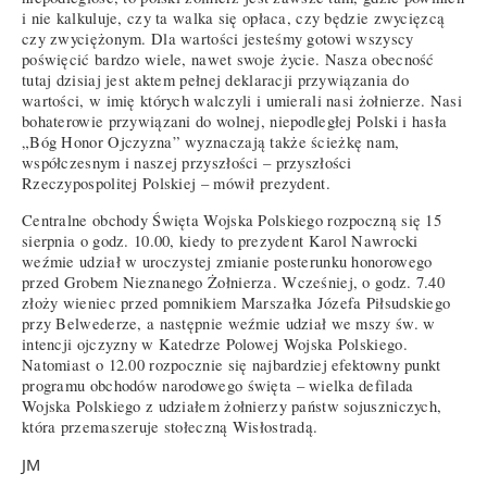
i nie kalkuluje, czy ta walka się opłaca, czy będzie zwycięzcą
czy zwyciężonym. Dla wartości jesteśmy gotowi wszyscy
poświęcić bardzo wiele, nawet swoje życie. Nasza obecność
tutaj dzisiaj jest aktem pełnej deklaracji przywiązania do
wartości, w imię których walczyli i umierali nasi żołnierze. Nasi
bohaterowie przywiązani do wolnej, niepodległej Polski i hasła
„Bóg Honor Ojczyzna” wyznaczają także ścieżkę nam,
współczesnym i naszej przyszłości – przyszłości
Rzeczypospolitej Polskiej – mówił prezydent.
Centralne obchody Święta Wojska Polskiego rozpoczną się 15
sierpnia o godz. 10.00, kiedy to prezydent Karol Nawrocki
weźmie udział w uroczystej zmianie posterunku honorowego
przed Grobem Nieznanego Żołnierza. Wcześniej, o godz. 7.40
złoży wieniec przed pomnikiem Marszałka Józefa Piłsudskiego
przy Belwederze, a następnie weźmie udział we mszy św. w
intencji ojczyzny w Katedrze Polowej Wojska Polskiego.
Natomiast o 12.00 rozpocznie się najbardziej efektowny punkt
programu obchodów narodowego święta – wielka defilada
Wojska Polskiego z udziałem żołnierzy państw sojuszniczych,
która przemaszeruje stołeczną Wisłostradą.
JM