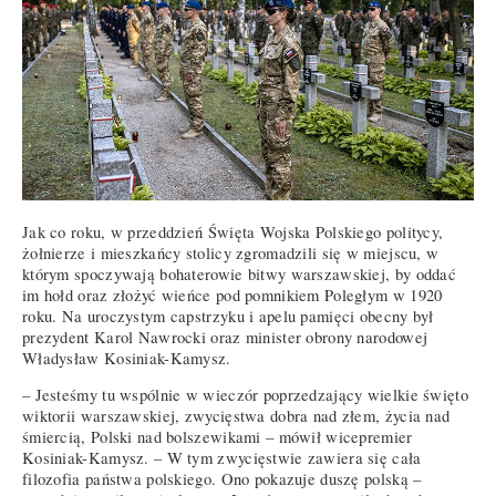
Jak co roku, w przeddzień Święta Wojska Polskiego politycy,
żołnierze i mieszkańcy stolicy zgromadzili się w miejscu, w
którym spoczywają bohaterowie bitwy warszawskiej, by oddać
im hołd oraz złożyć wieńce pod pomnikiem Poległym w 1920
roku. Na uroczystym capstrzyku i apelu pamięci obecny był
prezydent Karol Nawrocki oraz minister obrony narodowej
Władysław Kosiniak-Kamysz.
– Jesteśmy tu wspólnie w wieczór poprzedzający wielkie święto
wiktorii warszawskiej, zwycięstwa dobra nad złem, życia nad
śmiercią, Polski nad bolszewikami – mówił wicepremier
Kosiniak-Kamysz. – W tym zwycięstwie zawiera się cała
filozofia państwa polskiego. Ono pokazuje duszę polską –