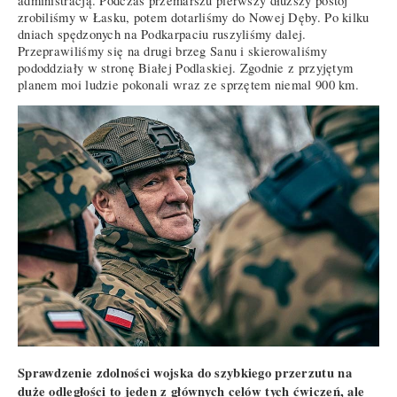
administracją. Podczas przemarszu pierwszy dłuższy postój
zrobiliśmy w Łasku, potem dotarliśmy do Nowej Dęby. Po kilku
dniach spędzonych na Podkarpaciu ruszyliśmy dalej.
Przeprawiliśmy się na drugi brzeg Sanu i skierowaliśmy
pododdziały w stronę Białej Podlaskiej. Zgodnie z przyjętym
planem moi ludzie pokonali wraz ze sprzętem niemal 900 km.
Sprawdzenie zdolności wojska do szybkiego przerzutu na
duże odległości to jeden z głównych celów tych ćwiczeń, ale