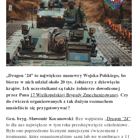
„Dragon ’24” to największe manewry Wojska Polskiego, bo
bierze w nich udział około 20 tys. żołnierzy z dziewięciu
krajów. Ich uczestnikami są także żołnierze dowodzonej
przez Pana
. Czy
17 Wielkopolskiej Brygady Zmechanizowanej
do ćwiczeń organizowanych z tak dużym rozmachem
musieliście się przygotowywać?
Gen. bryg. Sławomir Kocanowski
: Bez wątpienia
„Dragon ’24”
to dla nas największe w tym roku przedsięwzięcie szkoleniowe.
Było ono poprzedzone licznymi mniejszymi ćwiczeniami i
treningami, które organizowaliśmy sami lub we współpracy z 11