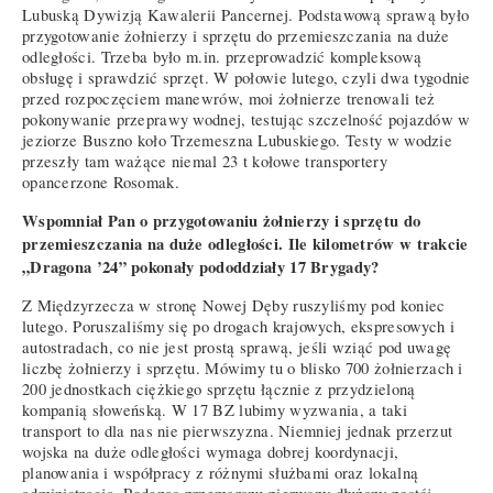
Lubuską Dywizją Kawalerii Pancernej. Podstawową sprawą było
przygotowanie żołnierzy i sprzętu do przemieszczania na duże
odległości. Trzeba było m.in. przeprowadzić kompleksową
obsługę i sprawdzić sprzęt. W połowie lutego, czyli dwa tygodnie
przed rozpoczęciem manewrów, moi żołnierze trenowali też
pokonywanie przeprawy wodnej, testując szczelność pojazdów w
jeziorze Buszno koło Trzemeszna Lubuskiego. Testy w wodzie
przeszły tam ważące niemal 23 t kołowe transportery
opancerzone Rosomak.
Wspomniał Pan o przygotowaniu żołnierzy i sprzętu do
przemieszczania na duże odległości. Ile kilometrów w trakcie
„Dragona ’24” pokonały pododdziały 17 Brygady?
Z Międzyrzecza w stronę Nowej Dęby ruszyliśmy pod koniec
lutego. Poruszaliśmy się po drogach krajowych, ekspresowych i
autostradach, co nie jest prostą sprawą, jeśli wziąć pod uwagę
liczbę żołnierzy i sprzętu. Mówimy tu o blisko 700 żołnierzach i
200 jednostkach ciężkiego sprzętu łącznie z przydzieloną
kompanią słoweńską. W 17 BZ lubimy wyzwania, a taki
transport to dla nas nie pierwszyzna. Niemniej jednak przerzut
wojska na duże odległości wymaga dobrej koordynacji,
planowania i współpracy z różnymi służbami oraz lokalną