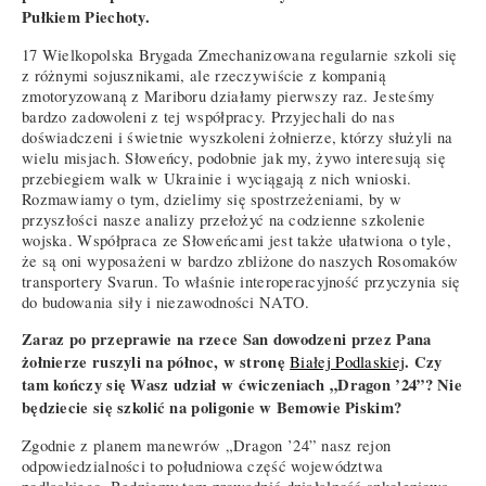
Pułkiem Piechoty.
17 Wielkopolska Brygada Zmechanizowana regularnie szkoli się
z różnymi sojusznikami, ale rzeczywiście z kompanią
zmotoryzowaną z Mariboru działamy pierwszy raz. Jesteśmy
bardzo zadowoleni z tej współpracy. Przyjechali do nas
doświadczeni i świetnie wyszkoleni żołnierze, którzy służyli na
wielu misjach. Słoweńcy, podobnie jak my, żywo interesują się
przebiegiem walk w Ukrainie i wyciągają z nich wnioski.
Rozmawiamy o tym, dzielimy się spostrzeżeniami, by w
przyszłości nasze analizy przełożyć na codzienne szkolenie
wojska. Współpraca ze Słoweńcami jest także ułatwiona o tyle,
że są oni wyposażeni w bardzo zbliżone do naszych Rosomaków
transportery Svarun. To właśnie interoperacyjność przyczynia się
do budowania siły i niezawodności NATO.
Zaraz po przeprawie na rzece San dowodzeni przez Pana
żołnierze ruszyli na północ, w stronę
. Czy
Białej Podlaskiej
tam kończy się Wasz udział w ćwiczeniach „Dragon ’24”? Nie
będziecie się szkolić na poligonie w Bemowie Piskim?
Zgodnie z planem manewrów „Dragon ’24” nasz rejon
odpowiedzialności to południowa część województwa