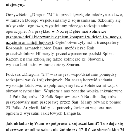
niejedyny.
Oczywiście. „Dragon ’24” to przedsięwzięcie międzynarodowe,
w ramach którego współdziałamy z sojusznikami. Szkolimy się
taktycznie i ogniowo, wypełniamy różnego rodzaju zadania
operacyjne. Na przykład
w Nowej Dębie moi żołnierze
przeprowadzili kierowanie ogniem kompanii w dzień i w nocy z
użyciem amunicji bojowej
. Ogień otworzyły m.in. transportery
Rosomak, armatohaubice Dana, moździerze Rak,
przeciwlotnicze Hibneryty, przeciwpancerne pociski Spike.
Razem z nami szkolą się także żołnierze ze Słowenii,
wyposażeni m.in. w transportery Svarun.
Podczas „Dragona ’24” ważne jest współdziałanie pomiędzy
rodzajami wojsk i sił zbrojnych. Na naszą korzyść zadania
wykonuje lotnictwo, współpracujemy też z żołnierzami wojsk
obrony terytorialnej. Wspierają nas ponadto wojska inżynieryjne
– 4 Pułk Saperów, 18 Pułk Saperów oraz 5 Batalion Saperów
przygotowały nam
przeprawę przez San
. Mamy również pomoc
23 Pułku Artylerii, który na potrzeby ćwiczeń wspiera nas
ogniem z wyrzutni rakietowych Langusta.
Jak układa się Wam współpraca z sojusznikami? To zdaje się
pierwsze wspólne szkolenie żołnierzy 17 BZ ze słoweńskim 74