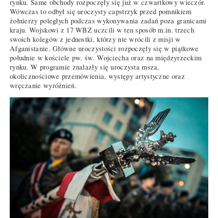
rynku. Same obchody rozpoczęły się już w czwartkowy wieczór.
Wówczas to odbył się uroczysty capstrzyk przed pomnikiem
żołnierzy poległych podczas wykonywania zadań poza granicami
kraju. Wojskowi z 17 WBZ uczcili w ten sposób m.in. trzech
swoich kolegów z jednostki, którzy nie wrócili z misji w
Afganistanie. Główne uroczystości rozpoczęły się w piątkowe
południe w kościele pw. św. Wojciecha oraz na międzyrzeckim
rynku. W programie znalazły się uroczysta msza,
okolicznościowe przemówienia, występy artystyczne oraz
wręczanie wyróżnień.