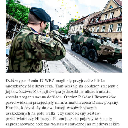
Dziś wyposażeniu 17 WBZ mogli się przyjrzeć z bliska
mieszkańcy Międzyrzecza. Tam właśnie na co dzień stacjonuje
jej dowództwo. Z okazji święta jednostki na ulicach miasta
została zorganizowana defilada. Oprócz Raków i Rosomaków
przed widzami przejechały m.in. armatohaubica Dana, potężny
Hardun, który służy do ewakuacji wozów bojowych
uszkodzonych na polu walki, czy samobieżny zestaw
przeciwlotniczy Hibneryt. Potem jeszcze pojazdy te zostały
zaprezentowane podczas wystawy statycznej na międzyrzeckim