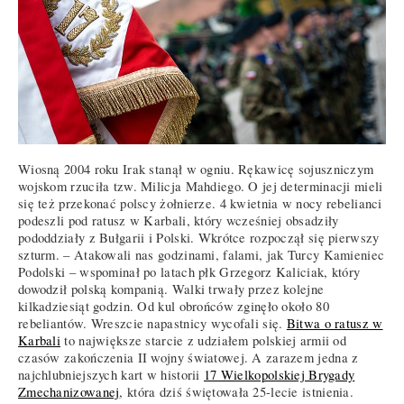
Wiosną 2004 roku Irak stanął w ogniu. Rękawicę sojuszniczym
wojskom rzuciła tzw. Milicja Mahdiego. O jej determinacji mieli
się też przekonać polscy żołnierze. 4 kwietnia w nocy rebelianci
podeszli pod ratusz w Karbali, który wcześniej obsadziły
pododdziały z Bułgarii i Polski. Wkrótce rozpoczął się pierwszy
szturm. – Atakowali nas godzinami, falami, jak Turcy Kamieniec
Podolski – wspominał po latach płk Grzegorz Kaliciak, który
dowodził polską kompanią. Walki trwały przez kolejne
kilkadziesiąt godzin. Od kul obrońców zginęło około 80
rebeliantów. Wreszcie napastnicy wycofali się.
Bitwa o ratusz w
Karbali
to największe starcie z udziałem polskiej armii od
czasów zakończenia II wojny światowej. A zarazem jedna z
najchlubniejszych kart w historii
17 Wielkopolskiej Brygady
Zmechanizowanej
, która dziś świętowała 25-lecie istnienia.