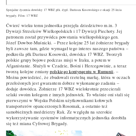
Specjalne życzenia dowódcy 17 WBZ płk. dypl. Dariusza Kosowskiego z okazji 25-lecia
brygady. Film: 17 WBZ
Ćwierć wieku temu jednostka przejęła dziedzictwo m.in. 3
Dywizji Strzelców Wielkopolskich i 17 Dywizji Piechoty. Jej
patronem został przywódca powstania wielkopolskiego gen.
Józef Dowbor-Muśnicki. – Przez kolejne 25 lat żołnierze brygady
byli zawsze tam, gdzie wymagał tego interes naszego państwa –
podkreśla płk Dariusz Kosowski, dowódca 17 WBZ. Tworzyli
polskie grupy bojowe podczas misji w Iraku, a potem w
Afganistanie. Służyli w Czadzie, Bośni i Hercegowinie, a teraz
tworzą kolejne zmiany
polskiego kontyngentu w Rumunii
. –
Można powiedzieć, że zbudowali rzetelną markę, która w oczach
przełożonych jest gwarantem dobrze wykonanego zadania –
dodaje dowódca. Żołnierze 17 WBZ wielokrotnie przecierali
szlaki swoim kolegom z innych jednostek. To właśnie oni stali się
pierwszymi w Wojsku Polskim użytkownikami kołowych
transporterów opancerzonych Rosomak, a ostatnio też
samobieżnych moździerzy Rak. Ze względu na szerokie
wykorzystywanie systemów informatycznych jednostka dorobiła
się też miana Cyfrowej Brygady.