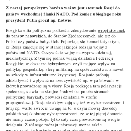
Z naszej perspektywy bardzo ważny jest stosunek Rosji do
państw wschodniej flanki NATO. Pod koniec ubiegłego roku
prezydent Putin groził np. Łotwie.
Rosyjska elita polityczna podkreśla zdecydowanie
wrogi stosunek
do państw natowskich
, do Stanów Zjednoczonych, ale też do
Polski czy państw bałtyckich. Pojawiają się komunikaty o tym,
że Rosja znajduje się w stanie jakiegoś rodzaju wojny z
państwami NATO. Oczywiście wojny niewypowiedzianej,
niekinetycznej. Z tym się jednak wiążą działania Federacji
Rosyjskiej w obszarze hybrydowym, czyli mające wpływ na
politykę, gospodarkę, sferę militarną, na społeczeństwa, a nawet
na szkody w infrastrukturze krytycznej. Rosjanie próbują
oddziaływać i wpływać na rzeczywistość np. w państwach, w
których prowadzone są wybory. Rosja podkręca tam polaryzację
społeczną, stawia na skrajne środowiska po obu stronach
politycznej barykady, prowadzi działania w strefie
propagandowej. Rosjanie aktywizują się też w cyberprzestrzeni i
tutaj np. warto zwrócić uwagę na to, o czym mówią dowódcy
polskich wojsk obrony cyberprzestrzeni, że w tej piątej domenie
nie mamy czasu pokoju, tylko cały czas prowadzone są wrogie
działania. Z różnego rodzaju informacji można także
wnioskować, że Rosjanie prowadzą również rozpoznanie naszej