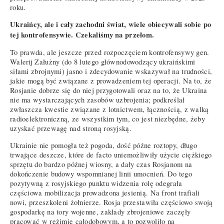
roku.
Ukraińcy, ale i cały zachodni świat, wiele obiecywali sobie po
tej kontrofensywie. Czekaliśmy na przełom.
To prawda, ale jeszcze przed rozpoczęciem kontrofensywy gen.
Walerij Załużny (do 8 lutego głównodowodzący ukraińskimi
siłami zbrojnymi) jasno i zdecydowanie wskazywał na trudności,
jakie mogą być związane z prowadzeniem tej operacji. Na to, że
Rosjanie dobrze się do niej przygotowali oraz na to, że Ukraina
nie ma wystarczających zasobów uzbrojenia; podkreślał
zwłaszcza kwestie związane z lotnictwem, łącznością, z walką
radioelektroniczną, ze wszystkim tym, co jest niezbędne, żeby
uzyskać przewagę nad stroną rosyjską.
Ukrainie nie pomogła też pogoda, dość późne roztopy, długo
trwające deszcze, które de facto uniemożliwiły użycie ciężkiego
sprzętu do bardzo późnej wiosny, a dały czas Rosjanom na
dokończenie budowy wspomnianej linii umocnień. Do tego
pozytywną z rosyjskiego punktu widzenia rolę odegrała
częściowa mobilizacja prowadzona jesienią. Na front trafiali
nowi, przeszkoleni żołnierze. Rosja przestawiła częściowo swoją
gospodarkę na tory wojenne, zakłady zbrojeniowe zaczęły
pracować w reżimie całodobowym, a to pozwoliło na