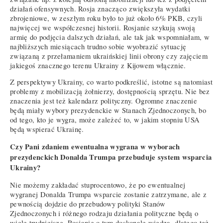
działań ofensywnych. Rosja znacząco zwiększyła wydatki
zbrojeniowe, w zeszłym roku było to już około 6% PKB, czyli
najwięcej we współczesnej historii. Rosjanie szykują swoją
armię do podjęcia dalszych działań, ale tak jak wspomniałam, w
najbliższych miesiącach trudno sobie wyobrazić sytuację
związaną z przełamaniem ukraińskiej linii obrony czy zajęciem
jakiegoś znacznego terenu Ukrainy z Kijowem włącznie.
Z perspektywy Ukrainy, co warto podkreślić, istotne są natomiast
problemy z mobilizacją żołnierzy, dostępnością sprzętu. Nie bez
znaczenia jest też kalendarz polityczny. Ogromne znaczenie
będą miały wybory prezydenckie w Stanach Zjednoczonych, bo
od tego, kto je wygra, może zależeć to, w jakim stopniu USA
będą wspierać Ukrainę.
Czy Pani zdaniem ewentualna wygrana w wyborach
prezydenckich Donalda Trumpa przebuduje system wsparcia
Ukrainy?
Nie możemy zakładać stuprocentowo, że po ewentualnej
wygranej Donalda Trumpa wsparcie zostanie zatrzymane, ale z
pewnością dojdzie do przebudowy polityki Stanów
Zjednoczonych i różnego rodzaju działania polityczne będą o
wiele trudniejsze. Rosjanie o tym doskonale wiedzą, dlatego też