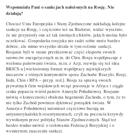
Wspomniała Pani o sankcjach nałożonych na Rosję. Nie
działają?
Chociaż Unia Europejska i Stany Zjednoczone nakładają kolejne
sankcje na Rosję, i częściowo też na Białoruś, widać wyraźnie,
że nie przyniosły one aż tak istotnych efektów, jakich można było
oczekiwać. Gospodarka rosyjska nie radzi sobie może bardzo
dobrze, ale mimo wszystko działa w tym reżimie sankcji.
Rosjanie byli w stanie przekierować część eksportu swoich
surowców energetycznych m.in. do Chin. Rosja współpracuje z
wieloma państwami świata, m.in. z Azji, rozwija się też idea
BRICS-u [wielostronny format współpracy największych
mocarstw z różnych kontynentów spoza Zachodu: Brazylii, Rosji,
Indii, Chin i RPA – przyp. red.]. Rosja za sprawą swoich
prywatnych firm wojskowych wciąż pozostaje w Afryce i ciągle
szuka poparcia wśród państw Ameryki Południowej. Rosjanie
mówią o konieczności obalenia hegemonii Zachodu, o tym, że to
nie tylko Zachód powinien dyktować porządek świata. W
Ameryce Południowej natomiast częściowo bazują na
antyamerykańskich resentymentach, czyli na poczuciu krzywdy
wywołanym przez politykę Stanów Zjednoczonych. Stąd też
bardzo trudno mówić o izolowaniu Federacji Rosyjskiej i o
wymiernym znaczeniu sankcji.