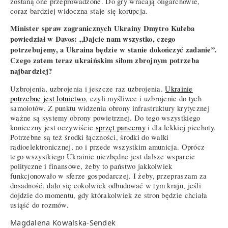
zostaną one przeprowadzone. Do gry wracają oligarchowie,
coraz bardziej widoczna staje się korupcja.
Minister spraw zagranicznych Ukrainy Dmytro Kułeba
powiedział w Davos: „Dajcie nam wszystko, czego
potrzebujemy, a Ukraina będzie w stanie dokończyć zadanie”.
Czego zatem teraz ukraińskim siłom zbrojnym potrzeba
najbardziej?
Uzbrojenia, uzbrojenia i jeszcze raz uzbrojenia.
Ukrainie
potrzebne jest lotnictwo
, czyli myśliwce i uzbrojenie do tych
samolotów. Z punktu widzenia obrony infrastruktury krytycznej
ważne są systemy obrony powietrznej. Do tego wszystkiego
konieczny jest oczywiście
sprzęt pancerny
i dla lekkiej piechoty.
Potrzebne są też środki łączności, środki do walki
radioelektronicznej, no i przede wszystkim amunicja. Oprócz
tego wszystkiego Ukrainie niezbędne jest dalsze wsparcie
polityczne i finansowe, żeby to państwo jakkolwiek
funkcjonowało w sferze gospodarczej. I żeby, przepraszam za
dosadność, dało się cokolwiek odbudować w tym kraju, jeśli
dojdzie do momentu, gdy którakolwiek ze stron będzie chciała
usiąść do rozmów.
Magdalena Kowalska-Sendek