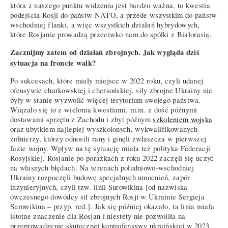
która z naszego punktu widzenia jest bardzo ważna, to kwestia
podejścia Rosji do państw NATO, a przede wszystkim do państw
wschodniej flanki, a więc wszystkich działań hybrydowych,
które Rosjanie prowadzą przeciwko nam do spółki z Białorusią.
Zacznijmy zatem od działań zbrojnych. Jak wygląda dziś
sytuacja na froncie walk?
Po sukcesach, które miały miejsce w 2022 roku, czyli udanej
ofensywie charkowskiej i chersońskiej, siły zbrojne Ukrainy nie
były w stanie wyzwolić więcej terytorium swojego państwa.
Wiązało się to z wieloma kwestiami, m.in. z dość późnymi
dostawami sprzętu z Zachodu i zbyt późnym
szkoleniem wojska
oraz ubytkiem najlepiej wyszkolonych, wykwalifikowanych
żołnierzy, którzy odnosili rany i ginęli zwłaszcza w pierwszej
fazie wojny. Wpływ na tę sytuację miała też polityka Federacji
Rosyjskiej. Rosjanie po porażkach z roku 2022 zaczęli się uczyć
na własnych błędach. Na terenach południowo-wschodniej
Ukrainy rozpoczęli budowę specjalnych umocnień, zapór
inżynieryjnych, czyli tzw. linii Surowikina [od nazwiska
ówczesnego dowódcy sił zbrojnych Rosji w Ukrainie Sergieja
Surowikina – przyp. red.]. Jak się później okazało, ta linia miała
istotne znaczenie dla Rosjan i niestety nie pozwoliła na
przeprowadzenie skutecznej kontrofensywy ukraińskiej w 2023