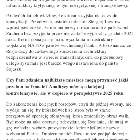
infrastruktury krytycznej, w tym energetycznej i transportowej.
Po dwóch latach widzimy, że strona rosyjska nie dąży do
koncyliacji. Przeciwnie, ostatnio minister Siergiej Ławrow
wprost powiedział, że nie ma mowy o rozmowach z państwami
Zachodu bez przyjęcia przez nie żądań rosyjskich z grudnia 2021
roku. Kreml domaga się m.in. wycofania infrastruktury
wojskowej NATO z państw wschodniej flanki. A to oznacza, że
Rosja dąży do całkowitego zniszczenia architektury
bezpieczeństwa w świecie transatlantyckim, do przebudowy
całego systemu i jest bardzo wrogo nastawiona do państw
Sojuszu.
Czy Pani zdaniem najbliższe miesiące mogą przynieść jakiś
przełom na froncie? Analitycy mówią o kolejnej
kontrofensywie, ale w dopiero w perspektywie 2025 roku.
Do zakończenia kolejnych roztopów, czyli do późnej wiosny, nie
wydaje mi się, by którakolwiek ze stron była w stanie
przygotować operację ofensywną, która zmieniłaby obraz walk.
Być może na taką operację zdecydują się Rosjanie, ale tutaj w
grę wchodzą wybory prezydenckie, które złośliwie nazwę
wyborami Putina. Dopiero po nich Rosja może podjąć decyzje
związane np. z kolejną odsłoną mobilizacji lub też z podjęciem