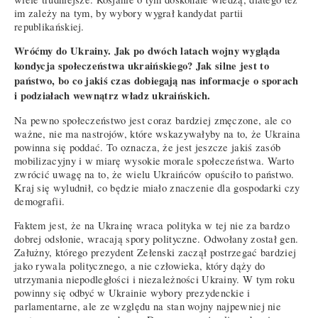
im zależy na tym, by wybory wygrał kandydat partii
republikańskiej.
Wróćmy do Ukrainy. Jak po dwóch latach wojny wygląda
kondycja społeczeństwa ukraińskiego? Jak silne jest to
państwo, bo co jakiś czas dobiegają nas informacje o sporach
i podziałach wewnątrz władz ukraińskich.
Na pewno społeczeństwo jest coraz bardziej zmęczone, ale co
ważne, nie ma nastrojów, które wskazywałyby na to, że Ukraina
powinna się poddać. To oznacza, że jest jeszcze jakiś zasób
mobilizacyjny i w miarę wysokie morale społeczeństwa. Warto
zwrócić uwagę na to, że wielu Ukraińców opuściło to państwo.
Kraj się wyludnił, co będzie miało znaczenie dla gospodarki czy
demografii.
Faktem jest, że na Ukrainę wraca polityka w tej nie za bardzo
dobrej odsłonie, wracają spory polityczne. Odwołany został gen.
Załużny, którego prezydent Zełenski zaczął postrzegać bardziej
jako rywala politycznego, a nie człowieka, który dąży do
utrzymania niepodległości i niezależności Ukrainy. W tym roku
powinny się odbyć w Ukrainie wybory prezydenckie i
parlamentarne, ale ze względu na stan wojny najpewniej nie