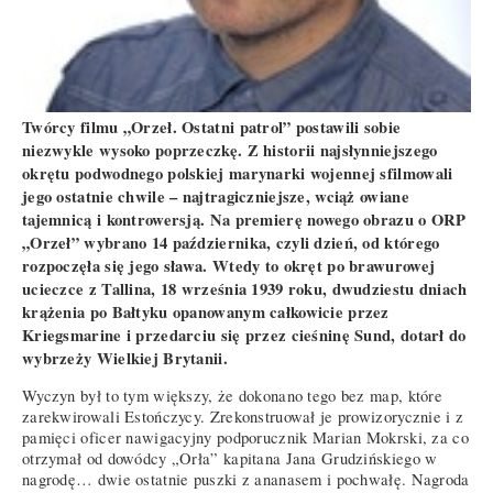
Twórcy filmu „Orzeł. Ostatni patrol” postawili sobie
niezwykle wysoko poprzeczkę. Z historii najsłynniejszego
okrętu podwodnego polskiej marynarki wojennej sfilmowali
jego ostatnie chwile – najtragiczniejsze, wciąż owiane
tajemnicą i kontrowersją. Na premierę nowego obrazu o ORP
„Orzeł” wybrano 14 października, czyli dzień, od którego
rozpoczęła się jego sława. Wtedy to okręt po brawurowej
ucieczce z Tallina, 18 września 1939 roku, dwudziestu dniach
krążenia po Bałtyku opanowanym całkowicie przez
Kriegsmarine i przedarciu się przez cieśninę Sund, dotarł do
wybrzeży Wielkiej Brytanii.
Wyczyn był to tym większy, że dokonano tego bez map, które
zarekwirowali Estończycy. Zrekonstruował je prowizorycznie i z
pamięci oficer nawigacyjny podporucznik Marian Mokrski, za co
otrzymał od dowódcy „Orła” kapitana Jana Grudzińskiego w
nagrodę… dwie ostatnie puszki z ananasem i pochwałę. Nagroda