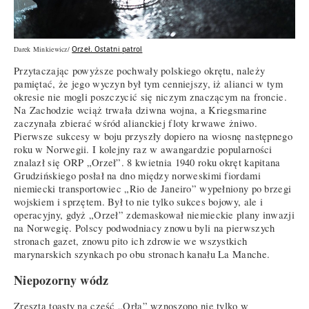
Darek Minkiewicz/
Orzeł. Ostatni patrol
Przytaczając powyższe pochwały polskiego okrętu, należy
pamiętać, że jego wyczyn był tym cenniejszy, iż alianci w tym
okresie nie mogli poszczycić się niczym znaczącym na froncie.
Na Zachodzie wciąż trwała dziwna wojna, a Kriegsmarine
zaczynała zbierać wśród alianckiej floty krwawe żniwo.
Pierwsze sukcesy w boju przyszły dopiero na wiosnę następnego
roku w Norwegii. I kolejny raz w awangardzie popularności
znalazł się ORP „Orzeł”. 8 kwietnia 1940 roku okręt kapitana
Grudzińskiego posłał na dno między norweskimi fiordami
niemiecki transportowiec „Rio de Janeiro” wypełniony po brzegi
wojskiem i sprzętem. Był to nie tylko sukces bojowy, ale i
operacyjny, gdyż „Orzeł” zdemaskował niemieckie plany inwazji
na Norwegię. Polscy podwodniacy znowu byli na pierwszych
stronach gazet, znowu pito ich zdrowie we wszystkich
marynarskich szynkach po obu stronach kanału La Manche.
Niepozorny wódz
Zresztą toasty na cześć „Orła” wznoszono nie tylko w