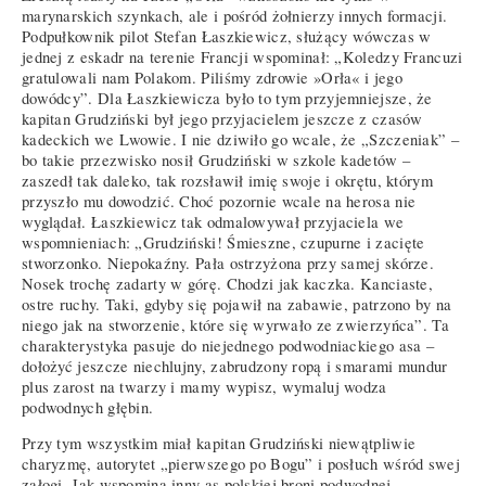
marynarskich szynkach, ale i pośród żołnierzy innych formacji.
Podpułkownik pilot Stefan Łaszkiewicz, służący wówczas w
jednej z eskadr na terenie Francji wspominał: „Koledzy Francuzi
gratulowali nam Polakom. Piliśmy zdrowie »Orła« i jego
dowódcy”. Dla Łaszkiewicza było to tym przyjemniejsze, że
kapitan Grudziński był jego przyjacielem jeszcze z czasów
kadeckich we Lwowie. I nie dziwiło go wcale, że „Szczeniak” –
bo takie przezwisko nosił Grudziński w szkole kadetów –
zaszedł tak daleko, tak rozsławił imię swoje i okrętu, którym
przyszło mu dowodzić. Choć pozornie wcale na herosa nie
wyglądał. Łaszkiewicz tak odmalowywał przyjaciela we
wspomnieniach: „Grudziński! Śmieszne, czupurne i zacięte
stworzonko. Niepokaźny. Pała ostrzyżona przy samej skórze.
Nosek trochę zadarty w górę. Chodzi jak kaczka. Kanciaste,
ostre ruchy. Taki, gdyby się pojawił na zabawie, patrzono by na
niego jak na stworzenie, które się wyrwało ze zwierzyńca”. Ta
charakterystyka pasuje do niejednego podwodniackiego asa –
dołożyć jeszcze niechlujny, zabrudzony ropą i smarami mundur
plus zarost na twarzy i mamy wypisz, wymaluj wodza
podwodnych głębin.
Przy tym wszystkim miał kapitan Grudziński niewątpliwie
charyzmę, autorytet „pierwszego po Bogu” i posłuch wśród swej
załogi. Jak wspomina inny as polskiej broni podwodnej,