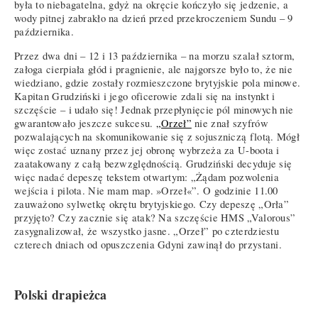
była to niebagatelna, gdyż na okręcie kończyło się jedzenie, a
wody pitnej zabrakło na dzień przed przekroczeniem Sundu – 9
października.
Przez dwa dni – 12 i 13 października – na morzu szalał sztorm,
załoga cierpiała głód i pragnienie, ale najgorsze było to, że nie
wiedziano, gdzie zostały rozmieszczone brytyjskie pola minowe.
Kapitan Grudziński i jego oficerowie zdali się na instynkt i
szczęście – i udało się! Jednak przepłynięcie pól minowych nie
gwarantowało jeszcze sukcesu.
„Orzeł”
nie znał szyfrów
pozwalających na skomunikowanie się z sojuszniczą flotą. Mógł
więc zostać uznany przez jej obronę wybrzeża za U-boota i
zaatakowany z całą bezwzględnością. Grudziński decyduje się
więc nadać depeszę tekstem otwartym: „Żądam pozwolenia
wejścia i pilota. Nie mam map. »Orzeł«”. O godzinie 11.00
zauważono sylwetkę okrętu brytyjskiego. Czy depeszę „Orła”
przyjęto? Czy zacznie się atak? Na szczęście HMS „Valorous”
zasygnalizował, że wszystko jasne. „Orzeł” po czterdziestu
czterech dniach od opuszczenia Gdyni zawinął do przystani.
Polski drapieżca