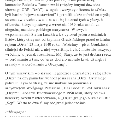
komandor Bolesław Romanowski (między innymi dowódca
sławnego ORP „Dzik”), w ogóle „wszyscy oficerowie »Orła«
byli bardzo bojowo nastawieni” i potrafili także mówić co myślą
swemu zwierzchnictwu, a nawet bojkotować tych wyższych
oficerów, których postawę z września 1939 roku uznali za
niegodną munduru polskiego marynarza. W swych
wspomnieniach Stefan Łaszkiewicz cytował jeden z ostatnich
listów, który otrzymał od kapitana Grudzińskiego przed ostatnim
rejsem „Orła” 23 maja 1940 roku: „Wrócimy – pisał Grudziński –
silniejsi do Polski niż z niej wyszliśmy. I choć może nie wszyscy
wrócimy, to jednak rozumiesz, Mój Stary, że to jest drobna rzecz
w porównaniu z tym, co teraz dopiero nabrało krwi, dźwięku i
prawdy – w porównaniu z Ojczyzną”.
O tym wszystkim – o sławie, legendzie i charakterze załogantów
„Orła” należy pamiętać wchodząc na seans „Orła. Ostatniego
patrolu”. Tym bardziej, że nie uniknie on porównań z
arcydziełem Wolfganga Petersena „Das Boot” z 1981 roku ani z
„Orłem” Leonarda Buczkowskiego z 1958 roku, który opiewa
ucieczkę okrętu z internowania, a „Orła” gra jego bliźniak ORP
„Sęp”. Warto te dwa filmy obejrzeć jednocześnie.
Bibliografia:
S. Łaszkiewicz, „Szum młodości”, Edynburg 1945; B.