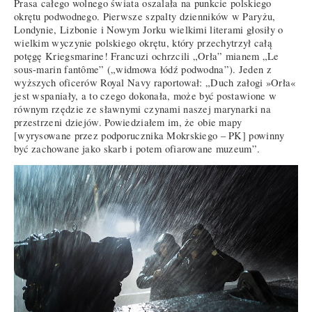
Prasa całego wolnego świata oszalała na punkcie polskiego
okrętu podwodnego. Pierwsze szpalty dzienników w Paryżu,
Londynie, Lizbonie i Nowym Jorku wielkimi literami głosiły o
wielkim wyczynie polskiego okrętu, który przechytrzył całą
potęgę Kriegsmarine! Francuzi ochrzcili „Orła” mianem „Le
sous-marin fantôme” („widmowa łódź podwodna”). Jeden z
wyższych oficerów Royal Navy raportował: „Duch załogi »Orła«
jest wspaniały, a to czego dokonała, może być postawione w
równym rzędzie ze sławnymi czynami naszej marynarki na
przestrzeni dziejów. Powiedziałem im, że obie mapy
[wyrysowane przez podporucznika Mokrskiego – PK] powinny
być zachowane jako skarb i potem ofiarowane muzeum”.