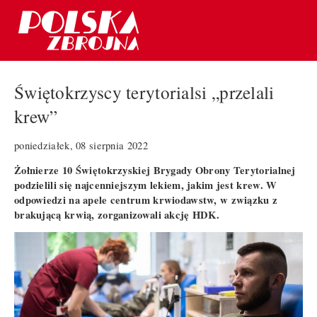
Świętokrzyscy terytorialsi „przelali
krew”
poniedziałek, 08 sierpnia 2022
Żołnierze 10 Świętokrzyskiej Brygady Obrony Terytorialnej
podzielili się najcenniejszym lekiem, jakim jest krew. W
odpowiedzi na apele centrum krwiodawstw, w związku z
brakującą krwią, zorganizowali akcję HDK.