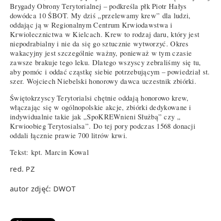
Brygady Obrony Terytorialnej – podkreśla płk Piotr Hałys
dowódca 10 ŚBOT. My dziś „przelewamy krew” dla ludzi,
oddając ją w Regionalnym Centrum Krwiodawstwa i
Krwiolecznictwa w Kielcach. Krew to rodzaj daru, który jest
niepodrabialny i nie da się go sztucznie wytworzyć. Okres
wakacyjny jest szczególnie ważny, ponieważ w tym czasie
zawsze brakuje tego leku. Dlatego wszyscy zebraliśmy się tu,
aby pomóc i oddać cząstkę siebie potrzebującym – powiedział st.
szer. Wojciech Niebelski honorowy dawca uczestnik zbiórki.
Świętokrzyscy Terytorialsi chętnie oddają honorowo krew,
włączając się w ogólnopolskie akcje, zbiórki dedykowane i
indywidualnie takie jak „SpoKREWnieni Służbą” czy „
Krwioobieg Terytosialsa”. Do tej pory podczas 1568 donacji
oddali łącznie prawie 700 litrów krwi.
Tekst:
kpt. Marcin Kowal
red. PZ
autor zdjęć: DWOT