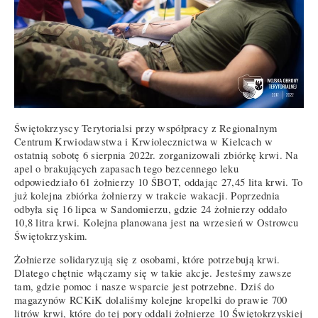
Świętokrzyscy Terytorialsi przy współpracy z Regionalnym
Centrum Krwiodawstwa i Krwiolecznictwa w Kielcach w
ostatnią sobotę 6 sierpnia 2022r. zorganizowali zbiórkę krwi. Na
apel o brakujących zapasach tego bezcennego leku
odpowiedziało 61 żołnierzy 10 ŚBOT, oddając 27,45 lita krwi. To
już kolejna zbiórka żołnierzy w trakcie wakacji. Poprzednia
odbyła się 16 lipca w Sandomierzu, gdzie 24 żołnierzy oddało
10,8 litra krwi. Kolejna planowana jest na wrzesień w Ostrowcu
Świętokrzyskim.
Żołnierze solidaryzują się z osobami, które potrzebują krwi.
Dlatego chętnie włączamy się w takie akcje. Jesteśmy zawsze
tam, gdzie pomoc i nasze wsparcie jest potrzebne. Dziś do
magazynów RCKiK dolaliśmy kolejne kropelki do prawie 700
litrów krwi, które do tej pory oddali żołnierze 10 Świętokrzyskiej