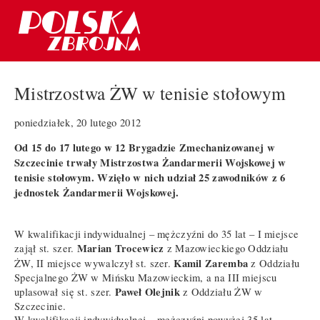
Mistrzostwa ŻW w tenisie stołowym
poniedziałek, 20 lutego 2012
Od 15 do 17 lutego w 12 Brygadzie Zmechanizowanej w
Szczecinie trwały Mistrzostwa Żandarmerii Wojskowej w
tenisie stołowym. Wzięło w nich udział 25 zawodników z 6
jednostek Żandarmerii Wojskowej.
W kwalifikacji indywidualnej – mężczyźni do 35 lat – I miejsce
Marian Trocewicz
zajął st. szer.
z Mazowieckiego Oddziału
Kamil Zaremba
ŻW, II miejsce wywalczył st. szer.
z Oddziału
Specjalnego ŻW w Mińsku Mazowieckim, a na III miejscu
Paweł Olejnik
uplasował się st. szer.
z Oddziału ŻW w
Szczecinie.
W kwalifikacji indywidualnej – mężczyźni powyżej 35 lat –