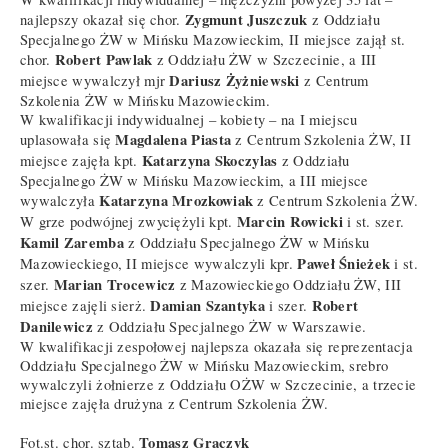
Zygmunt Juszczuk
najlepszy okazał się chor.
z Oddziału
Specjalnego ŻW w Mińsku Mazowieckim, II miejsce zajął st.
Robert Pawlak
chor.
z Oddziału ŻW w Szczecinie, a III
Dariusz Żyżniewski
miejsce wywalczył mjr
z Centrum
Szkolenia ŻW w Mińsku Mazowieckim.
W kwalifikacji indywidualnej – kobiety – na I miejscu
Magdalena Piasta
uplasowała się
z Centrum Szkolenia ŻW, II
Katarzyna Skoczylas
miejsce zajęła kpt.
z Oddziału
Specjalnego ŻW w Mińsku Mazowieckim, a III miejsce
Katarzyna Mrozkowiak
wywalczyła
z Centrum Szkolenia ŻW.
Marcin Rowicki
W grze podwójnej zwyciężyli kpt.
i st. szer.
Kamil Zaremba
z Oddziału Specjalnego ŻW w Mińsku
Paweł Śnieżek
Mazowieckiego, II miejsce wywalczyli kpr.
i st.
Marian Trocewicz
szer.
z Mazowieckiego Oddziału ŻW, III
Damian Szantyka
Robert
miejsce zajęli sierż.
i szer.
Danilewicz
z Oddziału Specjalnego ŻW w Warszawie.
W kwalifikacji zespołowej najlepsza okazała się reprezentacja
Oddziału Specjalnego ŻW w Mińsku Mazowieckim, srebro
wywalczyli żołnierze z Oddziału OŻW w Szczecinie, a trzecie
miejsce zajęła drużyna z Centrum Szkolenia ŻW.
Tomasz Graczyk
Fot.st. chor. sztab.