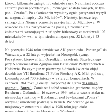
których kilkunastu zginęło lub odniosło rany. Natomiast podczas
szturmu pięciu podwładnych „Ponurego” zostało rannych, w tym
por. „Czarka”. Po zakończeniu wymiany ognia partyzanci wyryli
na wagonach napisy „Za Michniów”. Niestety, jeszcze tego
samego dnia Niemcy ponownie przyjechali do Michniowa. W
odwecie za atak partyzantów na pociąg z niemieckimi
żołnierzami wracającymi z urlopów hitlerowcy zamordowali 102
mieszkańców wsi, w tym siedmiu mężczyzn, 52 kobiety i 43
dzieci.
Na początku 1944 roku dowództwo AK przeniosło „Ponurego” do
Warszawy, a 22 lutego wyjechał na Nowogródczyznę.
Początkowo kierował tam Ośrodkiem Szkolenia Strzeleckiego
przy Nadniemeńskim Zgrupowaniu Batalionów Partyzanckich w
Hołdowie. Po czym już w pierwszych dniach kwietnia objął
dowództwo VII Batalionu 77 Pułku Piechoty AK. Miał pod swą
komendą ponad 700 żołnierzy w czterech kompaniach. W
czerwcu 1944 roku „Ponury” rozpoczął działania
w ramach
operacji „Burza”
. Zamierzał odbić strażnice graniczne między
Reichem a Ostlandem. 16 czerwca 1944 roku w czasie ataku na
niemiecką strażnicę w Bohdanach pod Jewłaszami „Ponury”
otrzymał śmiertelny postrzał w brzuch. Pochowano go na
miejscowym cmentarzu, skąd w 1988 roku jego ciało
przeniesiono do krypty klasztoru w Wąchocku.