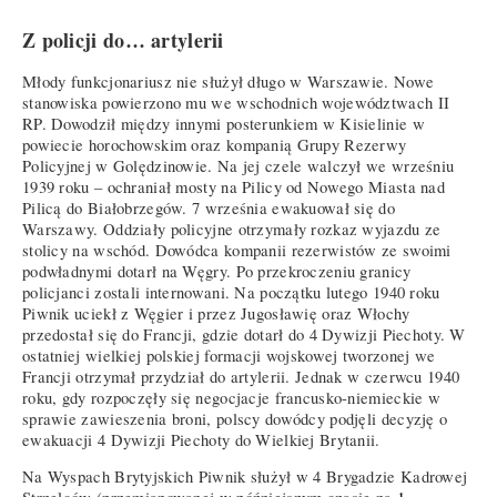
Z policji do… artylerii
Młody funkcjonariusz nie służył długo w Warszawie. Nowe
stanowiska powierzono mu we wschodnich województwach II
RP. Dowodził między innymi posterunkiem w Kisielinie w
powiecie horochowskim oraz kompanią Grupy Rezerwy
Policyjnej w Golędzinowie. Na jej czele walczył we wrześniu
1939 roku – ochraniał mosty na Pilicy od Nowego Miasta nad
Pilicą do Białobrzegów. 7 września ewakuował się do
Warszawy. Oddziały policyjne otrzymały rozkaz wyjazdu ze
stolicy na wschód. Dowódca kompanii rezerwistów ze swoimi
podwładnymi dotarł na Węgry. Po przekroczeniu granicy
policjanci zostali internowani. Na początku lutego 1940 roku
Piwnik uciekł z Węgier i przez Jugosławię oraz Włochy
przedostał się do Francji, gdzie dotarł do 4 Dywizji Piechoty. W
ostatniej wielkiej polskiej formacji wojskowej tworzonej we
Francji otrzymał przydział do artylerii. Jednak w czerwcu 1940
roku, gdy rozpoczęły się negocjacje francusko-niemieckie w
sprawie zawieszenia broni, polscy dowódcy podjęli decyzję o
ewakuacji 4 Dywizji Piechoty do Wielkiej Brytanii.
Na Wyspach Brytyjskich Piwnik służył w 4 Brygadzie Kadrowej