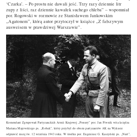
‘Czarka’. – Po prostu nie dawali jeść. Trzy razy dziennie litr
zupy z liści, raz dziennie kawałek suchego chleba” – wspomniał
por. Rogowski w rozmowie ze Stanisławem Jankowskim
„Agatonem”, którą autor przytoczył w książce „Z fałszywym
ausweisem w prawdziwej Warszawie”.
Komendant Zgrupowań Partyzanckich Armii Krajowej „Ponury” por. Jan Piwnik wita księdza
Mariana Majewskiego ps. „Robak”, który przybył do obozu partyzantów AK na Wykusie
odprawić mszę św. 12 września 1943 roku. W środku por. Eugeniusz G. Kaszyński ps. „Nurt”,