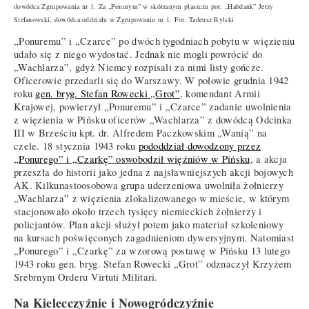
dowódca Zgrupowania nr 1. Za „Ponurym” w skórzanym płaszczu por. „Habdank” Jerzy
Stefanowski, dowódca oddziału w Zgrupowaniu nr 1. Fot. Tadeusz Rylski
„Ponuremu” i „Czarce” po dwóch tygodniach pobytu w więzieniu
udało się z niego wydostać. Jednak nie mogli powrócić do
„Wachlarza”, gdyż Niemcy rozpisali za nimi listy gończe.
Oficerowie przedarli się do Warszawy. W połowie grudnia 1942
roku
gen. bryg. Stefan Rowecki „Grot”
, komendant Armii
Krajowej, powierzył „Ponuremu” i „Czarce” zadanie uwolnienia
z więzienia w Pińsku oficerów „Wachlarza” z dowódcą Odcinka
III w Brześciu kpt. dr. Alfredem Paczkowskim „Wanią” na
czele. 18 stycznia 1943 roku
pododdział dowodzony przez
„Ponurego” i „Czarkę” oswobodził więźniów w Pińsku
, a akcja
przeszła do historii jako jedna z najsławniejszych akcji bojowych
AK. Kilkunastoosobowa grupa uderzeniowa uwolniła żołnierzy
„Wachlarza” z więzienia zlokalizowanego w mieście, w którym
stacjonowało około trzech tysięcy niemieckich żołnierzy i
policjantów. Plan akcji służył potem jako materiał szkoleniowy
na kursach poświęconych zagadnieniom dywersyjnym. Natomiast
„Ponurego” i „Czarkę” za wzorową postawę w Pińsku 13 lutego
1943 roku gen. bryg. Stefan Rowecki „Grot” odznaczył Krzyżem
Srebrnym Orderu Virtuti Militari.
Na Kielecczyźnie i Nowogródczyźnie