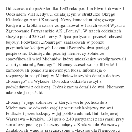
Od czerwca do października 1943 roku por. Jan Piwnik dowodził
Oddziałem VIII Kedywu, działającym w strukturze Okręgu
Kieleckiego Armii Krajowej. Nowy komendant okręgowego
Kedywu w krótkim czasie zorganizował w lasach wokół Wykusu
Zgrupowanie Partyzanckie AK „Ponury”. W trzech oddziałach
służyło ponad 350 żołnierzy. 2 lipca partyzanci przeszli chrzest
bojowy. Podwładni „Ponurego” zaatakowali w pobliżu
przystanków kolejowych Łączna i Berezów dwa pociągi
pośpieszne. Dziesięć dni później niemieccy żołnierze
spacyfikowali wieś Michniów, której mieszkańcy współpracowali
z partyzantami „Ponurego”. Niemcy częściowo spalili wieś i
zamordowali ponad stu niewinnych ludzi. Informacja o
rozpoczęciu pacyfikacji w Michniowie szybko dotarła do bazy
„Ponurego” na Wykusie. Dowódca oddziału ruszył z
podwładnymi z odsieczą. Jednak zanim dotarli do wsi, Niemcom
udało się ją opuścić.
„Ponury” i jego żołnierze, z których wielu pochodziło z
Michniowa, w odwecie zajęli posterunek kolejowy we wsi
Podłazie i przechodzący w jej pobliżu odcinek linii kolejowej
Warszawa – Kraków. 13 lipca o 2.40 partyzanci zatrzymali przy
semaforze pociąg pośpieszny jadący z Krakowa do Warszawy.
Zaatakowali wagony przeznaczone wyłącznie dla Niemców, z