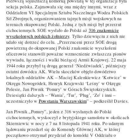
Pierwszą sojuszniczą komórką powstałą w tej organizacji była
sekcja polska. Zajmowała się ona między innymi, wraz z
Oddziałem VI Specjalnym Sztabu Naczelnego Wodza Polskich
Sił Zbrojnych, organizowaniem tajnych misji wojskowych na
terenach okupowanej Polski. Jedną z tych misji był przerzut
cichociemnych. SOE wysłało do Polski aż
316 znakomicie
wyszkolonych polskich żołnierzy
. Tylko dziewięciu z nich nie
udało się dotrzeć do celu. „Przerzuceni przez SOE drogą
powietrzną do okupowanej Polski znakomicie wyszkoleni
oficerowie stanowili poważne wzmocnienie zwłaszcza pionów
wywiadu, łączności i walki bieżącej Armii Krajowej. 22 maja
1944 roku przybył tą drogą generał ‘Niedźwiadek’, późniejszy
ostatni dowódca AK. Wielu skoczków objęło dowództwo
lokalnych oddziałów AK – Maciej Kalenkiewicz ‘Kotwicz’ w
Okręgu Nowogródek, Henryk Krajewski ‘Leśny’ w Okręgu
Polesie, Jan Piwnik ‘Ponury’ w Górach Świętokrzyskich.
Dziesiątki dalszych – ‘Wania’, ‘Tur’, ‘Pług’, ‘Zo’ i inni –
uczestniczyło w
Powstaniu Warszawskim
” – podkreślił Davies.
Jan Piwnik „Ponury”, jeden z 316 wysłanych do Polski
cichociemnych, wyskoczył z brytyjskiego samolotu w okolicach
Skierniewic w nocy z 7 na 8 listopada 1941 roku. Po udanym
lądowaniu przedarł się do Komendy Głównej AK, w której
początkowo otrzymał przydział do komórki V Oddziału o