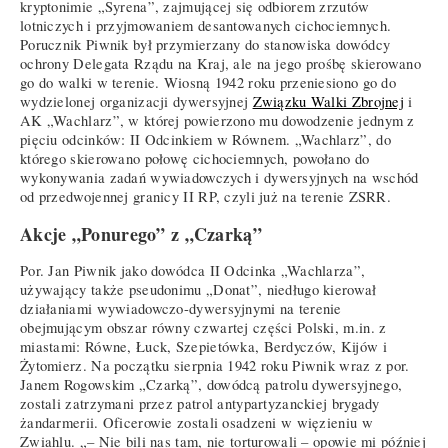
kryptonimie „Syrena”, zajmującej się odbiorem zrzutów
lotniczych i przyjmowaniem desantowanych cichociemnych.
Porucznik Piwnik był przymierzany do stanowiska dowódcy
ochrony Delegata Rządu na Kraj, ale na jego prośbę skierowano
go do walki w terenie. Wiosną 1942 roku przeniesiono go do
wydzielonej organizacji dywersyjnej
Związku Walki Zbrojnej
i
AK „Wachlarz”, w której powierzono mu dowodzenie jednym z
pięciu odcinków: II Odcinkiem w Równem. „Wachlarz”, do
którego skierowano połowę cichociemnych, powołano do
wykonywania zadań wywiadowczych i dywersyjnych na wschód
od przedwojennej granicy II RP, czyli już na terenie ZSRR.
Akcje „Ponurego” z „Czarką”
Por. Jan Piwnik jako dowódca II Odcinka „Wachlarza”,
używający także pseudonimu „Donat”, niedługo kierował
działaniami wywiadowczo-dywersyjnymi na terenie
obejmującym obszar równy czwartej części Polski, m.in. z
miastami: Równe, Łuck, Szepietówka, Berdyczów, Kijów i
Żytomierz. Na początku sierpnia 1942 roku Piwnik wraz z por.
Janem Rogowskim „Czarką”, dowódcą patrolu dywersyjnego,
zostali zatrzymani przez patrol antypartyzanckiej brygady
żandarmerii. Oficerowie zostali osadzeni w więzieniu w
Zwiahlu. „– Nie bili nas tam, nie torturowali – opowie mi później