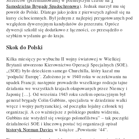
Strzelców (przemianowanej w późniejszym czasie na
1
Samodzielną Brygadę Spadochronową
). Jednak marzył mu się
powrót do Polski. Dlatego jako jeden z pierwszych zgłosił się na
kursy cichociemnych. Był jednym z najlepiej przygotowanych pod
względem dywersyjnym kandydatów do przerzutu. Oprócz
dywersji szkolił się dodatkowo z łączności, co przesądziło o
szybkim wysłaniu go do kraju.
Skok do Polski
Kilka miesięcy po wybuchu II wojny światowej w Wielkiej
Brytanii utworzono Kierownictwo Operacji Specjalnych (SOE).
„(SOE) było dzieckiem samego Churchilla, który kazał mu
‘podpalić Europę’. Założono je w 1940 roku w oczekiwaniu na
upadek Francji; następnie prowadziło wszelkiego rodzaju tajne
działania we wszystkich krajach okupowanych przez Niemcy i
Japonię […]. Od września 1943 roku szefem operacyjnym był
generał brygady Colin Gubbins, specjalista w dziedzinie walki
wręcz i wojny partyzanckiej, od początku lojalny członek tej
organizacji. A co ważniejsze z polskiego punktu widzenia,
Gubbins nie wstydził się swojego polonofilstwa” – tak początki
działalności SOE i kluczową postać tej organizacji opisał
historyk Norman Davies
w książce „Powstanie ‘44”.