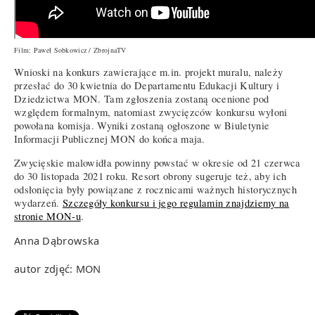
Film: Paweł Sobkowicz / ZbrojnaTV
Wnioski na konkurs zawierające m.in. projekt muralu, należy
przesłać do 30 kwietnia do Departamentu Edukacji Kultury i
Dziedzictwa MON. Tam zgłoszenia zostaną ocenione pod
względem formalnym, natomiast zwycięzców konkursu wyłoni
powołana komisja. Wyniki zostaną ogłoszone w Biuletynie
Informacji Publicznej MON do końca maja.
Zwycięskie malowidła powinny powstać w okresie od 21 czerwca
do 30 listopada 2021 roku. Resort obrony sugeruje też, aby ich
odsłonięcia były powiązane z rocznicami ważnych historycznych
wydarzeń.
Szczegóły konkursu i jego regulamin znajdziemy na
stronie MON-u
.
Anna Dąbrowska
autor zdjęć: MON