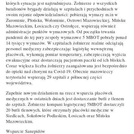
których sytuacja jest najtrudniejsza. Żołnierze z wszystkich
batalionów brygady działają w szpitalach i przychodniach w
swoim rejonie odpowiedzialności: pobierają wymazy m.in w
Żurominie, Płońsku, Wołominie, Ostrowi Mazowieckiej, Mińsku
Mazowieckim, Łosicach czy Ostrołęce, wspierają również
administracje punktów wymazowych. Od początku trwania
pandemii do tej pory zespoły wymazowe 5 MBOT pobrały ponad
14 tysięcy wymazów. W szpitalach żołnierze realnie odciążają
personel medyczny zabezpieczając logistykę wewnętrzną
placówek, wykonują pomiar temperatury, zabezpieczają wyjścia
ewakuacyjne oraz dostarczają pacjentom paczki od ich bliskich.
Coraz większa liczba żołnierzy zaangażowana jest bezpośrednio
do opieki nad chorymi na Covid-19. Obecnie mazowieccy
terytorialsi wspierają 29 szpitali z północnej części
województwa.
Zupełnie nowym działaniem na rzecz wsparcia placówek
medycznych w ostatnich dniach jest dostarczanie butli z tlenem
do szpitali. Żołnierze kompani logistycznej 5MBOT dostarczyli
20 butli tlenowych, które otrzymały placówki medyczne w
Siedlcach, Sokołowie Podlaskim, Łosicach oraz Mińsku
Mazowieckim.
Wsparcie Sanepidów