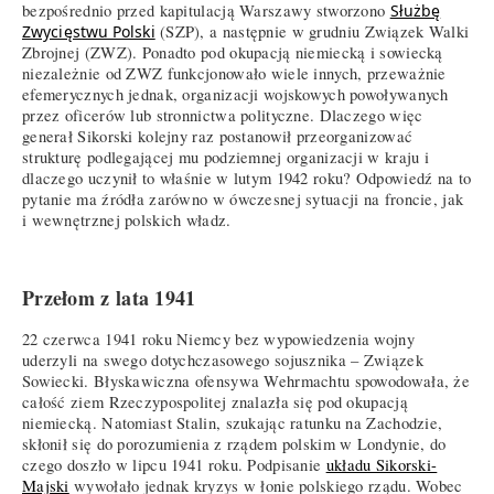
bezpośrednio przed kapitulacją Warszawy stworzono
Służbę
Zwycięstwu Polski
(SZP), a następnie w grudniu Związek Walki
Zbrojnej (ZWZ). Ponadto pod okupacją niemiecką i sowiecką
niezależnie od ZWZ funkcjonowało wiele innych, przeważnie
efemerycznych jednak, organizacji wojskowych powoływanych
przez oficerów lub stronnictwa polityczne. Dlaczego więc
generał Sikorski kolejny raz postanowił przeorganizować
strukturę podlegającej mu podziemnej organizacji w kraju i
dlaczego uczynił to właśnie w lutym 1942 roku? Odpowiedź na to
pytanie ma źródła zarówno w ówczesnej sytuacji na froncie, jak
i wewnętrznej polskich władz.
Przełom z lata 1941
22 czerwca 1941 roku Niemcy bez wypowiedzenia wojny
uderzyli na swego dotychczasowego sojusznika – Związek
Sowiecki. Błyskawiczna ofensywa Wehrmachtu spowodowała, że
całość ziem Rzeczypospolitej znalazła się pod okupacją
niemiecką. Natomiast Stalin, szukając ratunku na Zachodzie,
skłonił się do porozumienia z rządem polskim w Londynie, do
czego doszło w lipcu 1941 roku. Podpisanie
układu Sikorski-
Majski
wywołało jednak kryzys w łonie polskiego rządu. Wobec