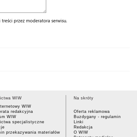
treści przez moderatora serwisu.
ictwa WIW
Na skróty
nternetowy WIW
rata redakcyjna
Oferta reklamowa
ism WIW
Buzdygany - regulamin
ctwa specjalistyczne
Linki
cje
Redakcja
in przekazywania materiałów
O WIW