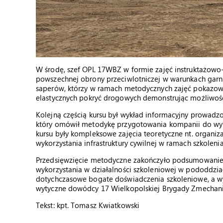
W środę, szef OPL 17WBZ w formie zajęć instruktażowo
powszechnej obrony przeciwlotniczej w warunkach garni
saperów, którzy w ramach metodycznych zajęć pokazowy
elastycznych pokryć drogowych demonstrując możliwośc
Kolejną częścią kursu był wykład informacyjny prowadz
który omówił metodykę przygotowania kompanii do wy
kursu były kompleksowe zajęcia teoretyczne nt. organi
wykorzystania infrastruktury cywilnej w ramach szkolen
Przedsięwzięcie metodyczne zakończyło podsumowanie
wykorzystania w działalności szkoleniowej w pododdzi
dotychczasowe bogate doświadczenia szkoleniowe, a w
wytyczne dowódcy 17 Wielkopolskiej Brygady Zmechan
Tekst: kpt. Tomasz Kwiatkowski