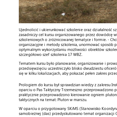
Ujednolicić i ukierunkować szkolenie oraz działalnoś
zasadniczy cel kursu organizowanego przez dowódcę wi
szkoleniowych o zróżnicowanej tematyce i formie. - 
organizacyjne i metody szkolenia, unormować sposób pr
optymalnym wykorzystaniu możliwości obiektów szkole
szczegółowo szef szkolenia 17 WBZ.
Tematem kursu było planowanie, organizowanie i prowa
przedsięwzięciu uczestniczyło blisko dwudziestu ofice
się w kilku lokalizacjach, aby pokazać pełen zakres pr
Prologiem do kursu był sprawdzian wiedzy z zakresu Ins
oparciu o Pas Taktyczny Trzemeszno przeprowadzono po
praktycznie przeprowadzono kierowanie ogniem pluton
taktycznych na temat: Pluton w marszu.
W oparciu o przygotowany SKiMS (Stanowisko Koordynacj
samobieżnej (das) przedyskutowano temat organizacji G