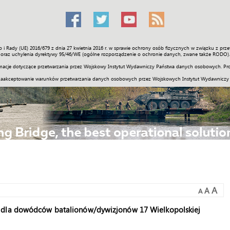
o i Rady (UE) 2016/679 z dnia 27 kwietnia 2016 r. w sprawie ochrony osób fizycznych w związku z 
Świat
Społeczność
Sport
Historia
Galerie
Wideo
ENGLI
oraz uchylenia dyrektywy 95/46/WE (ogólne rozporządzenie o ochronie danych, zwane także RODO).
acje dotyczące przetwarzania przez Wojskowy Instytut Wydawniczy Państwa danych osobowych. Pro
zaakceptowanie warunków przetwarzania danych osobowych przez Wojskowych Instytut Wydawniczy
A
A
A
y dla dowódców batalionów/dywizjonów 17 Wielkopolskiej