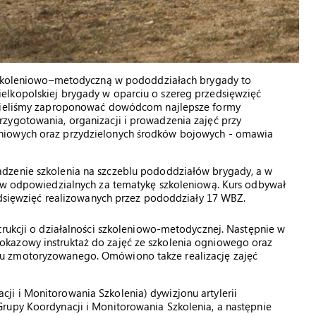
ć szkoleniowo–metodyczną w pododdziałach brygady to
elkopolskiej brygady w oparciu o szereg przedsięwzięć
Chcieliśmy zaproponować dowódcom najlepsze formy
zygotowania, organizacji i prowadzenia zajęć przy
niowych oraz przydzielonych środków bojowych - omawia
dzenie szkolenia na szczeblu pododdziałów brygady, a w
rów odpowiedzialnych za tematykę szkoleniową. Kurs odbywał
zedsięwzięć realizowanych przez pododdziały 17 WBZ.
trukcji o działalności szkoleniowo-metodycznej. Następnie w
kazowy instruktaż do zajęć ze szkolenia ogniowego oraz
u zmotoryzowanego. Omówiono także realizację zajęć
i i Monitorowania Szkolenia) dywizjonu artylerii
rupy Koordynacji i Monitorowania Szkolenia, a następnie