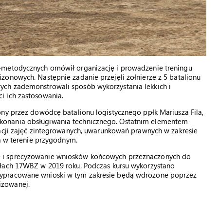
-metodycznych omówił organizację i prowadzenie treningu
zonowych. Następnie zadanie przejęli żołnierze z 5 batalionu
ch zademonstrowali sposób wykorzystania lekkich i
i ich zastosowania.
ony przez dowódcę batalionu logistycznego ppłk Mariusza Fila,
konania obsługiwania technicznego. Ostatnim elementem
zacji zajęć zintegrowanych, uwarunkowań prawnych w zakresie
ia w terenie przygodnym.
 i sprecyzowanie wniosków końcowych przeznaczonych do
ałach 17WBZ w 2019 roku. Podczas kursu wykorzystano
ypracowane wnioski w tym zakresie będą wdrożone poprzez
izowanej.