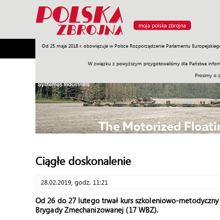
moja polska zbrojna
Od 25 maja 2018 r. obowiązuje w Polsce Rozporządzenie Parlamentu Europejskieg
Armia
Poligon
Sprzęt
Misje
Polityka
Prawo
W związku z powyższym przygotowaliśmy dla Państwa inform
Prosimy o 
Ciągłe doskonalenie
28.02.2019, godz. 11:21
Od 26 do 27 lutego trwał kurs szkoleniowo-metodyczn
Brygady Zmechanizowanej (17 WBZ).