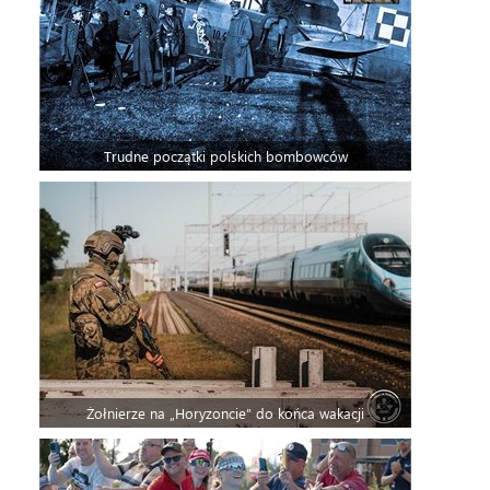
Trudne początki polskich bombowców
Żołnierze na „Horyzoncie” do końca wakacji