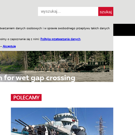
przetwarzaniem danych osobowych i w sprawie swobodnego przepływu takich danych
SH
SKLEP
Jednodniówki
Praca w WIW
simy o zapoznanie się z nimi:
Polityka przetwarzania danych
.
 –
Akceptuję
POLECAMY