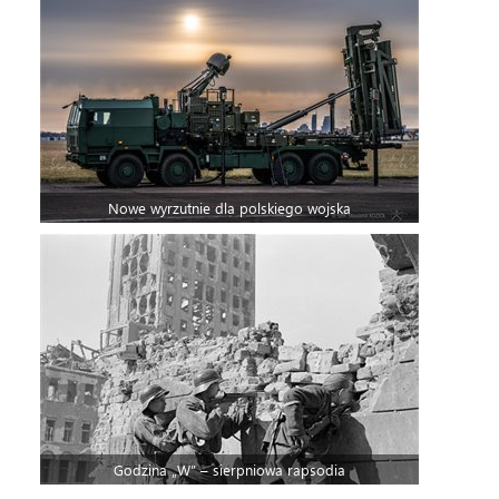
Nowe wyrzutnie dla polskiego wojska
Godzina „W” – sierpniowa rapsodia