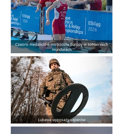
Czworo medalistów mistrzostw Europy w żołnierskich
mundurach
Lubawa wyposaży saperów