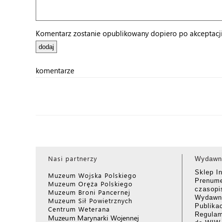
Komentarz zostanie opublikowany dopiero po akceptacji 
komentarze
Nasi partnerzy
Wydawn
Sklep I
Muzeum Wojska Polskiego
Prenume
Muzeum Oręża Polskiego
czasop
Muzeum Broni Pancernej
Wydawni
Muzeum Sił Powietrznych
Publika
Centrum Weterana
Regulam
Muzeum Marynarki Wojennej