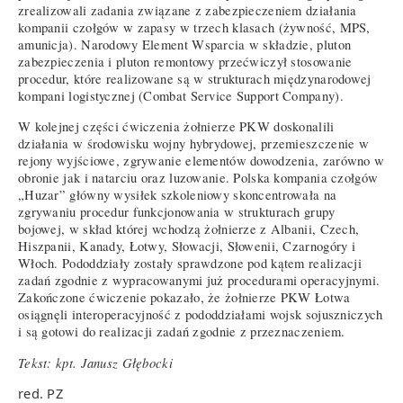
zrealizowali zadania związane z zabezpieczeniem działania
kompanii czołgów w zapasy w trzech klasach (żywność, MPS,
amunicja). Narodowy Element Wsparcia w składzie, pluton
zabezpieczenia i pluton remontowy przećwiczył stosowanie
procedur, które realizowane są w strukturach międzynarodowej
kompani logistycznej (Combat Service Support Company).
W kolejnej części ćwiczenia żołnierze PKW doskonalili
działania w środowisku wojny hybrydowej, przemieszczenie w
rejony wyjściowe, zgrywanie elementów dowodzenia, zarówno w
obronie jak i natarciu oraz luzowanie. Polska kompania czołgów
„Huzar” główny wysiłek szkoleniowy skoncentrowała na
zgrywaniu procedur funkcjonowania w strukturach grupy
bojowej, w skład której wchodzą żołnierze z Albanii, Czech,
Hiszpanii, Kanady, Łotwy, Słowacji, Słowenii, Czarnogóry i
Włoch. Pododdziały zostały sprawdzone pod kątem realizacji
zadań zgodnie z wypracowanymi już procedurami operacyjnymi.
Zakończone ćwiczenie pokazało, że żołnierze PKW Łotwa
osiągnęli interoperacyjność z pododdziałami wojsk sojuszniczych
i są gotowi do realizacji zadań zgodnie z przeznaczeniem.
Tekst: kpt. Janusz Głębocki
red. PZ