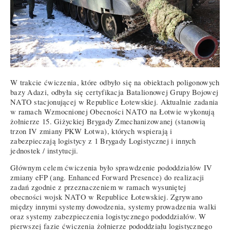
W trakcie ćwiczenia, które odbyło się na obiektach poligonowych
bazy Adazi, odbyła się certyfikacja Batalionowej Grupy Bojowej
NATO stacjonującej w Republice Łotewskiej. Aktualnie zadania
w ramach Wzmocnionej Obecności NATO na Łotwie wykonują
żołnierze 15. Giżyckiej Brygady Zmechanizowanej (stanowią
trzon IV zmiany PKW Łotwa), których wspierają i
zabezpieczają logistycy z 1 Brygady Logistycznej i innych
jednostek / instytucji.
Głównym celem ćwiczenia było sprawdzenie pododdziałów IV
zmiany eFP (ang. Enhanced Forward Presence) do realizacji
zadań zgodnie z przeznaczeniem w ramach wysuniętej
obecności wojsk NATO w Republice Łotewskiej. Zgrywano
między innymi systemy dowodzenia, systemy prowadzenia walki
oraz systemy zabezpieczenia logistycznego pododdziałów. W
pierwszej fazie ćwiczenia żołnierze pododdziału logistycznego