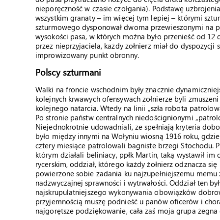
nieporęczność w czasie czołgania). Podstawę uzbrojenia s
wszystkim granaty – im więcej tym lepiej – którymi szt
szturmowego dysponował dwoma przewieszonymi na pier
wysokości pasa, w których można było przenieść od 12
przez nieprzyjaciela, każdy żołnierz miał do dyspozycji
improwizowany punkt obronny.
Polscy szturmani
Walki na froncie wschodnim były znacznie dynamiczniejs
kolejnych krwawych ofensywach żołnierze byli zmuszen
kolejnego natarcia. Wtedy na linii „szła robota patrolo
Po stronie państw centralnych niedoścignionymi „patrolo
Niejednokrotnie udowadniali, że spełniają kryteria do
było między innymi na Wołyniu wiosną 1916 roku, gdzie
cztery miesiące patrolowali bagniste brzegi Stochodu. 
którym działali beliniacy, ppłk Martin, taką wystawił i
rycerskim, oddział, którego każdy żołnierz odznacza s
powierzone sobie zadania ku najzupełniejszemu memu 
nadzwyczajnej sprawności i wytrwałości. Oddział ten był
najskrupulatniejszego wykonywania obowiązków dobrowoln
przyjemnością muszę podnieść u panów oficerów i cho
najgorętsze podziękowanie, cała zaś moja grupa żegna 