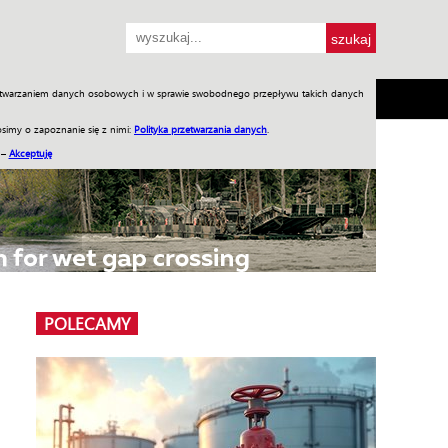
przetwarzaniem danych osobowych i w sprawie swobodnego przepływu takich danych
SH
SKLEP
Jednodniówki
Praca w WIW
simy o zapoznanie się z nimi:
Polityka przetwarzania danych
.
 –
Akceptuję
POLECAMY