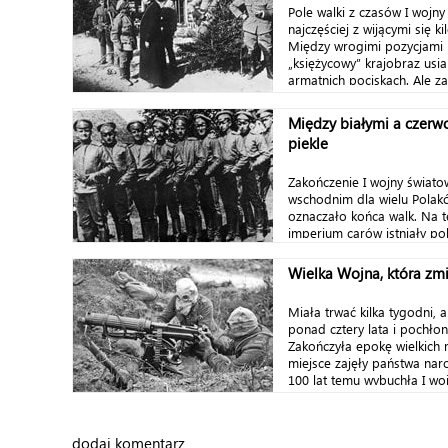
Pole walki z czasów I wojny
najczęściej z wijącymi się 
Między wrogimi pozycjami r
„księżycowy” krajobraz usia
armatnich pociskach. Ale za 
Między białymi a czer
piekle
Zakończenie I wojny światow
wschodnim dla wielu Polak
oznaczało końca walk. Na 
imperium carów istniały pols
Wielka Wojna, która zmi
Miała trwać kilka tygodni, a
ponad cztery lata i pochłonę
Zakończyła epokę wielkich 
miejsce zajęły państwa nar
100 lat temu wybuchła I woj
dodaj komentarz