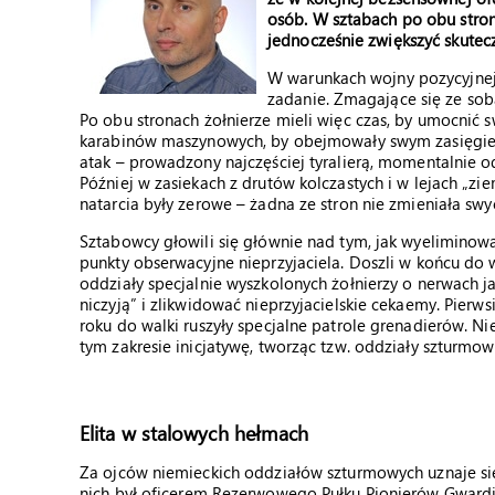
osób. W sztabach po obu strona
jednocześnie zwiększyć skutec
W warunkach wojny pozycyjnej 
zadanie. Zmagające się ze sob
Po obu stronach żołnierze mieli więc czas, by umocnić 
karabinów maszynowych, by obejmowały swym zasięgiem 
atak – prowadzony najczęściej tyralierą, momentalnie o
Później w zasiekach z drutów kolczastych i w lejach „zie
natarcia były zerowe – żadna ze stron nie zmieniała sw
Sztabowcy głowili się głównie nad tym, jak wyelimino
punkty obserwacyjne nieprzyjaciela. Doszli w końcu do 
oddziały specjalnie wyszkolonych żołnierzy o nerwach ja
niczyją” i zlikwidować nieprzyjacielskie cekaemy. Pierw
roku do walki ruszyły specjalne patrole grenadierów. Ni
tym zakresie inicjatywę, tworząc tzw. oddziały szturmo
Elita w stalowych hełmach
Za ojców niemieckich oddziałów szturmowych uznaje się
nich był oficerem Rezerwowego Pułku Pionierów Gwardi