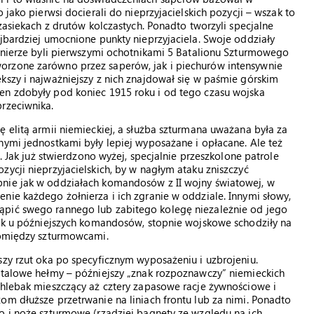
 jako pierwsi docierali do nieprzyjacielskich pozycji – wszak to
 zasiekach z drutów kolczastych. Ponadto tworzyli specjalne
ajbardziej umocnione punkty nieprzyjaciela. Swoje oddziały
ołnierze byli pierwszymi ochotnikami 5 Batalionu Szturmowego
orzone zarówno przez saperów, jak i piechurów intensywnie
kszy i najważniejszy z nich znajdował się w paśmie górskim
en zdobyły pod koniec 1915 roku i od tego czasu wojska
rzeciwnika.
ę elitą armii niemieckiej, a służba szturmana uważana była za
nymi jednostkami były lepiej wyposażane i opłacane. Ale też
a. Jak już stwierdzono wyżej, specjalnie przeszkolone patrole
ycji nieprzyjacielskich, by w nagłym ataku zniszczyć
bnie jak w oddziałach komandosów z II wojny światowej, w
nie każdego żołnierza i ich zgranie w oddziale. Innymi słowy,
ąpić swego rannego lub zabitego kolegę niezależnie od jego
jak u późniejszych komandosów, stopnie wojskowe schodziły na
 pomiędzy szturmowcami.
szy rzut oka po specyficznym wyposażeniu i uzbrojeniu.
 stalowe hełmy – późniejszy „znak rozpoznawczy” niemieckich
chlebak mieszczący aż cztery zapasowe racje żywnościowe i
om dłuższe przetrwanie na liniach frontu lub za nimi. Ponadto
o i noże szturmowe (rzadziej bagnety ze względu na ich