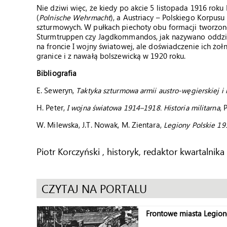
Nie dziwi więc, że kiedy po akcie 5 listopada 1916 roku 
(
Polnische Wehrmacht
), a Austriacy – Polskiego Korpus
szturmowych. W pułkach piechoty obu formacji tworzo
Sturmtruppen czy Jagdkommandos, jak nazywano oddział
na froncie I wojny światowej, ale doświadczenie ich żo
granice i z nawałą bolszewicką w 1920 roku.
Bibliografia
E. Seweryn,
Taktyka szturmowa armii austro-węgierskiej i 
H. Peter,
I wojna światowa 1914–1918. Historia militarna
, 
W. Milewska, J.T. Nowak, M. Zientara,
Legiony Polskie 191
Piotr Korczyński , historyk, redaktor kwartalnika
CZYTAJ NA PORTALU
Frontowe miasta Legion