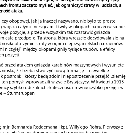
ch frontu zaczęto myśleć, jak ograniczyć straty w ludziach, a
zność ataku.
czy okopowej, jak ją inaczej nazywano, nie było to proste
ą wojska całymi miesiącami tkwiły w okopach naprzeciw siebie.
swoje pozycje, a przede wszystkim tak rozstawić gniazda
całe przedpole. Ta strona, która wreszcie decydowała się na
dnosiła olbrzymie straty w ogniu nieprzyjacielskich cekaemów.
mi niczyjej” między okopami gniły tysiące trupów, a efekty
ych pozycji…
wać przed atakiem gniazda karabinów maszynowych i wysunięte
wniosku, że trzeba stworzyć nową formację – niewielkie
k postronki, którzy będą zdolni niepostrzeżenie przejść „ziemię
si ten pomysł wprowadzili w życie Brytyjczycy. W kwietniu 1915
emcy szybko odczuli ich skuteczność i równie szybko przejęli w
we – Sturmtruppen.
 mjr. Bernharda Reddemana i kpt. Willy’ego Rohra. Pierwszy z
i i to właśnie na doświadczeniach saperów bazował w