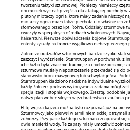
tworzeniu taktyki szturmowej. Pionierzy niemieccy często
oni musieli wycinać przejścia dla atakującej piechoty w
plutony miotaczy ognia, które miały zadanie niszczyć n
miotaczy ognia miała także piechota i to właśnie ich ż
sformowanego przez kpt. Rohra. Oddziały szturmowe tw
ćwiczyły w specjalnych ośrodkach szkoleniowych. Najwię
Kaiserstuhl. Pierwsze doświadczenia bojowe Sturmtrupp
ententy zyskały na froncie wyjątkowo niebezpiecznego p
Żołnierze oddziałów szturmowych bardzo szybko stali si
zaszczyt i wyróżnienie. Sturmtruppen w porównaniu z in
ich służba była znacznie trudniejsza i niebezpieczniejsz
szturmowe musiały niepostrzeżenie przekradać się do poz
stanowisko broni maszynowej lub schwytać jeńca. Podo
Sturmtruppen kładziono nacisk na indywidualne wyszkole
każdy żołnierz podczas wykonywania zadania mógł zast
specjalizacji i stopnia wojskowego. Zresztą, podobnie 
dalszy plan wobec silnych więzi braterstwa i zaufania
Elitę wojska kajzera można było rozpoznać już na pierw
Szturmowcy jako pierwsi w armii niemieckiej otrzymali
żołnierzy. Przy pasie każdego szturmana znajdował się 
dwie manierki wody. Te zapasy miały umożliwić żołnierz
do pasa przytraczano nożyce do cięcia drutu kolczasteg