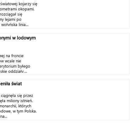
 światowej kojarzy się
kilometrami okopami.
ozciągał się
ny lejami po
wołyńską linią...
wonymi w lodowym
ej na froncie
ów wcale nie
terytorium byłego
kie oddziały,...
eniła świat
 ciągnęła się przez
ła miliony istnień.
monarchii, których
odowe, w tym Polska.
na...