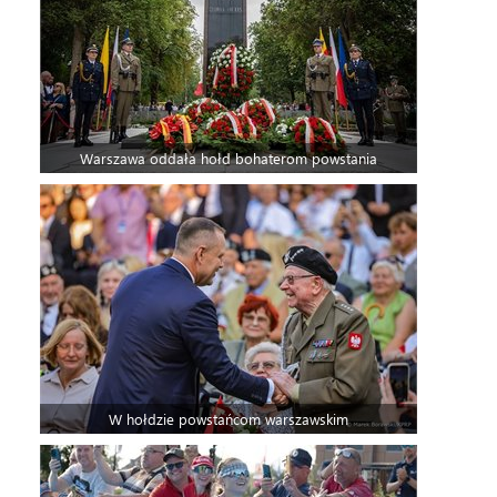
Warszawa oddała hołd bohaterom powstania
W hołdzie powstańcom warszawskim