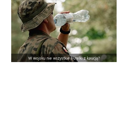
W wojsku nie wszystkie butelki z kaucją?