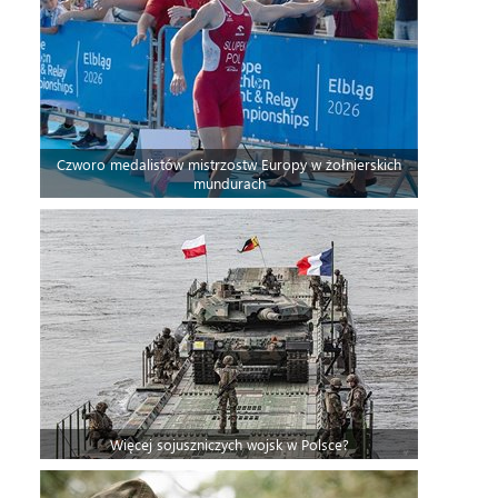
Czworo medalistów mistrzostw Europy w żołnierskich
mundurach
Więcej sojuszniczych wojsk w Polsce?