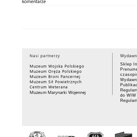
komentarze
Nasi partnerzy
Wydawn
Sklep I
Muzeum Wojska Polskiego
Prenume
Muzeum Oręża Polskiego
czasop
Muzeum Broni Pancernej
Wydawni
Muzeum Sił Powietrznych
Publika
Centrum Weterana
Regulam
Muzeum Marynarki Wojennej
do WIW
Regula