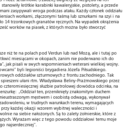
tanowiły krótkie karabinki kawaleryjskie, pistolety, a przede
urmani zasypywali wroga podczas ataku. Każdy członek oddziału
siach workami, złączonymi taśmą lub sznurkami na szyi i na
 do 14 trzonkowych granatów ręcznych. Na wypadek okrążenia
 sześć worków na piasek, z których można było stworzyć
ze niż te na polach pod Verdun lub nad Mozą, ale i tutaj po
i tkwić miesiącami w okopach, zanim nie poderwano ich do
wa”, jak pisali w swych wspomnieniach weterani wielkiej wojny.
wcami” byli legioniści brygadiera Józefa Piłsudskiego.
borowych oddziałów szturmowych z frontu zachodniego. Tak
 spieszeni ułani rtm. Władysława Beliny-Prażmowskiego przez
Po czteromiesięcznej służbie patrolowej dowódca odcinka, na
m cenzurkę: „Oddział ten, przeniknięty znakomitym duchem
ię nieustraszonym męstwem i osobistą odwagą, wykonywał
zadowoleniu, w trudnych warunkach terenu, wymagających
 przy każdej okazji wzorem wybitnej waleczności i
ie na siebie nałożonych. Są to zalety żołnierskie, które z
rążych. Wyrażam więc z tego powodu oddziałowi temu moje
go najserdeczniej”.