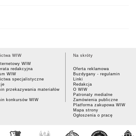
ictwa WIW
Na skróty
nternetowy WIW
rata redakcyjna
Oferta reklamowa
ism WIW
Buzdygany - regulamin
ctwa specjalistyczne
Linki
cje
Redakcja
in przekazywania materiałów
O WIW
Patronaty medialne
min konkursów WIW
Zamówienia publiczne
Platforma zakupowa WIW
Mapa strony
Ogłoszenia o pracę