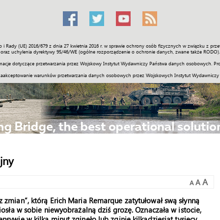
o i Rady (UE) 2016/679 z dnia 27 kwietnia 2016 r. w sprawie ochrony osób fizycznych w związku z 
Świat
Społeczność
Sport
Historia
Galerie
Wideo
ENGLI
oraz uchylenia dyrektywy 95/46/WE (ogólne rozporządzenie o ochronie danych, zwane także RODO).
acje dotyczące przetwarzania przez Wojskowy Instytut Wydawniczy Państwa danych osobowych. Pro
zaakceptowanie warunków przetwarzania danych osobowych przez Wojskowych Instytut Wydawniczy
jny
A
A
A
 zmian”, którą Erich Maria Remarque zatytułował swą słynną
niosła w sobie niewyobrażalną dziś grozę. Oznaczała w istocie,
nsywie w kilka minut zginęło lub zginie kilkadziesiąt tysięcy