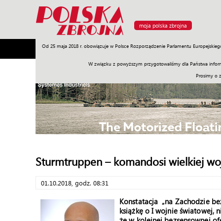
moja polska zbrojna
Od 25 maja 2018 r. obowiązuje w Polsce Rozporządzenie Parlamentu Europejskieg
Armia
Poligon
Sprzęt
Misje
Polityka
Prawo
W związku z powyższym przygotowaliśmy dla Państwa inform
Prosimy o 
Sturmtruppen – komandosi wielkiej wo
01.10.2018, godz. 08:31
Konstatacja „na Zachodzie bez
książkę o I wojnie światowej, 
że w kolejnej bezsensownej ofe