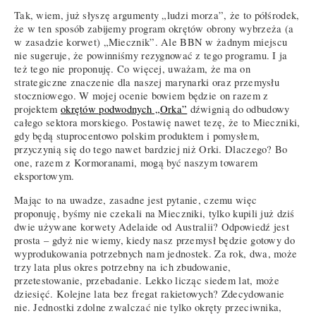
Tak, wiem, już słyszę argumenty „ludzi morza”, że to półśrodek,
że w ten sposób zabijemy program okrętów obrony wybrzeża (a
w zasadzie korwet) „Miecznik”. Ale BBN w żadnym miejscu
nie sugeruje, że powinniśmy rezygnować z tego programu. I ja
też tego nie proponuję. Co więcej, uważam, że ma on
strategiczne znaczenie dla naszej marynarki oraz przemysłu
stoczniowego. W mojej ocenie bowiem będzie on razem z
projektem
okrętów podwodnych „Orka”
dźwignią do odbudowy
całego sektora morskiego. Postawię nawet tezę, że to Mieczniki,
gdy będą stuprocentowo polskim produktem i pomysłem,
przyczynią się do tego nawet bardziej niż Orki. Dlaczego? Bo
one, razem z Kormoranami, mogą być naszym towarem
eksportowym.
Mając to na uwadze, zasadne jest pytanie, czemu więc
proponuję, byśmy nie czekali na Mieczniki, tylko kupili już dziś
dwie używane korwety Adelaide od Australii? Odpowiedź jest
prosta – gdyż nie wiemy, kiedy nasz przemysł będzie gotowy do
wyprodukowania potrzebnych nam jednostek. Za rok, dwa, może
trzy lata plus okres potrzebny na ich zbudowanie,
przetestowanie, przebadanie. Lekko licząc siedem lat, może
dziesięć. Kolejne lata bez fregat rakietowych? Zdecydowanie
nie. Jednostki zdolne zwalczać nie tylko okręty przeciwnika,