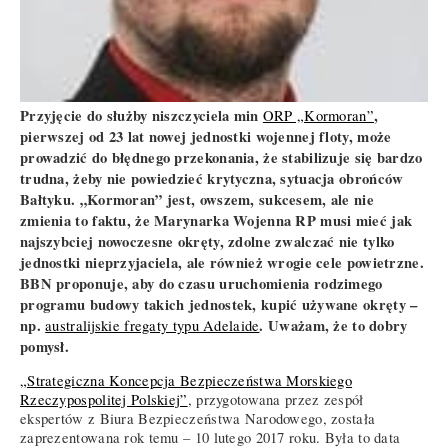
Przyjęcie do służby niszczyciela min
,
ORP „Kormoran”
pierwszej od 23 lat nowej jednostki wojennej floty, może
prowadzić do błędnego przekonania, że stabilizuje się bardzo
trudna, żeby nie powiedzieć krytyczna, sytuacja obrońców
Bałtyku. „Kormoran” jest, owszem, sukcesem, ale nie
zmienia to faktu, że Marynarka Wojenna RP musi mieć jak
najszybciej nowoczesne okręty, zdolne zwalczać nie tylko
jednostki nieprzyjaciela, ale również wrogie cele powietrzne.
BBN proponuje, aby do czasu uruchomienia rodzimego
programu budowy takich jednostek, kupić używane okręty –
np.
. Uważam, że to dobry
australijskie fregaty typu Adelaide
pomysł.
„Strategiczna Koncepcja Bezpieczeństwa Morskiego
Rzeczypospolitej Polskiej”
, przygotowana przez zespół
ekspertów z Biura Bezpieczeństwa Narodowego, została
zaprezentowana rok temu – 10 lutego 2017 roku. Była to data