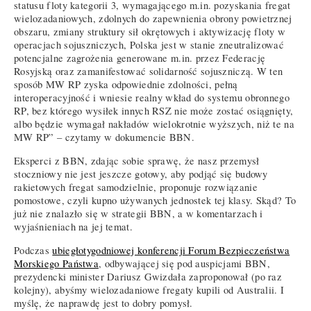
statusu floty kategorii 3, wymagającego m.in. pozyskania fregat
wielozadaniowych, zdolnych do zapewnienia obrony powietrznej
obszaru, zmiany struktury sił okrętowych i aktywizację floty w
operacjach sojuszniczych, Polska jest w stanie zneutralizować
potencjalne zagrożenia generowane m.in. przez Federację
Rosyjską oraz zamanifestować solidarność sojuszniczą. W ten
sposób MW RP zyska odpowiednie zdolności, pełną
interoperacyjność i wniesie realny wkład do systemu obronnego
RP, bez którego wysiłek innych RSZ nie może zostać osiągnięty,
albo będzie wymagał nakładów wielokrotnie wyższych, niż te na
MW RP” – czytamy w dokumencie BBN.
Eksperci z BBN, zdając sobie sprawę, że nasz przemysł
stoczniowy nie jest jeszcze gotowy, aby podjąć się budowy
rakietowych fregat samodzielnie, proponuje rozwiązanie
pomostowe, czyli kupno używanych jednostek tej klasy. Skąd? To
już nie znalazło się w strategii BBN, a w komentarzach i
wyjaśnieniach na jej temat.
Podczas
ubiegłotygodniowej konferencji Forum Bezpieczeństwa
Morskiego Państwa
, odbywającej się pod auspicjami BBN,
prezydencki minister Dariusz Gwizdała zaproponował (po raz
kolejny), abyśmy wielozadaniowe fregaty kupili od Australii. I
myślę, że naprawdę jest to dobry pomysł.