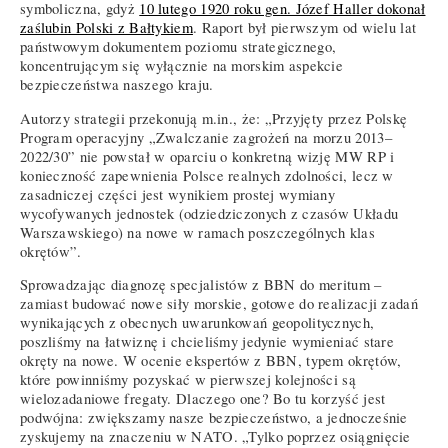
symboliczna, gdyż
10 lutego 1920 roku gen. Józef Haller dokonał
zaślubin Polski z Bałtykiem
. Raport był pierwszym od wielu lat
państwowym dokumentem poziomu strategicznego,
koncentrującym się wyłącznie na morskim aspekcie
bezpieczeństwa naszego kraju.
Autorzy strategii przekonują m.in., że: „Przyjęty przez Polskę
Program operacyjny „Zwalczanie zagrożeń na morzu 2013–
2022/30” nie powstał w oparciu o konkretną wizję MW RP i
konieczność zapewnienia Polsce realnych zdolności, lecz w
zasadniczej części jest wynikiem prostej wymiany
wycofywanych jednostek (odziedziczonych z czasów Układu
Warszawskiego) na nowe w ramach poszczególnych klas
okrętów”.
Sprowadzając diagnozę specjalistów z BBN do meritum –
zamiast budować nowe siły morskie, gotowe do realizacji zadań
wynikających z obecnych uwarunkowań geopolitycznych,
poszliśmy na łatwiznę i chcieliśmy jedynie wymieniać stare
okręty na nowe. W ocenie ekspertów z BBN, typem okrętów,
które powinniśmy pozyskać w pierwszej kolejności są
wielozadaniowe fregaty. Dlaczego one? Bo tu korzyść jest
podwójna: zwiększamy nasze bezpieczeństwo, a jednocześnie
zyskujemy na znaczeniu w NATO. „Tylko poprzez osiągnięcie