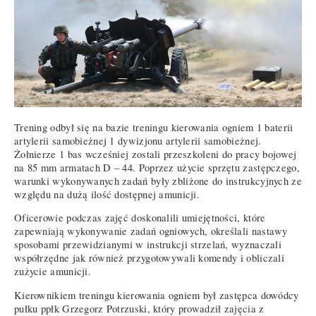
Trening odbył się na bazie treningu kierowania ogniem 1 baterii
artylerii samobieżnej 1 dywizjonu artylerii samobieżnej.
Żołnierze 1 bas wcześniej zostali przeszkoleni do pracy bojowej
na 85 mm armatach D – 44. Poprzez użycie sprzętu zastępczego,
warunki wykonywanych zadań były zbliżone do instrukcyjnych ze
względu na dużą ilość dostępnej amunicji.
Oficerowie podczas zajęć doskonalili umiejętności, które
zapewniają wykonywanie zadań ogniowych, określali nastawy
sposobami przewidzianymi w instrukcji strzelań, wyznaczali
współrzędne jak również przygotowywali komendy i obliczali
zużycie amunicji.
Kierownikiem treningu kierowania ogniem był zastępca dowódcy
pułku ppłk Grzegorz Potrzuski, który prowadził zajęcia z