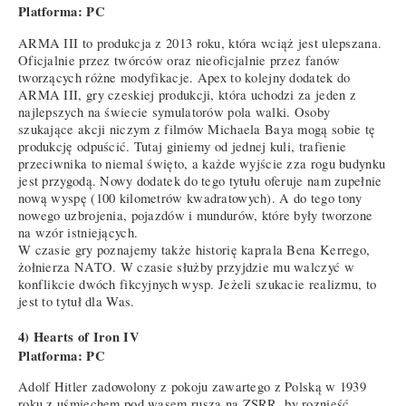
Platforma: PC
ARMA III to produkcja z 2013 roku, która wciąż jest ulepszana.
Oficjalnie przez twórców oraz nieoficjalnie przez fanów
tworzących różne modyfikacje. Apex to kolejny dodatek do
ARMA III, gry czeskiej produkcji, która uchodzi za jeden z
najlepszych na świecie symulatorów pola walki. Osoby
szukające akcji niczym z filmów Michaela Baya mogą sobie tę
produkcję odpuścić. Tutaj giniemy od jednej kuli, trafienie
przeciwnika to niemal święto, a każde wyjście zza rogu budynku
jest przygodą. Nowy dodatek do tego tytułu oferuje nam zupełnie
nową wyspę (100 kilometrów kwadratowych). A do tego tony
nowego uzbrojenia, pojazdów i mundurów, które były tworzone
na wzór istniejących.
W czasie gry poznajemy także historię kaprala Bena Kerrego,
żołnierza NATO. W czasie służby przyjdzie mu walczyć w
konflikcie dwóch fikcyjnych wysp. Jeżeli szukacie realizmu, to
jest to tytuł dla Was.
4) Hearts of Iron IV
Platforma: PC
Adolf Hitler zadowolony z pokoju zawartego z Polską w 1939
roku z uśmiechem pod wąsem rusza na ZSRR, by roznieść